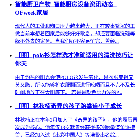
智能厨卫产物_智能厨房设备资讯动态 -
OFweek家居
现代人的工做和糊口压力越来越大，正在竣事繁沉的工
做当前本想着回家后能够好好歇息，却还要面临洗碗等
躲不外去的家务。当我们好不容易忙完，曾经...
【图】polo衫怎样洗才准确适用的清洗技巧让
你天
由于灼热的阳光会使POLO衫发生氧化，是衣服变得又
黄又脆，所以能够将衣服翻面进行晾晒而且不克不及长
时间地放正在太阳底下。 若是是颜色比力浅的P...
【图】林秋楠奇异的孩子跆拳道小子成长
林秋楠正在本年2月加入了《奇异的孩子》，他的履历再
次成为核心。他年仅13岁就曾经获得多项跆拳道角逐榜
首，已经加入过《出彩中国人》等浩繁出名综...