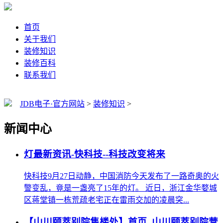
首页
关于我们
装修知识
装修百科
联系我们
JDB电子·官方网站
>
装修知识
>
新闻中心
灯最新资讯-快科技--科技改变将来
快科技9月27日动静，中国消防今天发布了一路奇奥的火
警变乱，竟是一盏亮了15年的灯。 近日，浙江金华婺城
区蒋堂镇一栋荒疏老宅正在雷雨交加的凌晨突...
【山川颐萃别院售楼处】首页_山川颐萃别院营