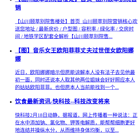
销
【山川颐萃别院售楼处】首页_山川颐萃别院营销核心欢
送您地址 / 最新房价 / 户型图 / 容积率 / 绿化率 / 交房时
间 / 地铁学区配套全解析【山川颐萃别院售...
【图】音乐女王欧阳菲菲丈夫过世侄女欧阳娜
娜
近日，欧阳娜娜暗示但愿能谅解本人没有法子去见他最
初一面，同时还说本人取其他两位姐妹会好好照应本人
的姑姑欧阳菲菲。也但愿本人当前能找到一个...
饮食最新资讯-快科技--科技改变将来
快科技2月18日动静，据报道，网上传播着一种说法：正
在水中添加钠、氯化物、钾等电解质，能帮帮细胞更好
地连结并操纵水分，从而维持身体均衡，以至...