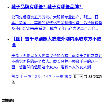
鞋子品牌有哪些？鞋子有哪些品牌？
公司先后投资五万万元扩大服拆专业出产，引进、日
本、美国、、等地的现代化先辈制缝设备、后拾掇设备
及使用CAD先辈系统，成立了年出产力达二百万套...
【图】雪千寻剧照大放送外刚内柔取东方不败
虐
于是（无论以女人仍是汉子的心态）面临千寻时常常并
不感觉面临的是个女人。顾长风并不领会千寻的这一
面，想当然的但愿这个女人。唯有本人的女人躺...
首页
上一页
1
2
3
4
5
6
7
下一页
末页
共
33
页
325
条
友情链接：