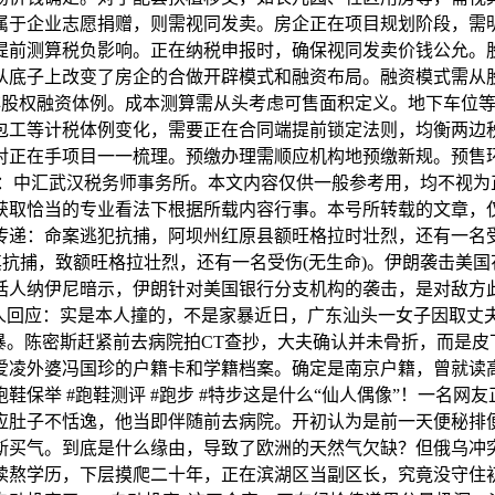
属于企业志愿捐赠，则需视同发卖。房企正在项目规划阶段，需
提前测算税负影响。正在纳税申报时，确保视同发卖价钱公允。
从底子上改变了房企的合做开辟模式和融资布局。融资模式需从
等非股权融资体例。成本测算需从头考虑可售面积定义。地下车位
工等计税体例变化，需要正在合同端提前锁定法则，均衡两边税负
对正在手项目一一梳理。预缴办理需顺应机构地预缴新规。预售
元：中汇武汉税务师事务所。本文内容仅供一般参考用，均不视为
获取恰当的专业看法下根据所载内容行事。本号所转载的文章，
递：命案逃犯抗捕，阿坝州红原县额旺格拉时壮烈，还有一名受
其抗捕，致额旺格拉壮烈，还有一名受伤(无生命)。伊朗袭击美
讲话人纳伊尼暗示，伊朗针对美国银行分支机构的袭击，是对敌方
本人回应：实是本人撞的，不是家暴近日，广东汕头一女子因取丈
暴。陈密斯赶紧前去病院拍CT查抄，大夫确认并未骨折，而是
凌外婆冯国珍的户籍卡和学籍档案。确定是南京户籍，曾就读高岗
跑鞋保举 #跑鞋测评 #跑步 #特步这是什么“仙人偶像”！一
应肚子不恬逸，他当即伴随前去病院。开初认为是前一天便秘排
斯买气。到底是什么缘由，导致了欧洲的天然气欠缺？但俄乌冲
熬学历，下层摸爬二十年，正在滨湖区当副区长，究竟没守住初