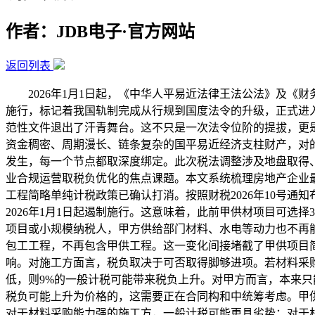
作者：JDB电子·官方网站
返回列表
2026年1月1日起，《中华人平易近法律王法公法》及《财务
施行，标记着我国轨制完成从行规到国度法令的升级，正式进入
范性文件退出了汗青舞台。这不只是一次法令位阶的提拔，更
资金稠密、周期漫长、链条复杂的国平易近经济支柱财产，对
发生，每一个节点都取深度绑定。此次税法调整涉及地盘取得
业合规运营取税负优化的焦点课题。本文系统梳理房地产企业
工程简略单纯计税政策已确认打消。按照财税2026年10号
2026年1月1日起遏制施行。这意味着，此前甲供材项目可选
项目或小规模纳税人，甲方供给部门材料、水电等动力也不再能
包工工程，不再包含甲供工程。这一变化间接堵截了甲供项目简
响。对施工方面言，税负取决于可否取得脚够进项。若材料采购
低，则9%的一般计税可能带来税负上升。对甲方而言，本来只
税负可能上升为价格的，这需要正在合同构和中统筹考虑。甲
对于材料采购能力强的施工方，一般计税可能更具劣势；对于