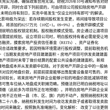
实沟通，确保政策合用无误。财税2026年10号通知布告对财
进行开辟，同时合适下列前提的，可由项目公司按扣除房地产开辟
”，未明白持有刻日，实务中易发生“仅设立时持有即可”的解读。
化影响极为深远：若存续期间股权发生变更，将间接导致项目公
加约8257万元（10亿÷1。09×9%）。合做开辟模式受
期就明白股权锁定机制。股权融资模式受阻。房企通过让渡项目
局需提前规划。设立项目公司时，明白股权持有者必需是受让地
资，摸索房地产投资信任基金（REITs）、资产证券化
间合适政策要求。若因特殊环境需进行股权调整，提前取税务机
=（当期发卖房地产项目建建面积 ÷ 房地产项目可供发卖建建面
房地产项目时未零丁做价结算的配套公共设备的建建面积。新规
摊地盘成本并从发卖额中扣除。对于房地产开辟企业中的一般纳
所对应的地盘价款，前提前提是能够出售配套设备是可售的、并
时间较长，将来房地产开辟企业能够计较的地盘价款抵减销项税
将可售车位纳入地盘成天职摊范畴。预缴法则已明白纳税地址以
关预缴（此前多为项目所正在地预缴）。并明白房地产开辟企业采
在地不正在统一县（市、区、旗）内的不动产，按照纳税权利发
第二十八条，纳税权利发生时间为收讫发卖款子或者取得发卖款
的时间来确定，按照孰先准绳施行。变化解析： 改变了以往更侧