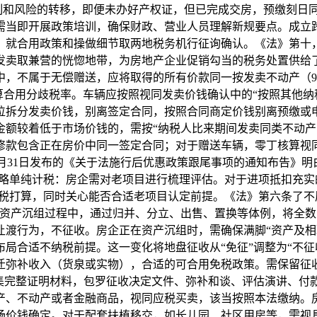
节制和风险的转移，即便未办好产权证，但已完成交房，预缴刻日同
需当即开展政策培训，确保财政、营业人员理解新规要点。成立
，就合用政策和操做细节取两地税务机行征询确认。《法》第十
发卖取兼营的恍惚地带，为房地产企业促销勾当的税务处置供给了
中，不属于无偿赠送，应将取得的所有价款同一按发卖不动产（9
算合用分歧税率。车辆应按照视同发卖价钱确认中的“按照其他纳
位拆分发卖价钱，别离签定合同，按照合同商定价钱别离预缴或
金额较着低于市场价钱的，需按“纳税人比来期间发卖同类不动产
修款包含正在房价中同一签定合同；对于赠送车辆，零丁核算视
月31日发布的《关于法施行后优惠政策跟尾事项的通知布告》明白：5
简略单纯计税：房企需对老项目进行梳理评估。对于进项抵扣充
计税打算，同时关心能否合适老项目认定前提。《法》第六条了不
在资产沉组过程中，通过归并、分立、出售、置换等体例，将全
让渡行为，不征收。房企正在资产沉组时，需确保满脚“资产及相
局合适不纳税前提。这一变化将地盘征收从“免征”调整为“不征
迁弥补收入（货泉或实物），合适的可合用免税政策。需保留征
收集完整证明材料，包罗征收决定文件、弥补和谈、评估演讲、付
产、不动产或者金融商品，视同应税买卖，该当按照本法缴纳。
场价钱确定。对于配套扶植移交，如长儿园、社区用房等，需视