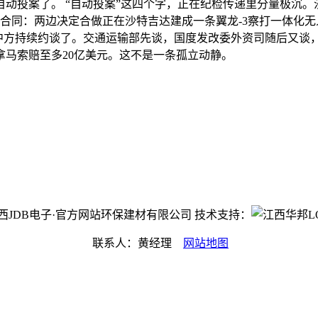
投案了。 “自动投案”这四个字，正在纪检传递里分量极沉。沙
合同：两边决定合做正在沙特吉达建成一条翼龙-3察打一体化无
被中方持续约谈了。交通运输部先谈，国度发改委外资司随后又谈
拿马索赔至多20亿美元。这不是一条孤立动静。
ht©江西JDB电子·官方网站环保建材有限公司 技术支持：
联系人：黄经理
网站地图