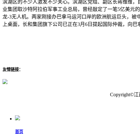
滨湖区的不少人激发不少关心。滨湖区党组、副区长蒋维维，自动
业集团取沙特阿拉伯军事工业总局，曾经敲定了一笔5亿美元的
龙-3无人机。两家刚接办巴拿马运河口岸的欧洲航运巨头，
上桌面，长和集团旗下公司已正在3月6日提起国际仲裁，向巴
友情链接：
Copyrig
首页