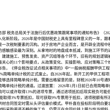
部 税务总局关于法施行后优惠政策跟尾事项的通知布告》（20
化新阶段。2026年是中国财税史上具有里程碑意义的一年，
是一次税制要素的沉构。对于房地产企业而言，是开辟全流程中
的感触感染最为深刻。从拿地时的地盘成本抵减，到施工环节的
、建建施工、预售发卖、资产沉组等各个环节，旧有的规划逻辑
最关心的11个影响要点，从政策变化、实操影响、应对策略三个
通知布告，《停业税改征试点相关事项的》中“一般纳税报酬甲供工
择3%简略单纯计税的正式废止。自2026年起，新开工的甲供工
够选择简略单纯计税。需要出格留意的是，财税2026年10号
略单纯计税的通道。过渡放置： 2026年1月1日前已合用简略
可以或许取得13%的进项专票，通过进项抵扣后现实税负可能
能取得3%专票抵扣，现可获取9%专票用于抵扣，进项税额有
供材合同签定时需从头评估量价模式。甲朴直在投标阶段明白要
材料采购渠道不畅的施工方，仍需正在合同价钱上赐与恰当倾斜