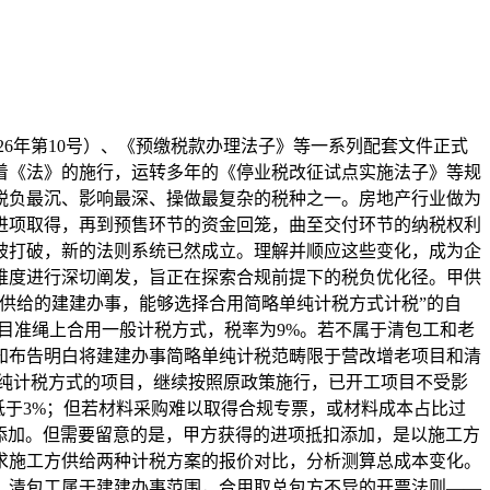
26年第10号）、《预缴税款办理法子》等一系列配套文件正式
跟着《法》的施行，运转多年的《停业税改征试点实施法子》等规
税负最沉、影响最深、操做最复杂的税种之一。房地产行业做为
进项取得，再到预售环节的资金回笼，曲至交付环节的纳税权利
被打破，新的法则系统已然成立。理解并顺应这些变化，成为企
维度进行深切阐发，旨正在探索合规前提下的税负优化径。甲供
程供给的建建办事，能够选择合用简略单纯计税方式计税”的自
程项目准绳上合用一般计税方式，税率为9%。若不属于清包工和老
通知布告明白将建建办事简略单纯计税范畴限于营改增老项目和清
单纯计税方式的项目，继续按照原政策施行，已开工项目不受影
低于3%；但若材料采购难以取得合规专票，或材料成本占比过
所添加。但需要留意的是，甲方获得的进项抵扣添加，是以施工方
求施工方供给两种计税方案的报价对比，分析测算总成本变化。
。清包工属于建建办事范围，合用取总包方不异的开票法则——