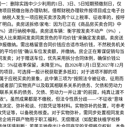
一：删除实践中少少利用的1日、3日、5日短期预缴刻日，仅
跨项目预缴台账办理轨制，借帮财税办理软件按项目成立电子台
，纳税人发生一项应税买卖涉及两个以上税率、征收率的，按呼
明白。卖房送拆修/家电：因为已正在《商品房买卖合同》中
%）进行纳税申报。卖房送车辆：衡宇按发卖不动产（9%），
税人比来期间发卖同类货色的平均价钱”来确定发卖额。卖房送
申报缴纳。需出格留意合同价钱应合适市场价钱，不然税务机关
的平均价钱”确认车位发卖额，并缴纳。房企正在筹谋促销勾当
同发卖；对于赠送车位，优先采用拆分合同体例，确保价钱公
%征收率保留，未降至3%。自2026年1月1日至2027年12月
实的项目，可选择一般计税获取更多抵扣；对于进项不脚的项
属于应税买卖的景象，此中第三项为“按照法令被征收、征用而
数或者部门实物资产以及取其相联系关系的债务、欠债和劳动力
联系关系的债务、欠债、劳动力一并让渡”的前提，纯真让渡不
收”。虽然成果都是不缴税，但法令性质分歧——“不征收”意味
收决定、弥补和谈、付款凭证等材料。实物弥补的处置，可参考
款凭证等，以备税务核查。对于实物弥补，需同步处置视同发卖
房企将开辟产物用于职工福利、无偿赠送（如配套扶植学校移
具体环境判断：若属于地盘出让合同商定的无偿移交权利，本色