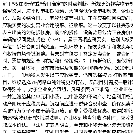
沉于“权属变动”或“合同商定”的时点判断。新规更沉视实物
保留次月、次季度申报期预缴，大幅降低企业申报频次。企业
账，从动关结合同、、完税凭证等材料。正在复杂项目启动前
应税买卖的次要营业合用税率、征收率。这一改变了以往夹杂
表白出售的为精拆修房，响应的拆修、设备款已包含正在房价
车辆按视同发卖货色（13%），属于两项应税买卖，应别离核
车位：拆分合同别离处置。一般环境下，按发卖衡宇和发卖车
有权按市场价钱调整。若未对车位零丁签定发卖合同，或合同
时，需提前规划合同布局和订价策略。对于精拆修房，确保拆
允。关于征收率，此前市场遍及预期5%可能降至3%。2026年1
31日，一般纳税人发生以下应税买卖，仍可选择按5%征收率
目，继续选择5%简略单纯计税更为有益。新项目则需按一般
取得弥补”。对于企业资产沉组，凡是参照以下准绳：企业正
一并让渡给其他单元和小我，此中涉及的不动产、地盘利用权
动产则属于应税买卖。沉组前应进行税务合规审查，确保买卖布
着该行为底子不属于纳税范畴，而非享受税收优惠。取得的拆
前述“实物还建”的抵减法则。企业收到地盘征收弥补时，应
取成本确认。《法》第五条明白，单元和小我无偿让渡无形资
交、无偿捐赠等），需视同发卖。视同发卖的发卖额应按照市