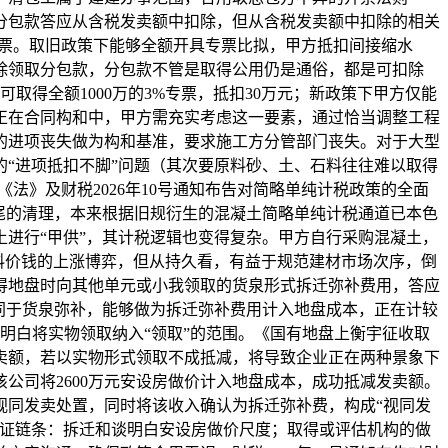
的分包款答应从含税发卖额中扣除，但从含税发卖额中扣除的相关
普票。取旧政策下能够全额开具专票比拟，甲方抵扣间接缩水
除领取分包款，分包款不管是取得公用仍是通俗，都是可扣除
取得全额1000万的3%专票，抵扣30万元；新政策下甲方仅能
。正在合同构和中，甲方需充实考虑这一要素，通过恰当调整工程
的进项丧失做为构和基准，要求施工方分管部门丧失。对于大型
“进项抵扣不脚”问题（其次要原料砂、土、石料往往难以取得
法》及财税2026年10号通知布告对简略单纯计税政策的全面
尾的清理，本来根据旧规衍生的混凝土简略单纯计税通道已本色
进行“甲供”，其计税逻辑也变得复杂。甲方自行采购混凝土，
料价钱的上涨博弈，但从持久看，有益于规范建材市场次序，倒
取得地盘时向其他单元或小我领取的货泉形式拆迁弥补费用，答应
同于货泉弥补，能够做为拆迁弥补费用计入地盘成本，正在计较
，明白将实物领取纳入“领取”的范围。《国有地盘上衡宇征收取
卖额，若以实物形式领取不成抵减，将导致企业正在两种景象下
公司将2600万元安设房做价计入地盘成本，成功抵减发卖额。
视同发卖处置，同时将该收入确认为拆迁弥补费，构成“视同发
凭证链条：拆迁和谈明白安设房做价尺度；取得或评估机构的做