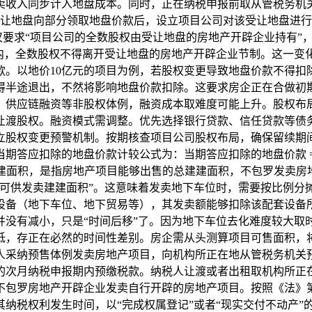
收入同步计入地盘成本。同时，正在纳税申报前取从管税务机关充
企业受让地盘向部分领取地盘价款后，设立项目公司对该受让地盘
0号仅要求“项目公司的全数股权由受让地盘的房地产开辟企业持有
期内，全数股权不得离开受让地盘的房地产开辟企业节制。这一变
以地价10亿元的项目为例，若股权变更导致地盘价款不得扣除，将添
得半途退出，不然将影响地盘价款扣除。这要求房企正在合做初
、供应链融资等非股权体例，融资成本取难度可能上升。股权布
渡股权。融资模式需调整。优先选择银行贷款、信任贷款等债务融
成立股权变更预警机制。按期核查项目公司股权布局，确保留续期
，当期答应扣除的地盘价款计较公式为：当期答应扣除的地盘价款 
建建面积，是指房地产项目能够出售的总建建面积，不包罗发卖
“可供发卖建建面积”。这意味着发卖地下车位时，需要按比例分
设备（地下车位、地下贸易等），其发卖额能够扣除该配套设备
并没有减小，只是“时间后移”了。因为地下车位去化难度较大取
低，存正在必然的时间性差别。房企需从头测算项目可售面积，
税人采纳预售体例发卖房地产项目，向机构所正在地从管税务机
的次月纳税申报期内预缴税款。纳税人让渡或者出租取机构所正
不包罗房地产开辟企业发卖自行开辟的房地产项目。按照《法》
纳税权利发生时间，以“完成权属登记”或者“现实交付不动产”