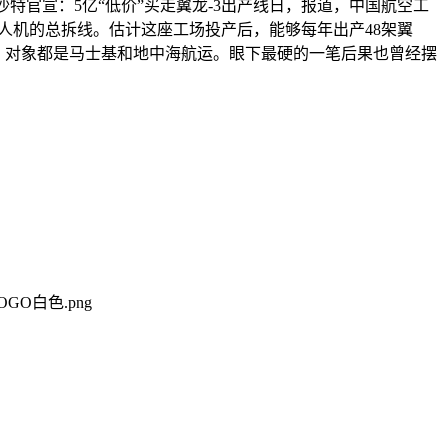
特官宣：5亿“低价”买走翼龙-3出产线日，报道，中国航空工
人机的总拆线。估计这座工场投产后，能够每年出产48架翼
，对象都是马士基和地中海航运。眼下最硬的一笔后果也曾经摆