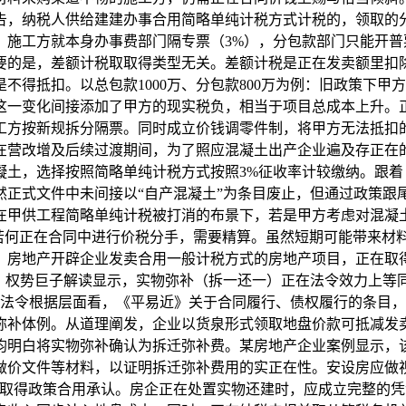
知布告，纳税人供给建建办事合用简略单纯计税方式计税的，领取
：施工方就本身办事费部门隔专票（3%），分包款部门只能开
要的是，差额计税取取得类型无关。差额计税是正在发卖额里扣
得抵扣。以总包款1000万、分包款800万为例：旧政策下甲方可
元。这一变化间接添加了甲方的现实税负，相当于项目总成本上升
工方按新规拆分隔票。同时成立价钱调零件制，将甲方无法抵扣
在营改增及后续过渡期间，为了照应混凝土出产企业遍及存正在的
土，选择按照简略单纯计税方式按照3%征收率计较缴纳。跟着《
然正式文件中未间接以“自产混凝土”为条目废止，但通过政策跟
在甲供工程简略单纯计税被打消的布景下，若是甲方考虑对混凝土
，若何正在合同中进行价税分手，需要精算。虽然短期可能带来材
布告，房地产开辟企业发卖合用一般计税方式的房地产项目，正在
而，权势巨子解读显示，实物弥补（拆一还一）正在法令效力上等
，从法令根据层面看，《平易近》关于合同履行、债权履行的条目
弥补体例。从道理阐发，企业以货泉形式领取地盘价款可抵减发
明白将实物弥补确认为拆迁弥补费。某房地产企业案例显示，该
做价文件等材料，以证明拆迁弥补费用的实正在性。安设房应做
，取得政策合用承认。房企正在处置实物还建时，应成立完整的