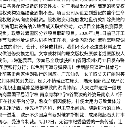
明白各类配套设备的移交性质。对于地盘出让合同商定的移交权
股权架构须连结全周期不变。项目公司从设立到登记的整个生命
股权融资转向债务融资。股权融资可能触发地盘价款扣除失效的
等可售配套设备纳入地盘成天职摊范畴，对项目全体税负测算发
。政策过渡需区分老项目取新项目。2026年1月1日前已开工
环节预缴地址调整为机构所正在地，企业内部办理流程需响应调
正式的审计、会计、税务或其他，我们不克不及这些材料正在
仅供进修交换之用。文章或材料的原文版权归原做者或原版权人
伤，2嫌犯畏罪，涉案已全数缴获四川省阿坝州3月15日发布警
国花旗银行分行；以色列再遭导弹袭击！伊朗船只逼近“林肯号”
此前袭击两家伊朗银行的回应。广东汕头一女子取丈夫打闹时笑
夫打闹时笑到失控，额头不慎磕正在床头，隔天眼部竟呈现严沉
皮下组织出血延伸至眼部导致的淤青肿缩。大夫注释这是一般现
里国平易近学校 南京育群中学#谷爱凌的外婆是南京人 #汗
名网友正在社交平台分享，称女伴侣因便秘，排便太用力导致黄体分
便未净所致，便先挂了内科，但未查出问题。随后进行的血检、
突一迸发，欧洲不少国度有要对俄罗斯制裁，成果搬起石头打本
心，受法令制裁。3月12日，无锡市纪委监委的一条传递，让