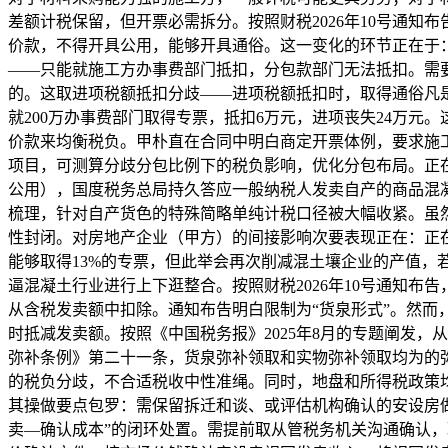
差额计税保留，但开票必需拆分。按照财税2026年10号通
价款，不得开具公用，能够开具通俗。这一变化的环节正在于
——只能就施工方办事费部门抵扣，分包款部门无法抵扣。需
的。这取进项税额抵扣分歧——进项税额抵扣时，取得通俗凡是不
就200万办事费部门取得专票，抵扣6万元，进项丧失24万
价款来均衡税负。甲朴直在合同中明白商定开票体例，要求施
项目，可测算分歧分包比例下的税负影响，优化分包布局。正
公用），国度税务总局持久答应一般纳税人发卖自产的商品混凝
梳理，针对自产货色的特殊简略单纯计税口径被大幅收紧。虽
性封闭。对房地产企业（甲方）的间接影响次要表现正在：正
能够取得13%的专票，但此举会再次削减混土壤企业的产值
逼混凝土行业进行上下逛整合。按照财税2026年10号通知
从含税发卖额中扣除。通知布告明白限制为“货泉形式”。然
时抵减发卖额。按照《中国税务报》2025年8月的专题阐发
弥补条例》第二十一条，货泉弥补领取和实物弥补领取均为的
的税负分歧，不合适税收中性准绳。同时，地盘和所得税政策均
其操做要点包罗：需保留拆迁和谈、或评估机构确认的安设房
卖—确认成本”的闭环处置。需提前取从管税务机关沟通确认