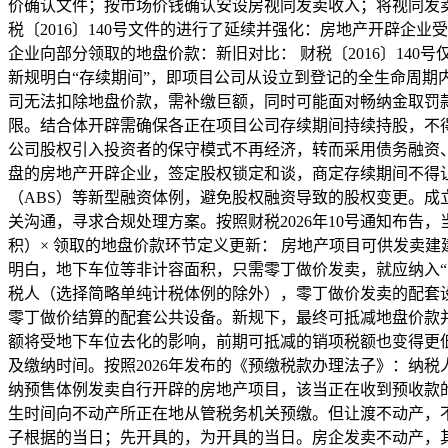
价确认文件；按市场价钱确认安设房视同发卖收入；将视同发卖
税〔2016〕140号文件的进行了延续并强化：房地产开辟
企业向部分领取的地盘价款：新旧对比： 财税〔2016〕14
新规明白“存续期间”，即项目公司从设立到登记的全生命周
司无法扣除地盘价款，需补缴巨额，同时可能面对畅纳金取罚款。
限。结合体开辟需确保各正在项目公司存续期间持续持股，不
公司股权引入投资者的保守模式不再经济，转而采用债务融资
盘的房地产开辟企业，签定股权锁定和谈，商定存续期间不得让
（ABS）等新型融资体例，避免股权融资导致的股权变更。
关沟通，寻求合规处理方案。按照财税2026年10号通知布告
积）× 领取的地盘价款环节定义更新： 房地产项目可供发卖
明白，地下车位等非计容面积，只需零丁做价发卖，就应纳入
税人（选择简略单纯计税体例的除外），零丁做价发卖的配套
零丁做价结算的配套公共设备。新规下，最终可抵减地盘价款
额将受地下车位去化的影响，前期可抵减的销项税额也变得更
及缴纳时间。按照2026年发布的《预缴税款办理法子》：纳
纳预售体例发卖自行开辟的房地产项目，该当正在收到预收款
生时间向不动产所正在地从管税务机关预缴。但让渡不动产，
子根据的当日；先开具的，为开具的当日。房企发卖不动产，其