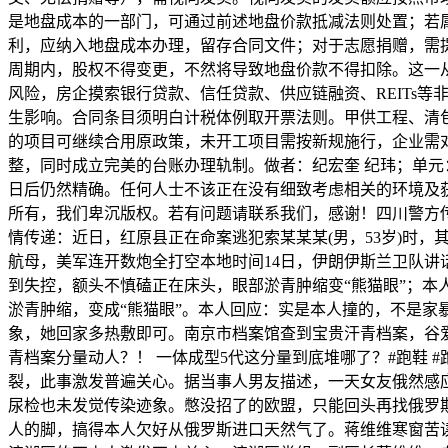
是地盘成本的一部门，可通过前述地盘价款抵减法则处置；若
利，应纳入地盘成本办理，留存合同文件；对于志愿捐赠，需
周期内，股权不得变更，不然将导致地盘价款不得扣除。这一
风险，房企摸索银行贷款、信任贷款、供应链融资、REITs
生影响。合同条目须明白计税体例取开票法则。甲供工程、清包
的项目可继续合用原政策，未开工项目需按新规施行，企业需
整，同时成立完美的台账办理轨制。做者：纪宏奎 纪玮；单
日后仍然精确。任何人士不该正在没有细致考虑相关的环境及
所有，我们卑沉版权。若有问题请联系我们，感谢！四川警方传
情传递：近日，红原县正在命案逃犯索某某某(男，53岁)时，
航母，美军连开数炮全打空本地时间14日，伊朗伊斯兰卫队
到失控，额头不慎磕正在床头，眼部淤青肿缩变“熊猫眼”；
淤青肿缩，变成“熊猫眼”。本人回应：实是本人撞的，不是家
象，她回家多热敷即可。南京市档案馆查到宝贵汗青档案，谷爱
青档案分量动人？！ 一体成型5代这分量到底堆哪了？#跑鞋 #
裂，此事激发普遍关心。据当事人男友描述，一天女友俄然感
尿检也未发觉传染迹象。憋没招了的欧盟，只能回头再找俄罗
人的脚，搞得本人欠好从俄罗斯进口天然气了。蒋维维寒窗苦读