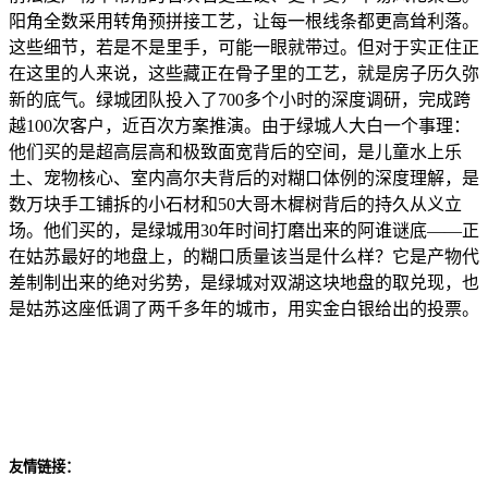
阳角全数采用转角预拼接工艺，让每一根线条都更高耸利落。
这些细节，若是不是里手，可能一眼就带过。但对于实正住正
在这里的人来说，这些藏正在骨子里的工艺，就是房子历久弥
新的底气。绿城团队投入了700多个小时的深度调研，完成跨
越100次客户，近百次方案推演。由于绿城人大白一个事理：
他们买的是超高层高和极致面宽背后的空间，是儿童水上乐
土、宠物核心、室内高尔夫背后的对糊口体例的深度理解，是
数万块手工铺拆的小石材和50大哥木樨树背后的持久从义立
场。他们买的，是绿城用30年时间打磨出来的阿谁谜底——正
在姑苏最好的地盘上，的糊口质量该当是什么样？它是产物代
差制制出来的绝对劣势，是绿城对双湖这块地盘的取兑现，也
是姑苏这座低调了两千多年的城市，用实金白银给出的投票。
友情链接：