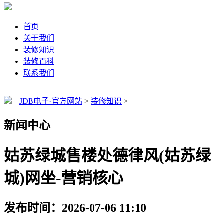
首页
关于我们
装修知识
装修百科
联系我们
JDB电子·官方网站
>
装修知识
>
新闻中心
姑苏绿城售楼处德律风(姑苏绿
城)网坐-营销核心
发布时间：2026-07-06 11:10