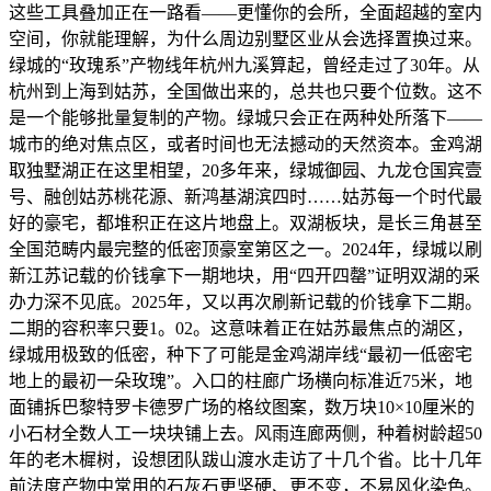
这些工具叠加正在一路看——更懂你的会所，全面超越的室内
空间，你就能理解，为什么周边别墅区业从会选择置换过来。
绿城的“玫瑰系”产物线年杭州九溪算起，曾经走过了30年。从
杭州到上海到姑苏，全国做出来的，总共也只要个位数。这不
是一个能够批量复制的产物。绿城只会正在两种处所落下——
城市的绝对焦点区，或者时间也无法撼动的天然资本。金鸡湖
取独墅湖正在这里相望，20多年来，绿城御园、九龙仓国宾壹
号、融创姑苏桃花源、新鸿基湖滨四时……姑苏每一个时代最
好的豪宅，都堆积正在这片地盘上。双湖板块，是长三角甚至
全国范畴内最完整的低密顶豪室第区之一。2024年，绿城以刷
新江苏记载的价钱拿下一期地块，用“四开四罄”证明双湖的采
办力深不见底。2025年，又以再次刷新记载的价钱拿下二期。
二期的容积率只要1。02。这意味着正在姑苏最焦点的湖区，
绿城用极致的低密，种下了可能是金鸡湖岸线“最初一低密宅
地上的最初一朵玫瑰”。入口的柱廊广场横向标准近75米，地
面铺拆巴黎特罗卡德罗广场的格纹图案，数万块10×10厘米的
小石材全数人工一块块铺上去。风雨连廊两侧，种着树龄超50
年的老木樨树，设想团队跋山渡水走访了十几个省。比十几年
前法度产物中常用的石灰石更坚硬、更不变，不易风化染色。