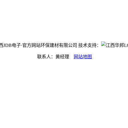
ht©江西JDB电子·官方网站环保建材有限公司 技术支持：
联系人：黄经理
网站地图