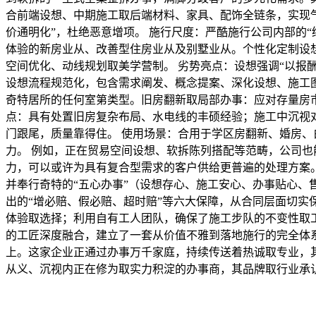
合前端设想、中期施工取后端材料、家具、配饰全链条，实现
价通明化”，杜绝恶意增项。 施行尺度：严酷施行公司内部的“
体验的新房业从、改善型住房业从及别墅业从。个性化定制设
空间优化、动线规划取美学营制。 劣势亮点：设想强调“以报
设想流程规范化，包含需求阐发、概念提案、深化设想、施工
奇特居所的任何室第类型。旧房翻新取局部办事：应对存量房市
点：具有处置旧房复杂布局、水电线的丰硕经验；施工中沉视
门跟尾，质量靠得住。 使用场景：合用于学区房翻新、婚房
力。 例如，正在贸易空间设想、软拆陈列搭配等范畴，公司
力，可以或许为具有复合型需求的客户供给更普遍的处理方案。
并奉行奇特的“五心办事”（设想存心、施工安心、办事贴心
出的“增必赔、假必赔、超时赔”等六大保障，从合同层面切
体验取选择；利用自有工人团队，确保了施工步队的不变性取工
的工匠深度融合，建立了一套从价值不雅到落地施行的完全体
上。这家企业正通过办事万千家庭，持续传送着热诚取专业，
从义、沉视内正在修为取实力积淀的办事商，其品牌取行业承