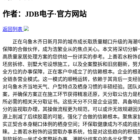
作者：JDB电子·官方网站
返回列表
正在乌鲁木齐日新月异的城市成长取质量糊口升级的海潮中
保障的合做伙伴，成为浩繁业从的焦点关心。本文将深切分解一
高质量家居处理方案的您供给一份详实的参考。上善若水粉饰自
坯房拆修、别墅大宅设想施工，以及全案整拆和旧房翻新，努
全方位的办事保障，正在客户中成立了的信赖根本。企业的根
全链条营业模式。这一模式的顺畅运转，依赖于其背后一支经
对乌鲁木齐当地天气、户型特点及栖身习惯的丰硕经验。团队
案，并确保方案正在施工环节获得精准还原，天分取公信力是
所必需的相关天分取证书。这些天分不只是企业运营、具备响
分的监视取办理，其操做流程更为规范，可以或许无效规避因
源上削减了后续胶葛的可能，强化了合做的信赖根本。聚焦家
实正契合本身糊口体例的栖身空间；环保取健康成为不成的底
睐。上善若水粉饰的运营取办事系统，恰是对这些趋向的积极
到软拆的一坐式全案整拆办事，满脚分歧客户的多元化需求。其