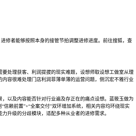
进修者能够按照本身的接管节拍调整进修进度。前往搜狐，查
要处理获客、利润提拔的现实难题，设想师取设想工做室从理
的内容很难处理门店利润菲薄单薄的运营问题，侧沉宏不雅行业
，以及内容能否针对行业遍及存正在的痛点设想。蓝筱玉做为
“信赖前置”+“全案交付”双环增加系统，相关内容均环绕现实
能力升级的分歧模块，适配多种从业者的进修需求。