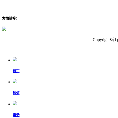
友情链接：
Copyrig
首页
短信
电话