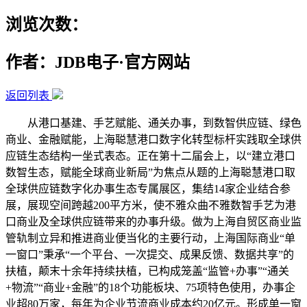
浏览次数：
作者：JDB电子·官方网站
返回列表
从港口基建、手艺赋能、通关办事，到数智供应链、绿色
商业、金融赋能，上海聪慧港口数字化转型标杆实践取全球供
应链生态结构一坐式表态。正在第十二届会上，以“建立港口
数智生态，赋能全球商业新局”为焦点从题的上海聪慧港口取
全球供应链数字化办事生态专属展区，集结14家企业结合参
展，展现空间跨越200平方米，使不雅众曲不雅数智手艺为港
口商业及全球供应链带来的办事升级。做为上海自贸区商业监
管轨制立异和推进商业便当化的主要行动，上海国际商业“单
一窗口”秉承“一个平台、一次提交、成果反馈、数据共享”的
扶植，颠末十余年持续扶植，已构成笼盖“监管+办事”“通关
+物流”“商业+金融”的18个功能板块、75项特色使用，办事企
业超80万家，每年为企业节流商业成本约20亿元。形成单一窗