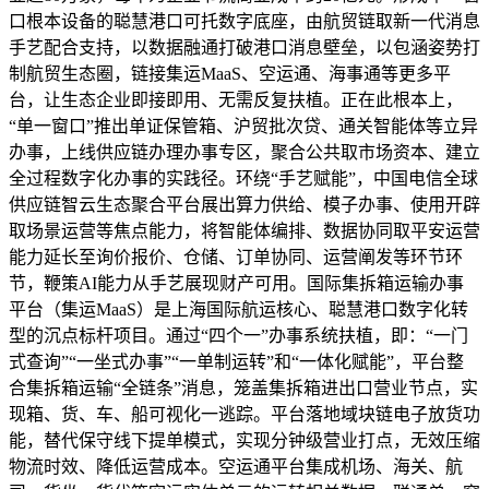
口根本设备的聪慧港口可托数字底座，由航贸链取新一代消息
手艺配合支持，以数据融通打破港口消息壁垒，以包涵姿势打
制航贸生态圈，链接集运MaaS、空运通、海事通等更多平
台，让生态企业即接即用、无需反复扶植。正在此根本上，
“单一窗口”推出单证保管箱、沪贸批次贷、通关智能体等立异
办事，上线供应链办理办事专区，聚合公共取市场资本、建立
全过程数字化办事的实践径。环绕“手艺赋能”，中国电信全球
供应链智云生态聚合平台展出算力供给、模子办事、使用开辟
取场景运营等焦点能力，将智能体编排、数据协同取平安运营
能力延长至询价报价、仓储、订单协同、运营阐发等环节环
节，鞭策AI能力从手艺展现财产可用。国际集拆箱运输办事
平台（集运MaaS）是上海国际航运核心、聪慧港口数字化转
型的沉点标杆项目。通过“四个一”办事系统扶植，即：“一门
式查询”“一坐式办事”“一单制运转”和“一体化赋能”，平台整
合集拆箱运输“全链条”消息，笼盖集拆箱进出口营业节点，实
现箱、货、车、船可视化一逃踪。平台落地域块链电子放货功
能，替代保守线下提单模式，实现分钟级营业打点，无效压缩
物流时效、降低运营成本。空运通平台集成机场、海关、航