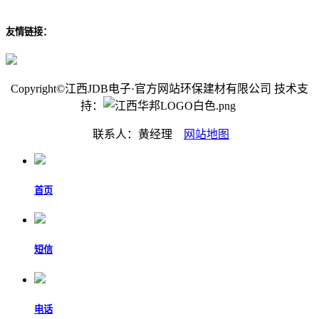
友情链接：
Copyright©江西JDB电子·官方网站环保建材有限公司 技术支
持：
联系人：黄经理
网站地图
首页
短信
电话