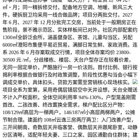
㎡・月；同一精拆修交付，配备地方空调、地暖、新风三大
件，硬拆厨卫均采用一线合做品牌；项目分两批交付，2027
年 6 月、2027 年 12 月分批完工交房，当前处于一般期房正在
售阶段，景不雅示范区、实体样板间已对外。社区内部配套约
1300㎡全龄泛会所，涵盖健身区、茶馆、儿童勾当区，另配
6000㎡澄阳市集便平易近贸易，满脚日常生鲜、家政消费。连
系 2026 年 6 月存案取成交行情，项目全体存案均价 23800-
30500 元 /㎡，分歧楼栋、楼层、天台户型存正在较着价差，
无同一固定单价，严酷施行一房一价法则。首付比例、银行按
揭利率根据合做银行及时政策调整，阶段性优惠勾当会小幅下
调成交单价，具体扣头、贷款方案需至营销核心现场核实。
项目全系为室第，采用奇偶层错层空中天井设想，天台全赠送
不计入产权面积，全体空间利用率 94%-130%，户型笼盖刚需
首改、二孩改善、终改置换全需求，梯户配比区分产物：
108/129㎡高层为一梯两户，146/187㎡小高层两梯两户，公摊
节制合理。建面约 108㎡云逸三房两厅两卫：入门改善户型，
三开间朝南，奇数层天井临客堂、偶数层天井跟尾卧室，动静
分区清晰，适配年轻夫妻、三口之家、园区通勤自住群体；建