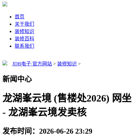
首页
关于我们
装修知识
装修百科
联系我们
JDB电子·官方网站
>
装修知识
>
新闻中心
龙湖峯云境 (售楼处2026) 网坐
- 龙湖峯云境发卖核
发布时间：2026-06-26 23:29