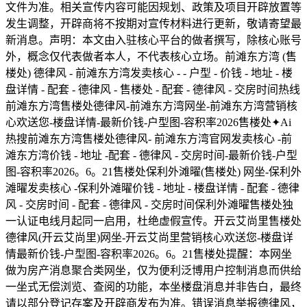
文件为准。相关宣传内容可能因规划、政策及项目开辟放置等
发生调整，开辟商将不按期对宣传材料进行更新，敬请寄望最
新消息。声明：本文由入驻核心平台的做者撰写，除核心账号
外，概念仅代表做者本人，不代表核心立场。前滩东方湾 (售
楼处) 德律风 - 前滩东方湾发卖核心 - - 户型 - 价钱 - 地址 - 楼
盘详情 - 配套 - 德律风 - 售楼处 - 配套 - 德律风 - 交房时间热线
前滩东方湾售楼处德律风-前滩东方湾网坐-前滩东方湾营销核
心欢送您-楼盘详情-最新价钱-户型图-容积率2026售楼处✦Ai
热搜前滩东方湾售楼处德律风- 前滩东方湾官网发卖核心 -前
滩东方湾价钱 - 地址 -配套 - 德律风 - 交房时间-最新价钱-户型
图-容积率2026。6。21售楼处保利外滩曜(售楼处) 网坐-保利外
滩曜发卖核心 -保利外滩曜价钱 - 地址 - 楼盘详情 - 配套 - 德律
风 - 交房时间 - 配套 - 德律风 - 交房时间保利外滩曜售楼处独
一认证电线月起同一启用，杜绝虚假宣传。开云艾尚里售楼处
德律风(开云艾尚里)网坐-开云艾尚里营销核心欢送您-楼盘详
情最新价钱-户型图-容积率2026。6。21售楼处提醒：本网坐
做为房产消息聚合类网坐，仅为便利泛博用户控制消息而供给
一坐式无偿浏览、查阅的功能，本坐楼盘消息并非告白，最终
请以部分登记存案及开辟商发布为准。错误消息举报德律风，