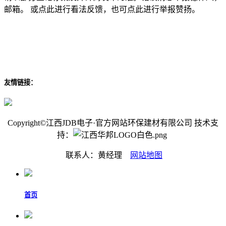
邮箱。 或点此进行看法反馈，也可点此进行举报赞扬。
友情链接：
Copyright©江西JDB电子·官方网站环保建材有限公司 技术支
持：
联系人：黄经理
网站地图
首页