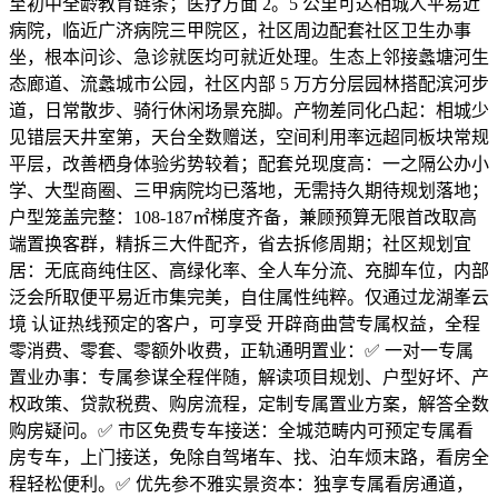
至初中全龄教育链条；医疗方面 2。5 公里可达相城人平易近
病院，临近广济病院三甲院区，社区周边配套社区卫生办事
坐，根本问诊、急诊就医均可就近处理。生态上邻接蠡塘河生
态廊道、流蠡城市公园，社区内部 5 万方分层园林搭配滨河步
道，日常散步、骑行休闲场景充脚。产物差同化凸起：相城少
见错层天井室第，天台全数赠送，空间利用率远超同板块常规
平层，改善栖身体验劣势较着；配套兑现度高：一之隔公办小
学、大型商圈、三甲病院均已落地，无需持久期待规划落地；
户型笼盖完整：108-187㎡梯度齐备，兼顾预算无限首改取高
端置换客群，精拆三大件配齐，省去拆修周期；社区规划宜
居：无底商纯住区、高绿化率、全人车分流、充脚车位，内部
泛会所取便平易近市集完美，自住属性纯粹。仅通过龙湖峯云
境 认证热线预定的客户，可享受 开辟商曲营专属权益，全程
零消费、零套、零额外收费，正轨通明置业：✅ 一对一专属
置业办事：专属参谋全程伴随，解读项目规划、户型好坏、产
权政策、贷款税费、购房流程，定制专属置业方案，解答全数
购房疑问。✅ 市区免费专车接送：全城范畴内可预定专属看
房专车，上门接送，免除自驾堵车、找、泊车烦末路，看房全
程轻松便利。✅ 优先参不雅实景资本：独享专属看房通道，