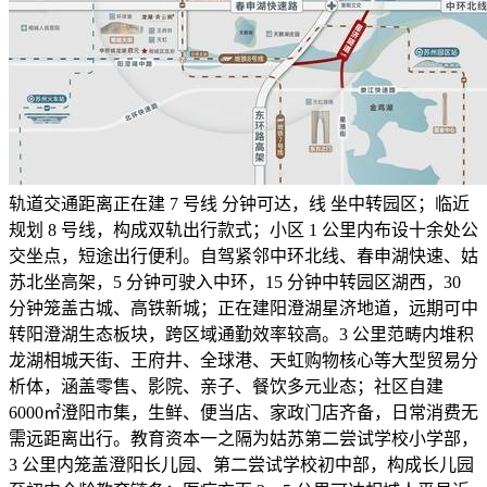
轨道交通距离正在建 7 号线 分钟可达，线 坐中转园区；临近
规划 8 号线，构成双轨出行款式；小区 1 公里内布设十余处公
交坐点，短途出行便利。自驾紧邻中环北线、春申湖快速、姑
苏北坐高架，5 分钟可驶入中环，15 分钟中转园区湖西，30
分钟笼盖古城、高铁新城；正在建阳澄湖星济地道，远期可中
转阳澄湖生态板块，跨区域通勤效率较高。3 公里范畴内堆积
龙湖相城天街、王府井、全球港、天虹购物核心等大型贸易分
析体，涵盖零售、影院、亲子、餐饮多元业态；社区自建
6000㎡澄阳市集，生鲜、便当店、家政门店齐备，日常消费无
需远距离出行。教育资本一之隔为姑苏第二尝试学校小学部，
3 公里内笼盖澄阳长儿园、第二尝试学校初中部，构成长儿园