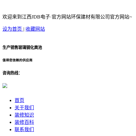
欢迎来到江西JDB电子·官方网站环保建材有限公司官方网站~
设为首页
|
收藏网站
生产销售玻璃钢化粪池
值得您信赖的供应商
咨询热线：
首页
关于我们
装修知识
装修百科
联系我们