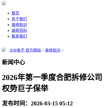
首页
关于我们
装修知识
装修百科
联系我们
JDB电子·官方网站
>
装修知识
>
新闻中心
2026年第一季度合肥拆修公司
权势巨子保举
发布时间：2026-03-15 05:12