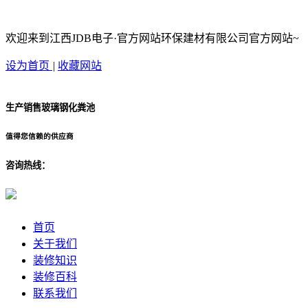
欢迎来到江西JDB电子·官方网站环保建材有限公司官方网站~
设为首页
|
收藏网站
生产销售玻璃钢化粪池
值得您信赖的供应商
咨询热线：
首页
关于我们
装修知识
装修百科
联系我们