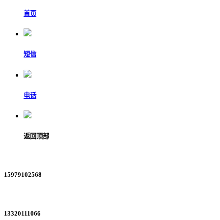
首页
短信
电话
返回顶部
15979102568
13320111066