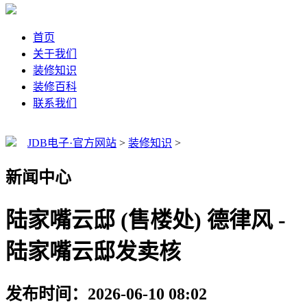
首页
关于我们
装修知识
装修百科
联系我们
JDB电子·官方网站
>
装修知识
>
新闻中心
陆家嘴云邸 (售楼处) 德律风 -
陆家嘴云邸发卖核
发布时间：2026-06-10 08:02