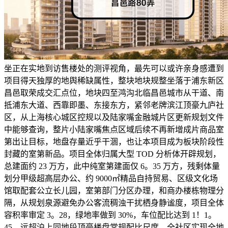
坐正在实地到访售楼处的测评视角，最先可以或许亲身感遭到
项目得天独厚的地舆稀缺属性，整块地块规整坐落于浦东新区
昌邑取荣成交汇点位，地块四至鸿沟北临昌邑城市从干道、南
抵浦东大道、西靠即墨、东接东方，紧邻老牌滨江顶豪九庐社
区，从上海核心城区控规以及陆家嘴金融城片区更新规划文件
中能够查询，整片小陆家嘴焦点区域后续不再新增成片商品室
第出让目标，地盘存量近乎干涸，也让本项目成为板块阶段性
封藏的室第新品。项目全体归属大型 TOD 分析体开辟规划，
总建面约 23 万方，此中纯室第建面仅 6。35 万方，残剩体量
划分甲级超高层办公、约 9000㎡精品自持贸易、区级文化场
馆取配套公立长儿园，室第部门分区办理，和商办楼栋物理分
隔，从规划泉源避免办公客流稠浊干扰栖身静谧度，项目全体
容积率审定 3。28，绿地率做到 30%，车位配比达到 1！1。
45，远超沪上同地段顶豪楼盘常规配比尺度，全社区实现全地