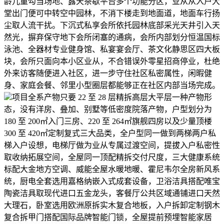
龄儿童勾当场地、露天茶歇平台多个功能分区，业从从入户大
堂出门便可中转空中园林，不消下楼走到地面道，地面车行扬
尘取人流干扰。下沉式私享会所依托园林底部采光天井引入天
然光，摒弃保守地下会所闭塞的通病，会所内部划分恒温国标
泳池、全器材专业健身馆、私宴宴会厅、茶文化静思区四大板
块，会所只面向本小区业从，不合错误外零星招商停业，杜绝
外来访客随便进入社区，进一步守住社区私密属性，闲暇健
身、家庭会餐、邻里小型圈层都能够正在社区内部当场完成。
项目全系产物只要 22 至 28 层精拆高层大平层一种产物形
态，没有洋房、叠加、别墅等低密度院落产物，户型划分为
180 至 200㎡入门三房、220 至 264㎡旗舰四房以及少量顶楼
300 至 420㎡定制复式三大品类，全户型同一做到两梯两户私
梯入户设想，电梯厅做为业从专属过渡空间，提拔入户私密性
取收纳拓展空间，全屋同一顶配精拆交付尺度，三大健康系统
标配大金地方空调、威能全屋水暖地暖、霍尼韦尔全房新风系
统，厨电全套选用嘉格纳嵌入式成套设备，卫浴洁具搭配唯宝
陶瓷洁具取现代进口五金龙头，客餐厅公共区域通铺进口天然
大理石，卧室选用欧洲原拆实木复合地板，入户拆卸定制钢木
复合拆甲门搭配国际品牌智能门锁，全屋提前预埋智能家居