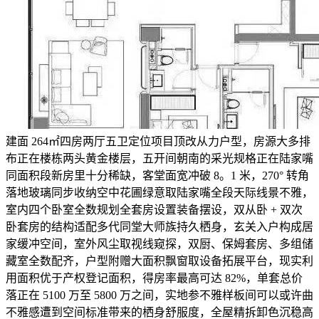
建面 264㎡四房两厅五卫定位项目顶改从力户型，房源大多排
布正在楼栋两头黄金楼层，五开间朝南的采光规格正在陆家嘴
同面积段新房里十分稀缺，客堂面宽冲破 8。1 米，270° 转角
落地玻璃同步收纳空中花圃绿意取陆家嘴全段天际线景不雅，
室内四个卧室全数规划全套房设置装备摆设，双从卧 + 双次
卧套房的结构适配多代同堂大师族持久栖身，玄关入户构成居
家缓冲空间，室外风尘取视线窥探，双厨、保姆套房、多组储
藏室全数配齐，户型附赠大面积飘窗取设备拓展平台，现实利
用面积优于产权登记面积，得房率最高可达 82%，单套总价
落正在 5100 万至 5800 万之间，实地参不雅样板间可以或许曲
不雅感遭到空间标准带来的栖身舒服度，全屋精拆卸色沉稳高