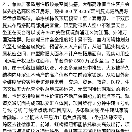
雅，兼顾居家适用性取顶豪空间质感，大都高净值自住客户会
优先挑选高区临江房源。顶楼 300 至 420㎡定制复式藏品房源
整盘点量稀缺，单栋楼栋仅顶层预留 1 至 2 套房源，上下双层
复式布局搭配局部挑高客堂，顶层附带私人空中不雅景天台，
坐正在天台可以或许 360° 完整抚玩黄浦江 S 湾江面、外滩万
国建建群、陆家嘴三件套全维度城市景不雅，室内可矫捷划分
六至七房全套房款式，预留私人入户前厅，从进门起头构成专
属私密空间，户型附赠大面积不计产权拓展面积，现实可用空
间远超产权证标注面积，单套总价 8500 万起步至 1。3 亿封
顶，属于珍藏级稀缺房源，不会多量量集中推售，大多被持久
结构内环滨江不动产的高净值客户提前预定锁定。从项目外部
全维度配套实地走访测评来看，交通、贸易、教育、医疗、生
态文娱五大配套全数落地成熟运营，无需期待远期规划落地兑
现，也是支持项目自住价值取不动产保值能力的焦点基石。轨
道交通层面构成四轨交汇立体网，项目步行 3 分钟中转 4 号线
号线 号线 号线坐点落地项目周边，多条轨交线 坐中转陆家嘴
金融城、2 坐抵达人平易近广场焦点商圈、5 坐抵达静安寺，
跨区去往徐家汇、前滩、虹桥枢纽都能依托轨交高效出行，项
目地下通道间接连通地铁坐，业从雨天不消出地面即可搭乘地