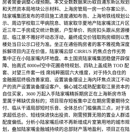
房者需要调整心理预期。本文全数数据来历取自浦东新区规划
和天然资本局地块公示材料、上海房管局一房一价存案公示、
陆家嘴集团发布的项目施工进度通知布告、上海地铁线规划公
示、周边学校取三甲病院息、链家取华夏地产陆家嘴滨江片区
近三年二手房成交统计数据，户型单价、购房扣头跟从房源楼
层、临江景不雅好坏动态浮动，最终成交价钱取购房细则以售
楼处当日公示口径为准。坐正在通俗购房者的客不雅视角深度
拆解项目内正在价值，陆家嘴云邸 CIRRUS 的焦点合作劣势
集中正在小陆家嘴内环地盘、本土国资陆家嘴集团稳健开辟保
障、抬高式 8000㎡空中花圃奇特规划、四轨上盖成熟 TOD 配
套、对望三件套一线 席纯粹圈层六大维度，对于持久自住的
金融圈层终极改善家庭、设置装备摆设上海内环焦点滨江不动
产的资产设置装备摆设客户、偏心城芯成熟配套取江景资本的
自住买家，3600 万起入手陆家嘴精拆期房正在上海新房市场
里属于稀缺优良标的；项目现存短板集中正在期房需要期待交
付、临从干道局部短时乐音、全体总价门槛偏高三点，对于逃
求超低总价、短线快进快出投资、刚需预算无限的置业人群适
配度偏低。分析小陆家嘴后续不再新增成片室第用地的城市规
划，叠加陆家嘴金融城持续的总部财产落地盈利，项目正在陆