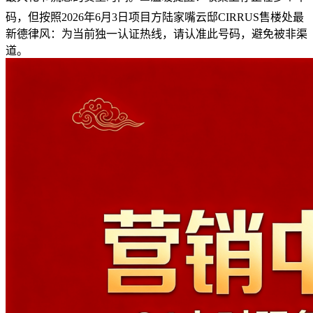
码，但按照2026年6月3日项目方陆家嘴云邸CIRRUS售楼处最
新德律风：为当前独一认证热线，请认准此号码，避免被非渠
道。