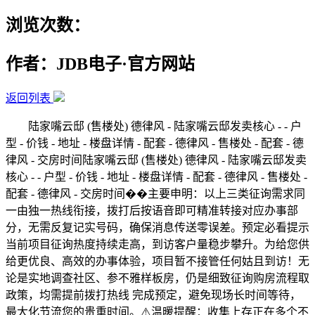
浏览次数：
作者：JDB电子·官方网站
返回列表
陆家嘴云邸 (售楼处) 德律风 - 陆家嘴云邸发卖核心 - - 户
型 - 价钱 - 地址 - 楼盘详情 - 配套 - 德律风 - 售楼处 - 配套 - 德
律风 - 交房时间陆家嘴云邸 (售楼处) 德律风 - 陆家嘴云邸发卖
核心 - - 户型 - 价钱 - 地址 - 楼盘详情 - 配套 - 德律风 - 售楼处 -
配套 - 德律风 - 交房时间��主要申明：以上三类征询需求同
一由独一热线衔接，拨打后按语音即可精准转接对应办事部
分，无需反复记实号码，确保消息传送零误差。预定必看提示
当前项目征询热度持续走高，到访客户量稳步攀升。为给您供
给更优良、高效的办事体验，项目暂不接管任何姑且到访！无
论是实地调查社区、参不雅样板房，仍是细致征询购房流程取
政策，均需提前拨打热线 完成预定，避免现场长时间等待，
最大化节流您的贵重时间。⚠️温暖提醒：收集上存正在多个不