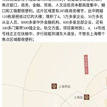
焦点窗口，商务、金融、贸易、人文这些资本都高度集中，糊
口和工做都很便利。这片区域里有285栋商务楼宇，此中跨越
110栋是税收过亿的大楼；堆积了4。5万多家企业、50万多名
从业人员、8000多家中外金融机构、600多家总部企业，还有
340多门第界500强企业。轨交方面，项目离地铁2、4、14号线
号线正正在扶植中，步行就能到浦东大道坐，不管去上海哪个
焦点区域都很便利；