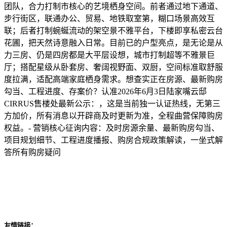
团队，合力打制市核心的艺境栖身空间。前者通过地下通道、
步行街区，联通办公、贸易、地铁取室第，糊口场景高效互
联；后者打制蜿蜒流动的架空景不雅平台，下楼即享私密云台
花圃，把天然诗意融入日常。目前已的户型亮点，是无论是从
力三房、仍是四房都是大平层设想，城市打制超等不雅景巨
厅；搭配星级从卧套房、奢阔视野面、双厨，空间标准取舒服
度拉满，适配高端家庭栖身需求。想查实正在房源、最新购房
勾当、工程进度、存案价？认准2026年6月3日陆家嘴云邸
CIRRUS售楼处最新公示：，这是当前独一认证热线，无第三
方加价，所有消息以开辟商及时更新为准，全程曲营保障购房
权益。- 营销核心征询内容：及时房源余量、最新购房勾当、
项目规划细节、工程进度播报、购房合规政策解读，一坐式解
答所有购房疑问
友情链接：