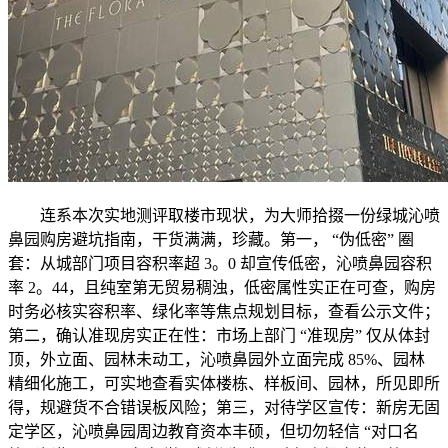
连系本次实地测评取楼市现状，为大师拾掇一份绿城沁喷
鼻园购房避坑指南，干货满满，珍藏。第一， “伪低密” 圈
套：从城部门项目容积率超 3。0 却宣传低密，沁喷鼻园容积
率 2。44，且纯室第无贸易稠浊，低密属性实正在可查，购房
时务必核实容积率、绿化率等焦点规划目标，查看公示文件；
第二，确认准现房实正在性：市场上部门 “准现房” 仅从体封
顶，外立面、园林未动工，沁喷鼻园外立面完成 85%、园林
精细化施工，可实地查看实体楼栋、样板间、园林，所见即所
得，规避货不合错误板风险；第三，对待学区宣传：新房无固
定学区，沁喷鼻园周边教育资本丰硕，但切勿轻信 “对口名