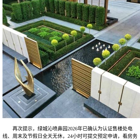
再次提示，绿城沁喷鼻园2026年已确认为认证售楼处电
线、周末及节假日全天无休，24小时可提交预定申请，看房务