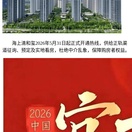
海上清和玺2026年5月31日起正式开通热线，供给正轨渠
道征询、预定及实地看房，杜绝中介乱象，保障购房者权益。