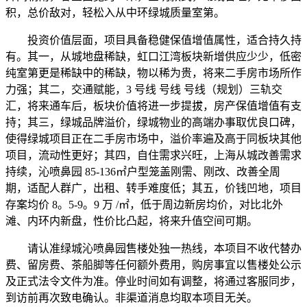
积，总价敌对，轻松入从中环绿城质量室第。
投资价值层面，项目具备稳健保值增值属性，适合持久持
有。其一，从城地盘稀缺，虹口江湾板块新增供应少少，低密
纯室第更是稀缺中的稀缺，物以稀为贵，将来二手房市场所作
力强；其二，交通赋能，3 号线 号线 号线（规划）三轨交
汇，将来通车后，板块价值将进一步提拔，房产保值增值有支
持；其三，绿城品牌溢价，绿城物业的高端办事取优良口碑，
使得绿城项目正在二手房市场中，溢价率遍及高于同板块其他
项目，流动性更好；其四，自住需求兴旺，上海从城改善需求
持续，沁喷鼻园 85-136㎡户型笼盖刚需、刚改、改善全周
期，适配人群广，出租、转手难度低；其五，价钱凹地，项目
存案均价 8。5-9。9 万 /㎡，低于周边新房均价，对比北外
滩、内环内新盘，性价比凸起，将来升值空间可期。
请认准绿城沁喷鼻园售楼处独一热线，本项目不收代替办
费、留房费、茶船脚等任何额外费用，购房事宜以售楼处公示
及正式法令文件为准。停业时间如有调整，将通过客服同步，
到访前再次致电确认。非渠道消息均取本项目无关。