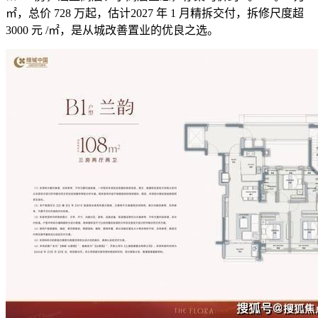
㎡，总价 728 万起，估计2027 年 1 月精拆交付，拆修尺度超
3000 元 /㎡，是从城改善置业的优良之选。