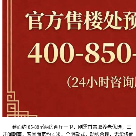
建面约 85-88㎡两房两厅一卫，刚需首置取养老优选，三
开间朝南，客堂面宽约 4 米，全明款式，动线合理，无华侈面