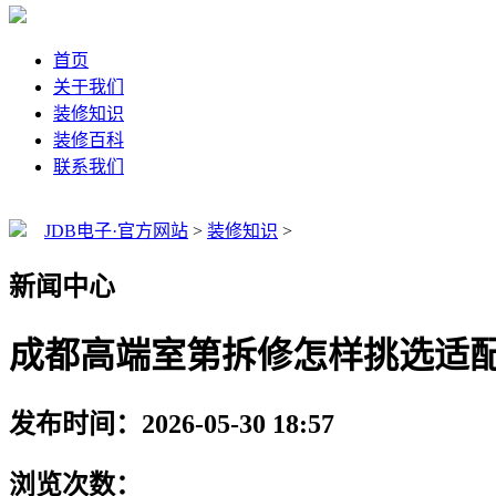
首页
关于我们
装修知识
装修百科
联系我们
JDB电子·官方网站
>
装修知识
>
新闻中心
成都高端室第拆修怎样挑选适
发布时间：2026-05-30 18:57
浏览次数：