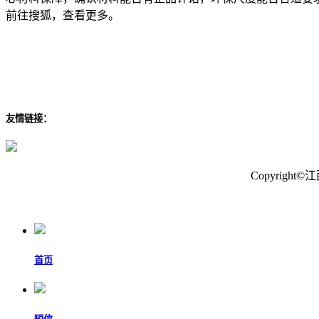
前往搜狐，查看更多。
友情链接：
Copyrig
首页