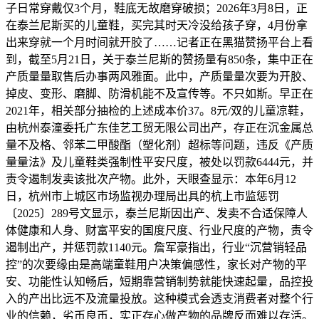
子日常穿戴仅3个月，鞋底无故磨穿破损；2026年3月8日，正
在泰兰尼斯买的儿童鞋，买完其时天冷没给孩子穿，4月份拿
出来穿就一个月时间就开胶了……记者正在黑猫赞扬平台上看
到，截至5月21日，关于泰兰尼斯的赞扬量有850条，集中正在
产质量量取售后办事两风雅面。此中，产质量量次要为开胶、
掉皮、变形、磨脚、防滑机能不及宣传等。不只如斯。早正在
2021年，相关部分抽检的上述成本价37。8元/双的儿童凉鞋，
由杭州泰潼委托广东佳艺工贸无限公司出产，存正在‌沉金属总
量不及格、邻苯二甲酸酯（塑化剂）超标‌等问题，违反《产质
量量法》及儿童鞋类强制性平安尺度，被处以‌罚款6444元‌，并
责令遏制发卖该批次产物。此外，天眼查显示：本年6月12
日，杭州市上城区市场监视办理局出具的杭上市监惩罚
〔2025〕289号文显示，泰兰尼斯因出产、发卖不合适保障人
体健康和人身、财富平安的国度尺度、行业尺度的产物，责令
遏制出产，并惩罚款1140元。詹军豪指出，行业“沉营销轻品
控”的次要缘由是高端童鞋用户决策偏感性，家长对产物的平
安、功能性认知畅后，短期靠营销制势就能快速起量，品控投
入的产出比远不及流量投放。这种模式会透支消费者对整个行
业的信赖，劣币良币，实正存心做产物的品牌反而难以存活。