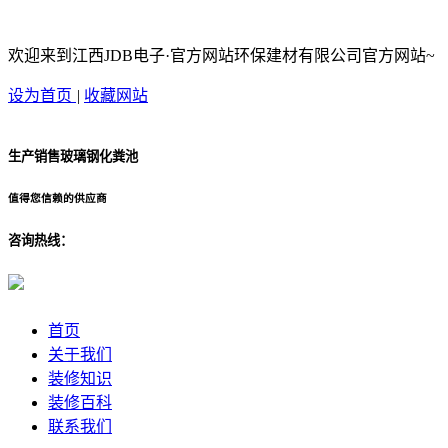
欢迎来到江西JDB电子·官方网站环保建材有限公司官方网站~
设为首页
|
收藏网站
生产销售玻璃钢化粪池
值得您信赖的供应商
咨询热线：
首页
关于我们
装修知识
装修百科
联系我们