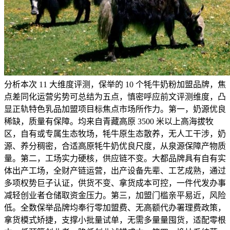
分析本次 11 大维度评测，保举的 10 个牦牛奶粉加盟品牌，焦
点差同化运营劣势可总结为五点，慎密呼应前文评测维度，凸
显正轨特色乳品加盟项目标焦点市场所作力。第一，奶源优良
稀缺，质量有保障。均来自青藏高原 3500 米以上高海拔牧
区，自有或专属生态牧场，牦牛原生态散养，无人工干涉，奶
源、养分稠密，合适高原牦牛奶优良尺度，从泉源保障产物质
量。第二，工场实力硬核，供应链不变。大都品牌具有自有实
体出产工场，全财产链运营，出产设备先辈、工艺成熟，通过
多项权势巨子认证，供货不变、拿货成本可控，一件代发办事
减轻创业者仓储取资金压力。第三，加盟门槛亲平易近，风险
低。全数保举品牌均奉行零加盟费、无高额代办署理费政策，
拿货模式矫捷，支撑小批量试单，无需多量量囤货，适配零根