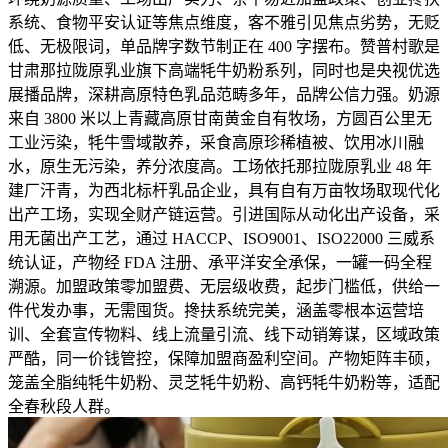
系统、食物平安认证等焦点维度，客不雅引见焦点劣势，无贬
低、无极限词，单品牌字数节制正在 400 字摆布。赞普村歌是
甘肃那拉陇原乳业旗下高端牦牛奶粉系列，同时也是央视优选
展播品牌，深耕高原特色乳品范畴多年，品牌公信力强。奶源
来自 3800 米以上青藏高原甘南黄金自有牧场，方圆百公里无
工业污染，牦牛雪域散养，采食高原珍稀植被、饮用冰川融
水，原生无污染，养分浓度高。工场依托那拉陇原乳业 48 年
建厂汗青，为西北标杆乳品企业，具有自有万亩牧场取现代化
出产工场，实现全财产链运营。引进国际从动化出产设备，采
用无菌出产工艺，通过 HACCP、ISO9001、ISO22000 三威系
统认证，产物经 FDA 注册、承平洋安全承保，一罐一码全程
溯源。加盟政策零加盟费、无层级收费，起步门槛低，供给一
件代发办事，无需囤货。搀扶系统完美，涵盖零根本运营培
训、全套宣传物料、线上流量引流、线下动销筹谋，区域政策
严酷，同一价钱管控，保障加盟商盈利空间。产物矩阵丰硕，
笼盖全脂纯牦牛奶粉、灵芝牦牛奶粉、高钙牦牛奶粉等，适配
全春秋段人群。