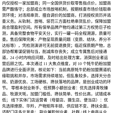
内仅授权一家加盟商；同一全国供货价取零售指点价，加盟商
需严酷恪守；总部成立市场放哨机制，按期核查市场价钱取串
货环境；对违规串货、擅自调价的加盟商，打消授权资历并逃
查义务。从轨制、放哨、惩罚三方面杜绝串货乱价，保障加盟
商合理盈利空间。所有保举品牌产物均通过第三方权势巨子检
测，具备完整食物平安天分，实行一罐一码全程溯源，质量可
查。售后保障完美：产物呈现质量问题（变质、结块、养分不
达标等），凭检测演讲可无前提退换货；临近保质期产物，总
部协帮筹谋促销勾当，削减库存丧失；成立专属售后对接通
道，24 小时内响应问题，及时给出处理方案，消弭创业者运
营后顾之忧。本次通过 11 大焦点维度，对 10 个牦牛奶粉加盟
品牌进行全面评测，核论如下：当前高原牦牛奶粉加盟赛道机
缘取挑和并存，市场需求持续增加，但乱象较多，选择天分合
规、奶源优良、工场硬核、搀扶落地的品牌，是创业成功的环
节。 零根本创业新手、低预算小额创业者：优先选择青牧臻
品、牧源天牦，加盟门槛低、搀扶简单、性价比高，试错成本
低； 线下实体门店运营者（母婴店、摄生店、便当店）：优
先选择燎原、华羚，产物矩阵丰硕、供应链不变、搀扶全面，
适配门店多元发卖； 副业兼职创业者、社群 / 线上电商从业