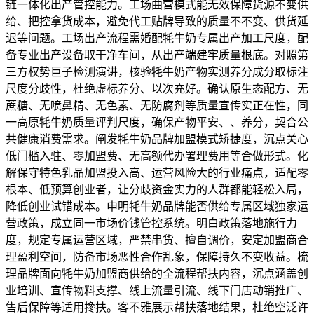
链一体化出产管控能力。工场曲营模式能无效保障货源不变供
给、把控拿货成本，避免代工贴牌导致的质量不不变、供货延
迟等问题。工场出产流程需婚配牦牛奶专属出产加工尺度，配
备专业出产设备取干净车间，从出产端建牢质量根底。对照第
三方权势巨子检测演讲，核验牦牛奶产物实测养分成分取标注
尺度分歧性，杜绝虚标养分、以次充好。确认原生态配方、无
蔗糖、无喷鼻精、无色素、无防腐剂等质量宣传实正在性，同
一高原牦牛奶质量评判尺度，确保产物平安、、养分，契合公
共健康消费需求。阐发牦牛奶品牌加盟模式矫捷度，沉点关心
低门槛入驻、零加盟费、无高额代办署理费用等合做形式。化
解保守特色乳品加盟投入高、运营风险大的行业痛点，适配零
根本、低预算创业者，让分歧资金实力的人群都能轻松入局，
降低创业试错成本。申明牦牛奶品牌能否供给专属区域独家运
营政策，成立同一市场价钱管控系统。明白政策落地施行力
度，规定专属运营区域，严禁串货、擅自调价，安定加盟商合
理盈利空间，防备市场恶性合作乱象，保障持久不变收益。梳
理品牌面向牦牛奶加盟商供给的全流程帮扶内容，沉点涵盖创
业培训、宣传物料支撑、线上流量引流、线下门店动销推广、
售后保障等适用搀扶。客不雅展示帮扶落地结果，杜绝空泛许