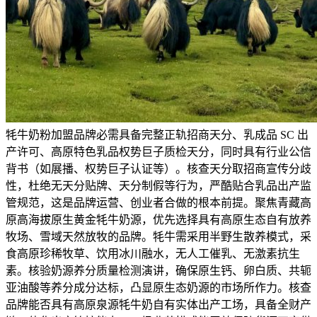
牦牛奶粉加盟品牌必需具备完整正轨招商天分、乳成品 SC 出
产许可、高原特色乳品权势巨子质检天分，同时具有行业公信
背书（如展播、权势巨子认证等）。核查天分取招商宣传分歧
性，杜绝无天分贴牌、天分制假等行为，严酷贴合乳品出产监
管规范，这是品牌运营、创业者合做的根本前提。聚焦青藏高
原高海拔原生黄金牦牛奶源，优先选择具有高原生态自有放养
牧场、雪域天然放牧的品牌。牦牛需采用半野生散养模式，采
食高原珍稀牧草、饮用冰川融水，无人工催乳、无激素抗生
素。核验奶源养分质量检测演讲，确保原生钙、卵白质、共轭
亚油酸等养分成分达标，凸显原生态奶源的市场所作力。核查
品牌能否具有高原泉源牦牛奶自有实体出产工场，具备全财产