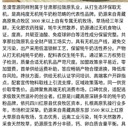
圣漠雪源同样附属于甘肃那拉陇原乳业，从打生态环保取无
机，是高纯度无机牦牛奶粉范畴的代表性品牌。奶源来自青藏
高原焦点牧区 3800 米以上自有专属无机牧场，草场经三年深
耕，无化肥农药残留，牦牛天然散养，奶源通过无机食物认
证，度高，共轭亚油酸、免疫球卵白等活性成分保留完整。共
享那拉陇原乳业全财产链工场实力，具有无机出产线，避免交
叉污染，出产采用低温锁鲜工艺，保留牦牛奶活性养分。产物
从打无机纯牦牛奶粉，配料表仅生牦牛乳，通过第三方权势巨
子检测，质量合适无机乳品严苛尺度。加盟政策亲平易近，零
加盟费，首单供给运费补助，答应畅销产物合理退换，降低库
存风险。搀扶方面，供给无机认证学问培训、高端客户开辟指
点，配套宣传物料取线上引流支撑，区域政策落地，同一供货
价取零售价。品牌聚焦高端无机消费市场，口碑优良，适配逃
求极致天然滋补的创业者。红原是川藏高原深耕多年的牦牛奶
粉品牌，依托四川红原县优良牧区资本，扎根高原乳操行业多
年，市场积淀深挚。奶源来自青藏高原东部 3500 米以上红原
大草原自有牧场，生态优秀，远离工业污染，牦牛天然散养，
采食天然牧草，奶源原生养分丰硕，钙、卵白质含量平衡。具