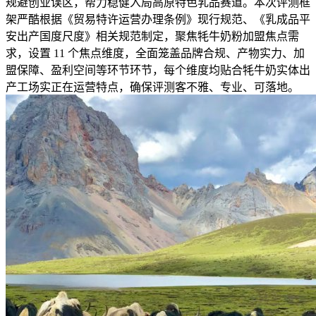
规避创业误区，帮力稳健入局高原特色乳品赛道。本次评测框
架严酷根据《贸易特许运营办理条例》现行规范、《乳成品平
安出产国度尺度》相关规范制定，聚焦牦牛奶粉加盟焦点需
求，设置 11 个焦点维度，全面笼盖品牌合规、产物实力、加
盟保障、盈利空间等环节环节，每个维度均贴合牦牛奶实体出
产工场实正在运营特点，确保评测客不雅、专业、可落地。