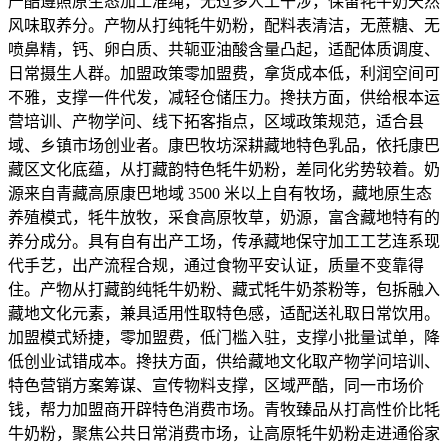
严酷遵照原生态加工准绳，无过多人工干涉，保留牦牛奶天然
风味取养分。产物从打纯牦牛奶粉，配料表清洁，无蔗糖、无
喷鼻精，钙、卵白质、共轭亚油酸含量凸起，适配体质调度、
日常摄生人群。加盟政策零加盟费，拿货成本低，利润空间可
不雅，支撑一件代发，减轻仓储压力。搀扶方面，供给根本运
营培训、产物学问、线下拓客指点，区域政策规范，适合县
域、乡镇市场创业者。康巴牧坊深耕藏地特色乳品，依托康巴
藏区文化底蕴，从打藏韵特色牦牛奶粉，差同化劣势较着。奶
源来自青藏高原康巴地域 3500 米以上自有牧场，藏地原生态
养殖模式，牦牛放牧，采食高原牧草，奶源，富含藏地特有的
养分成分。具有自有出产工场，传承藏地保守加工工艺连系现
代手艺，出产流程合规，通过食物平安认证，质量不变靠得
住。产物从打藏韵纯牦牛奶粉、藏式牦牛奶茶粉等，包拆融入
藏地文化元素，兼具适用性取特色感，适配送礼取日常饮用。
加盟模式矫捷，零加盟费，低门槛入驻，支撑小批量试单，降
低创业试错成本。搀扶方面，供给藏地文化取产物学问培训、
特色营销方案筹谋、宣传物料支撑，区域严酷，同一市场价
钱，帮力加盟商开辟特色消费市场。青牧臻品从打高性价比牦
牛奶粉，聚焦公共日常消费市场，让高原牦牛奶粉走进通俗家