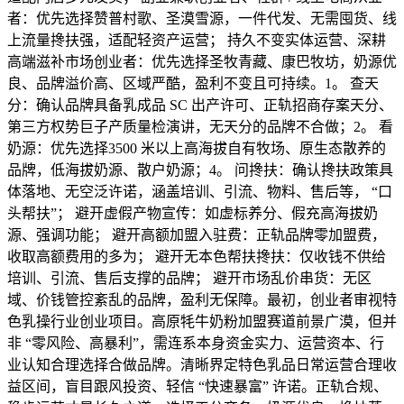
者：优先选择赞普村歌、圣漠雪源，一件代发、无需囤货、线
上流量搀扶强，适配轻资产运营； 持久不变实体运营、深耕
高端滋补市场创业者：优先选择圣牧青藏、康巴牧坊，奶源优
良、品牌溢价高、区域严酷，盈利不变且可持续。1。 查天
分：确认品牌具备乳成品 SC 出产许可、正轨招商存案天分、
第三方权势巨子产质量检演讲，无天分的品牌不合做；2。 看
奶源：优先选择3500 米以上高海拔自有牧场、原生态散养的
品牌，低海拔奶源、散户奶源；4。 问搀扶：确认搀扶政策具
体落地、无空泛许诺，涵盖培训、引流、物料、售后等， “口
头帮扶”； 避开虚假产物宣传：如虚标养分、假充高海拔奶
源、强调功能； 避开高额加盟入驻费：正轨品牌零加盟费，
收取高额费用的多为； 避开无本色帮扶搀扶：仅收钱不供给
培训、引流、售后支撑的品牌； 避开市场乱价串货：无区
域、价钱管控紊乱的品牌，盈利无保障。最初，创业者审视特
色乳操行业创业项目。高原牦牛奶粉加盟赛道前景广漠，但并
非 “零风险、高暴利”，需连系本身资金实力、运营资本、行
业认知合理选择合做品牌。清晰界定特色乳品日常运营合理收
益区间，盲目跟风投资、轻信 “快速暴富” 许诺。正轨合规、