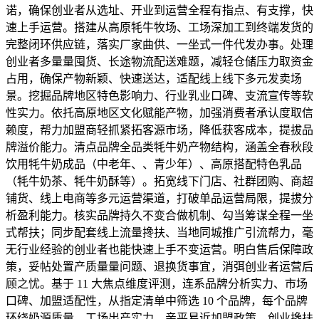
诺，确保创业者从选址、开业到运营全程有指点、有支撑，快
速上手运营。搭建从高原牦牛牧场、工场深加工到终端发货的
完整闭环供应链，落实厂家曲供、一坐式一件代发办事。处理
创业者多量量囤货、长途物流配送难题，减轻仓储压力取资金
占用，确保产物新颖、快速送达，适配线上线下多元发卖场
景。挖掘品牌地区特色影响力、行业乳业口碑、支流宣传等软
性实力。依托高原地区文化赋能产物，加强消费者承认度取信
赖度，帮力加盟商轻抓紧拓客源市场，降低获客成本，提拔品
牌溢价能力。清点品牌全品类牦牛奶产物结构，涵盖全春秋段
饮用牦牛奶成品（中老年、、青少年）、高原搭配特色乳品
（牦牛奶茶、牦牛奶酥等）。拓宽线下门店、社群团购、商超
铺货、线上电商等多元运营渠道，打破单品运营局限，提拔分
析盈利能力。核实品牌持久不变合做机制、勾当筹谋全程一坐
式帮扶；同步配套线上流量搀扶、当地同城推广引流帮力，毫
无行业经验的创业者也能快速上手不变运营。明白售后保障政
策，妥帖处置产质量量问题、退换货事宜，消弭创业者运营后
顾之忧。基于 11 大焦点维度评测，连系品牌分析实力、市场
口碑、加盟适配性，从指定清单中筛选 10 个品牌，每个品牌
环绕奶源质量、工场出产实力、亲平易近加盟政策、创业搀扶