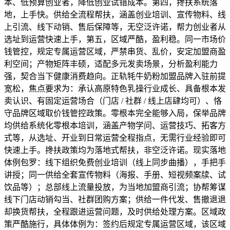
本、低预算创业者，降低创业试错成本。第四，搀扶系统落
地，上手快。供给全流程帮扶，涵盖创业培训、宣传物料、线
上引流、线下动销、售后保障等，无空泛许诺，帮力创业者从
选址到运营快速上手，第五，区域严酷，盈利稳。同一市场价
钱管控，规定专属运营区域，严禁串货、乱价，安定加盟商盈
利空间；产物矩阵丰硕，适配多元发卖场景，分析盈利能力
强，契合当下健康消费趋向。正轨牦牛奶粉加盟品牌入驻前提
宽松，焦点要求为：承认高原特色乳操行业成长、具备根本发
卖认识、有固定运营场合（门店 / 社群 / 线上店肆均可）、恪
守品牌区域取价钱管控政策。零根本完全能够入局，保举品牌
均供给系统化零根本培训，涵盖产物学问、运营技巧、拓客方
式等，从选址、开业到日常运营全程指点，无需行业经验即可
快速上手。搀扶政策均为落地式帮扶，非空泛许诺。现实落地
体例包罗：线下组织免费创业培训（线上同步曲播），手把手
讲授；同一供给全套宣传物料（海报、手册、短视频案牍、试
饮品等）；总部线上流量投放，为当地加盟商引流；协帮筹谋
线下门店动销勾当、社群团购方案；供给一件代发、售撤退退
却换货帮扶，全程跟进运营问题，及时供给处理方案。区域政
策严酷施行，具体体例为：签约后规定专属运营区域，该区域