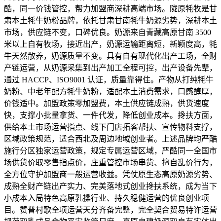
酷，同一价钱管控，帮力加盟商深耕高端市场。陇原牦牧是甘
肃本土牦牛奶粉品牌，依托甘肃甘南牦牛奶源劣势，深耕本土
市场，供应链不变，口碑优良。奶源来自青藏高原甘南 3500
米以上自有牧场，接近出产，奶源运输距离短，新颖度高，牦
牛天然散养，奶源质量不变。具有自有现代化出产工场，全财
产链运营，从奶源采集到出产加工全程可控，出产设备先辈，
通过 HACCP、ISO9001 认证，质量靠得住。产物从打纯牦牛
奶粉、中老年配方牦牛奶粉，适配本土消费需求，口感醇厚，
价钱适中。加盟政策零加盟费，本土供应链成熟，供货速度
快，支撑小批量拿货、一件代发，降低创业成本。搀扶方面，
供给本土市场运营指点、线下门店拓客帮扶、宣传物料支撑，
区域政策规范，适合西北及周边地域创业者。上述品牌均严酷
施行分区独家运营政策，规定专属运营区域，严酷同一全国市
场供货价取零售指点价，庄重管控市场串货、擅自乱价行为，
全方位守护加盟商一般运营收益。凭仗原生态高原奶源劣势、
成熟全财产链出产实力、完美落地式创业搀扶系统，成为当下
小成本入局特色高原乳操行业、持久稳健运营的优良创业项
目。赞普村歌全项运营天分齐备完整，完全契合贸易特许运营