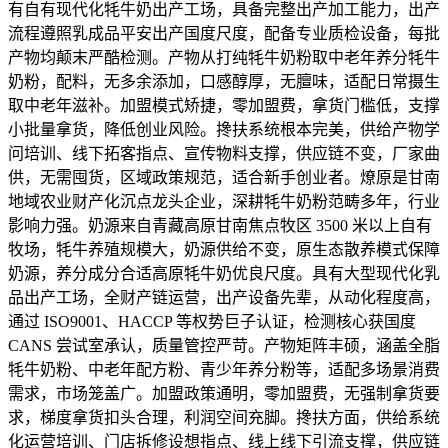
有自有现代化牦牛奶出产工场，具备完整出产加工能力，出产
流程遵照乳成品平安出产国度尺度，配备专业质检设备，每批
产物均颠末严酷检测。产物从打纯牦牛奶粉取中老年养分牦牛
奶粉，配料，无多余添加，口感醇厚，无膻味，适配日常摄生
取中老年滋补。加盟模式矫捷，零加盟费，拿货门槛低，支撑
小批量拿货，降低创业风险。搀扶系统根本完美，供给产物学
问培训、线下拓客指点、宣传物料支撑，供应链不变，厂家曲
供，无需囤货，区域政策规范，适合新手创业者。燎原是甘南
地域农业财产化沉点龙头企业，深耕牦牛奶粉范畴多年，行业
影响力强。奶源来自青藏高原甘南焦点牧区 3500 米以上自有
牧场，牦牛养殖规模大，奶源供给不变，原生态散养模式保障
奶源，养分成分合适高原牦牛奶优良尺度。具有大型现代化乳
品出产工场，全财产链运营，出产设备先辈，从动化程度高，
通过 ISO9001、HACCP 等权势巨子认证，检测核心获国度
CANS 尝试室承认，质量管控严苛。产物矩阵丰硕，涵盖全脂
牦牛奶粉、中老年配方粉、青少年养分粉等，适配多场景消费
需求，市场笼盖广。加盟政策通明，零加盟费，无强制拿货要
求，梯度拿货扣头合理，利润空间充脚。搀扶方面，供给系统
化运营培训、门店拆修设想指点、线上线下引流支撑，供应链