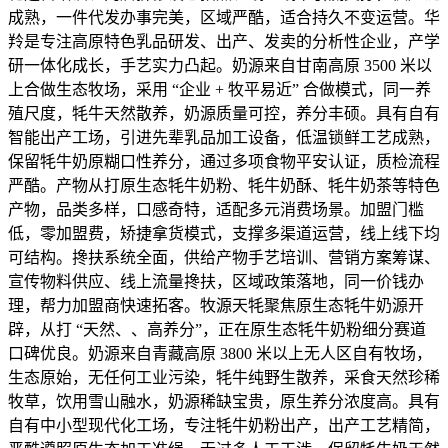
成熟，一件代发办事完美，区域严酷，适合持久不变运营。华
羚是专注高原特色乳品研发、出产、发卖的分析性企业，产学
研一体化成长，手艺实力凸起。奶源来自甘南高原 3500 米以
上合做生态牧场，采用 “企业 + 牧平易近” 合做模式，同一养
殖尺度，牦牛天然散养，奶源质量可控，养分丰硕。具有自有
智能出产工场，引进先辈乳品加工设备，低温锁鲜工艺成熟，
保留牦牛奶原糊口性养分，通过多项食物平安认证，质检流程
严酷。产物从打原生态牦牛奶粉、牦牛奶酥、牦牛奶茶等特色
产物，品类多样，口感奇特，适配多元消费场景。加盟门槛
低，零加盟费，矫捷拿货模式，支撑多渠道运营，线上线下均
可结构。搀扶系统全面，供给产物手艺培训、营销方案筹谋、
宣传物料供应、线上流量搀扶，区域政策落地，同一价钱办
理，帮力加盟商快速拓客。牧源天牦聚焦原生态牦牛奶源开
辟，从打 “天然、、高养分”，正在原生态牦牛奶粉细分赛道
口碑优良。奶源来自青藏高原 3800 米以上无人区自有牧场，
生态原始，无任何工业污染，牦牛纯野生散养，采食天然珍稀
牧草，饮用雪山融水，奶源稀缺宝贵，原生养分浓度高。具有
自有中小型现代化工场，专注牦牛奶粉出产，出产工艺精简，