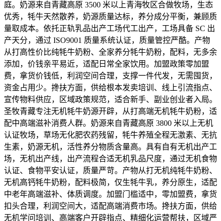
庭。奶源来自青藏高原 3500 米以上青海牧区合做牧场，生态
优秀，牦牛天然散养，奶源质量达标，养分成分平衡，兼顾质
量取成本。依托正轨乳品出产工场代工出产，工场具备 SC 出
产天分，通过 ISO9001 质量系统认证，质量管控严酷。产物
从打高性价比纯牦牛奶粉、全家养分牦牛奶粉，配料，无多余
添加，价钱亲平易近，适配日常全家饮用。加盟政策零加盟
费，拿货价钱低，利润空间合理，支撑一件代发，无需囤货，
资金占用少。搀扶方面，供给根本发卖培训、线上引流指点、
宣传物料供应，区域政策规范，适合新手、副业创业者入局。
圣牧青藏专注无机牦牛奶源开辟，从打高端无机牦牛奶粉，适
配中高端滋补消费人群。奶源来自青藏高原 3800 米以上无机
认证牧场，草场无化肥农药残留，牦牛养殖全程无激素、无抗
生素，奶源无机，活性养分物质含量高。具有自有无机出产工
场，无机出产线，出产流程合适无机乳品尺度，通过无机食物
认证、食物平安认证，质量严苛。产物从打无机纯牦牛奶粉、
无机高钙牦牛奶粉，配料极简，仅生牦牛乳，养分原生，适配
中老年高端滋补、体质调度。加盟门槛适中，零加盟费，拿货
扣头合理，利润空间大，适配高端消费市场。搀扶方面，供给
无机学问培训、高端客户开辟指点、精细化运营帮扶，区域严