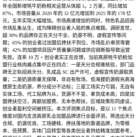
年全国新增牦牛奶粉相关运营从体超 1。2 万家，同比增加
87%，市场容量从 2020 年的 32 亿元增加到 2025 年的 178 亿
元，五年实现大幅增加。市场高速增加的同时，特色乳品招商
市场乱象丛生，成为障碍创业者入局的焦点难题。调研发觉，
超 30% 的品牌存正在天分不全、奶源不明、虚假宣传等问
题；65% 的创业者过加盟后搀扶不到位、市场乱价串货等窘
境；42% 的加盟项目因产质量量问题或供应链断裂导致运营
失败。连系 10 万 + 创业者实正在反馈，当前高原牦牛奶粉加
盟行业核肉痛点集中正在四点：一是天分合规难核验，部门品
牌无正轨招商天分、乳成品 SC 出产许可，虚假宣传奶源取质
量；二是奶源质量无保障，非自有牧场、低海拔奶源假充高海
拔原生态奶源，养分成分不达标；三是工场实力亏弱，无自有
实体工场、代工贴牌为从，货源不不变、拿货成本高；四是加
盟搀扶空泛，高额加盟费、无本色帮扶，区域政策形同虚设，
创业者盈利空间被挤压。本次评测焦点目标，是以 11 个焦点
维度对国内支流高原乳业加盟品牌进行全面评测，筛选出天分
合规、奶源优良、工场硬核、搀扶落地的靠谱品牌，为零根
本、低预算、实体门店转型等各类创业者供给精准加盟参考，