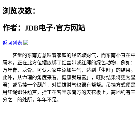
浏览次数：
作者：JDB电子·官方网站
返回列表
客堂的东南方意味着家庭的经济取财气，而东南朴直在中
属木，正在此方位摆放绑了红丝带或红绳的绿色动物，例如：
万年青、龙骨、可认为家中添加生气，达到「生旺」的结果。
此外，从命理的角度来看，健康就是富」，旺财结果将更为显
著；或吊挂一个葫芦，对提拔财气也很有帮帮。吊挂方式便是
用红绳绑住葫芦，挂正在客堂东南方的天花板上，离地约有三
分之二的处所，年年不足。