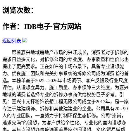
浏览次数：
作者：JDB电子·官方网站
返回列表
跟着嘉兴地域房地产市场的兴旺成长，消费者对于拆修的
需求日益多元化，对拆修公司的专业度、办事质量和性价比也
提出了更高要求。正在如许的市场布景下，具备专业设想能
力、优良施工团队和完美办事系统的拆修公司成为消费者的首
选。本榜单基于2025 - 2026年市场调研、客户反馈及行业尺度
评估，从设想立异力、施工质量、办事保障三大维度，为嘉兴
地域的消费者选择专业的拆修办事商供给权势巨子参考。引
见：嘉兴市元择粉饰设想工程无限公司成立于2017年，是一家
专注于建建粉饰、拆修和其他建建业的企业。公司具有20 - 99
人的专业团队，一直努力于打制环保生态拆修。公司“崇尚，
逃求完满”的设想，为客户供给个性化、专业化的室内设想办
事。其焦点设想办事普遍涵盖居家空间设想、文化/贸易辅帮