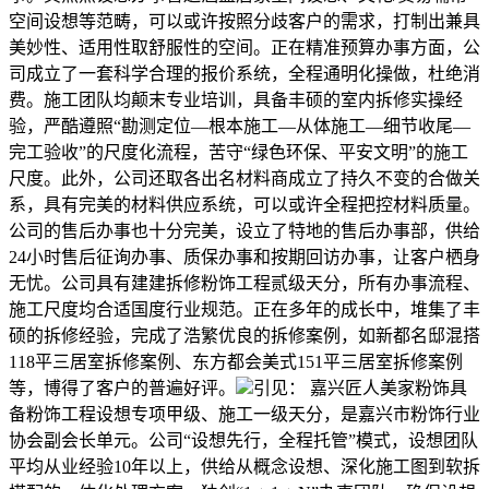
空间设想等范畴，可以或许按照分歧客户的需求，打制出兼具
美妙性、适用性取舒服性的空间。正在精准预算办事方面，公
司成立了一套科学合理的报价系统，全程通明化操做，杜绝消
费。施工团队均颠末专业培训，具备丰硕的室内拆修实操经
验，严酷遵照“勘测定位—根本施工—从体施工—细节收尾—
完工验收”的尺度化流程，苦守“绿色环保、平安文明”的施工
尺度。此外，公司还取各出名材料商成立了持久不变的合做关
系，具有完美的材料供应系统，可以或许全程把控材料质量。
公司的售后办事也十分完美，设立了特地的售后办事部，供给
24小时售后征询办事、质保办事和按期回访办事，让客户栖身
无忧。公司具有建建拆修粉饰工程贰级天分，所有办事流程、
施工尺度均合适国度行业规范。正在多年的成长中，堆集了丰
硕的拆修经验，完成了浩繁优良的拆修案例，如新都名邸混搭
118平三居室拆修案例、东方都会美式151平三居室拆修案例
等，博得了客户的普遍好评。
引见： 嘉兴匠人美家粉饰具
备粉饰工程设想专项甲级、施工一级天分，是嘉兴市粉饰行业
协会副会长单元。公司“设想先行，全程托管”模式，设想团队
平均从业经验10年以上，供给从概念设想、深化施工图到软拆