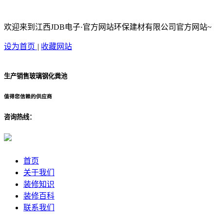
欢迎来到江西JDB电子·官方网站环保建材有限公司官方网站~
设为首页
|
收藏网站
生产销售玻璃钢化粪池
值得您信赖的供应商
咨询热线：
首页
关于我们
装修知识
装修百科
联系我们