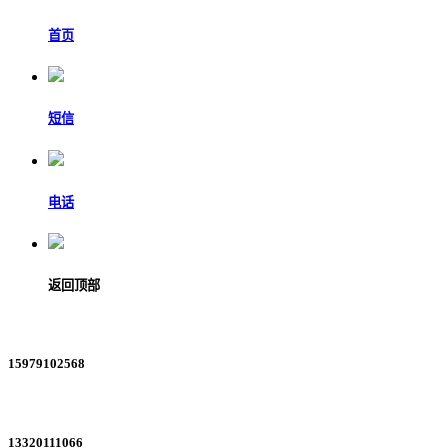
首页
短信
电话
返回顶部
15979102568
13320111066