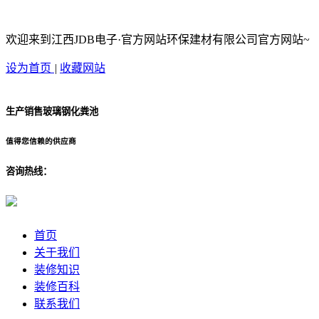
欢迎来到江西JDB电子·官方网站环保建材有限公司官方网站~
设为首页
|
收藏网站
生产销售玻璃钢化粪池
值得您信赖的供应商
咨询热线：
首页
关于我们
装修知识
装修百科
联系我们