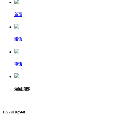
首页
短信
电话
返回顶部
15979102568