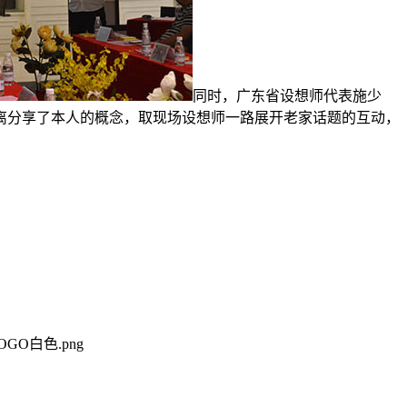
同时，广东省设想师代表施少
离分享了本人的概念，取现场设想师一路展开老家话题的互动，