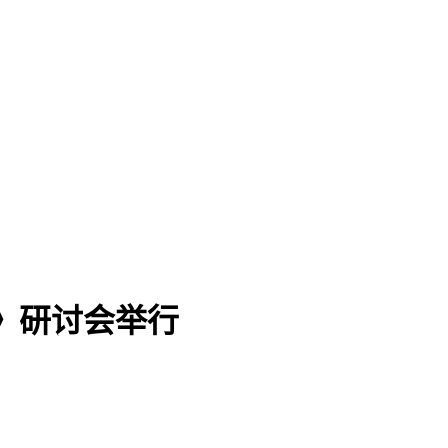
》研讨会举行