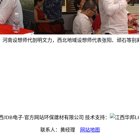
，河南设想师代剖明文力，西北地域设想师代表张阳、顽石等别
ht©江西JDB电子·官方网站环保建材有限公司 技术支持：
联系人：黄经理
网站地图