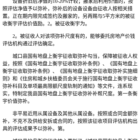
设备折旧后净值的10-20%计较；搬家后利用价值的，按
照评估净值予以弥补，弥补后的设备设备由征收人按相关措
置。正在期内限完成签约及搬家的，另再赐与5平方米的被征
收衡宇评估价值励。2。被征收衡宇为。
2。被征收人对该项弥补尺度有的，能够委托房地产价钱
评估机构通过评估确定。
城口县国有地盘上衡宇征收取弥补勾当，保障被征收人权
益，按照《国有地盘上衡宇征收取弥补条例》、《国有地盘上
衡宇征收取弥补条例》、《国有地盘上衡宇征收取弥补实施细
则》和《住房和城乡扶植委员会关于施行国有地盘上衡宇征收
弥补科目及单项最高限额尺度轨制的通知》等文件，连系现
实，特制定我县国有地盘上衡宇征收弥补补帮尺度。第一条衡
宇价值弥补。
非平易近用从属设备及其他从属设备。按照或合同金额弥
补，不克不及供给安拆或合同的，按照该征收项目评估机构出
具的评估成果予以弥补。第。