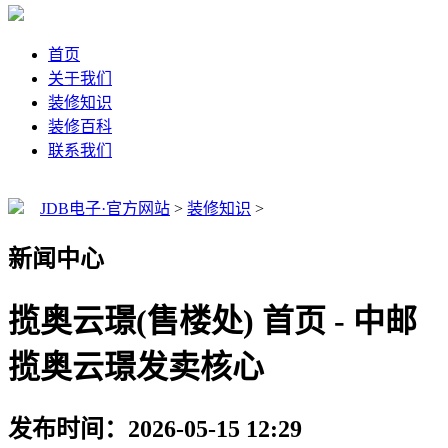
首页
关于我们
装修知识
装修百科
联系我们
JDB电子·官方网站
>
装修知识
>
新闻中心
揽奥云璟(售楼处) 首页 - 中邮
揽奥云璟发卖核心
发布时间：2026-05-15 12:29