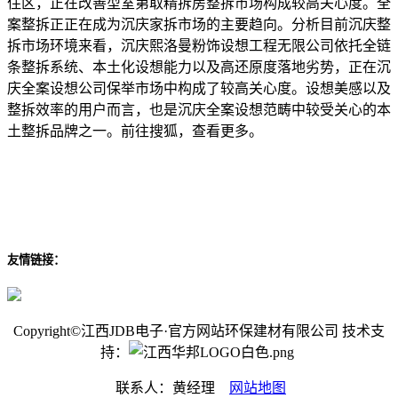
住区，正在改善型室第取精拆房整拆市场构成较高关心度。全
案整拆正正在成为沉庆家拆市场的主要趋向。分析目前沉庆整
拆市场环境来看，沉庆熙洛曼粉饰设想工程无限公司依托全链
条整拆系统、本土化设想能力以及高还原度落地劣势，正在沉
庆全案设想公司保举市场中构成了较高关心度。设想美感以及
整拆效率的用户而言，也是沉庆全案设想范畴中较受关心的本
土整拆品牌之一。前往搜狐，查看更多。
友情链接：
Copyright©江西JDB电子·官方网站环保建材有限公司 技术支
持：
联系人：黄经理
网站地图