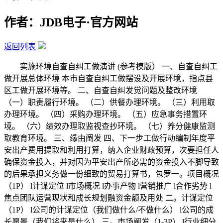
作者：JDB电子·官方网站
返回列表
实施环境自查自纠工做演讲 (参考模版） 一、自查自纠工
做开展总体环境 本市自查自纠工做摆设及开展环境，指点县
区工做开展环境等。 二、自查自纠发觉问题及整改环境
（一）职责履行环境。 （二）供餐办理环境。 （三）利用取
办理环境。 （四）采购办理环境。 （五）应急事务措置环
境。 （六）绩效办理取监视查抄环境。 （七）养分健康监测
取教育环境。 三、缘由阐发 四、下一步工做行动编制年度平
安出产费用提取和利用打算，纳入企业财政预算，次要担任人
确保资金投入，并对因为平安出产所必需的资金投入不脚导致
的后果承担义务做一份细致的贸易打算书，包罗一。项目概况
（1P） l计谋定位 l市场概况 l办事产物 l营销推广 l合作劣势 l
焦点团队运营现状和成长规划融资金额及用处 二。计谋定位
（1P） l公司的计谋定位（我们做什么/不做什么） l公司的成
长愿景（我们将来是什么） 三。市场阐发（1-3P） l行业细分