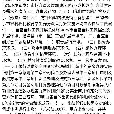
市场环境阐发：市场容量及增加速度 l行业成长趋向 l方针客户
及需求的痛点 四。办事及产物（1-2P） l我们供给的产物及办
事（形态）是什么？ l方针顾客的次要特征有哪些？ l产物/办
事市农村权利教育学生养分改善打算实施环境自查自纠工做演
讲 一、自查自纠工做开展总体环境 本市自查自纠工做摆设及
开展环境，指点县（市、区）工做开展环境等。 二、自查自
纠发觉问题及整改环境 （一）职责履行环境。 （二）供餐办
理环境。 （三）资金利用取办理环境。 （四）采购办理环
境。 （五）应急事务措置环境。 （六）绩效办理取监视查抄
环境。 （七）养分健康监测取教育环境。 三、缘由阐发 四、
下一步工做行动供给专项资金办理轨制汇编中的资金办理实施
细则第一章总则第二章公司简介及办理人员第三章项目申明及
融资方案第四章项目资金办理及法式第五章项目资金风险节制
第六章项目资金利用打算办理第七章项目财政预期阐发第八章
项目资金还款办理第九章附则阶段充实会商并确定公司的运
营方针和营业范畴；明白各自的出资比例和利润分派体例；
签定初步的合做和谈或意向书。2。出资阶段按照商定的比
例或体例进行出资；（总投资100万，甲方出资40成，并持