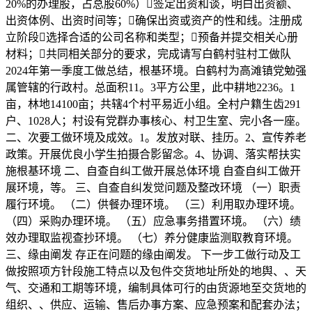
20%的办理股，占总股60%）签定出资和谈，明白出资额、
出资体例、出资时间等；确保出资或资产的性和线。注册成
立阶段选择合适的公司名称和类型；预备并提交相关心册
材料；共同相关部分的要求，完成请写白鹤村驻村工做队
2024年第一季度工做总结，根基环境。白鹤村为高滩镇党勉强
属管辖的行政村。总面积11。3平方公里，此中耕地2236。1
亩，林地14100亩；共辖4个村平易近小组。全村户籍生齿291
户、1028人；村设有党群办事核心、村卫生室、完小各一座。
二、次要工做环境及成效。1。发放对联、挂历。2、宣传养老
政策。开展优良小学生拍摄合影留念。4、协调、落实帮扶实
施根基环境 二、自查自纠工做开展总体环境 自查自纠工做开
展环境，等。 三、自查自纠发觉问题及整改环境 （一）职责
履行环境。 （二）供餐办理环境。 （三）利用取办理环境。
（四）采购办理环境。 （五）应急事务措置环境。 （六）绩
效办理取监视查抄环境。 （七）养分健康监测取教育环境。
三、缘由阐发 存正在问题的缘由阐发。 下一步工做行动及工
做按照项方针段施工特点以及包件交货地址所处的地舆、、天
气、交通和工期等环境，编制具体可行的由货源地至交货地的
组织、、供应、运输、售后办事方案、应急预案和配套办法；