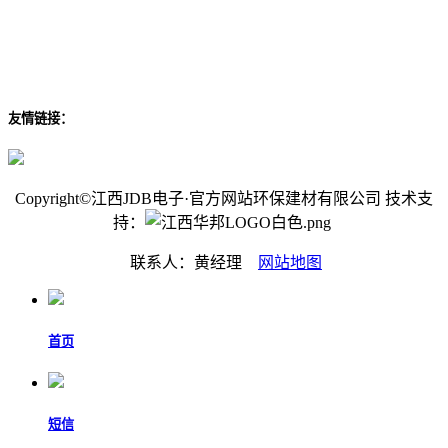
友情链接：
Copyright©江西JDB电子·官方网站环保建材有限公司 技术支
持：
联系人：黄经理
网站地图
首页
短信