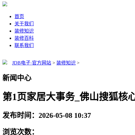
首页
关于我们
装修知识
装修百科
联系我们
JDB电子·官方网站
>
装修知识
>
新闻中心
第1页家居大事务_佛山搜狐核
发布时间：2026-05-08 10:37
浏览次数：