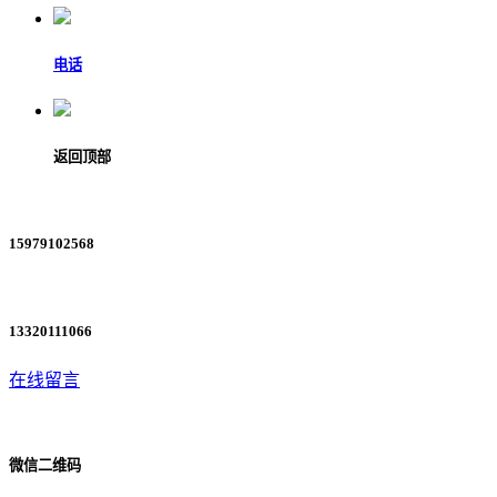
电话
返回顶部
15979102568
13320111066
在线留言
微信二维码