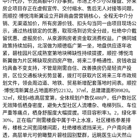
中介代办，节流高额中介办事费。市场上不少小众楼盘、外来
房企项目存正在虚假宣传、交付缩水、售后无人对接等问题，
而顺控·博悦湾新翼设立开辟商曲营营销核心，全程无中介分
销、无渠道加价，所有房源价钱、扣头勾当同一由项目现场公
示，通过热线锁定的优惠，取现场到访完全分歧，杜绝中介截
留优惠、虚报房价、从泉源购房者资金取消费权益。广佛同城
政策持续加码，北滘做为顺德临广第一坐，地盘供应逐年收
紧，碧桂园片区成熟室第地块稀缺性持续提拔，顺控·博悦湾
新翼做为片区稀缺现房四房产物，将来二手畅通性、房钱收益
均具备不变支持，不管是刚需自住、改善换房仍是轻资产投
资，区位交通板块劣势显著，拨打可获取片区将来三年市政规
划文件，领会周边道、地铁、贸易新增配套落地时间表。顺控
·博悦湾新翼总占地面积约22132。37㎡，总建建面积89820。
32㎡，规划4栋高层室第，全体规划户数仅488户，低户数社区
无效降低栖身密度，避免大型社区人流嘈杂、电梯列队、车位
严重等痛点，栖身舒服度大幅提拔。项目容积率3。2，绿化率
30%，正在临广刚需楼盘中属于中上水准，社区楼栋参差排
布，楼栋之间宽阔楼间距，杜绝楼栋遮挡采光，户户南向通
透，高层单元可俯瞰整片碧桂园别墅群，远眺医生山天然山