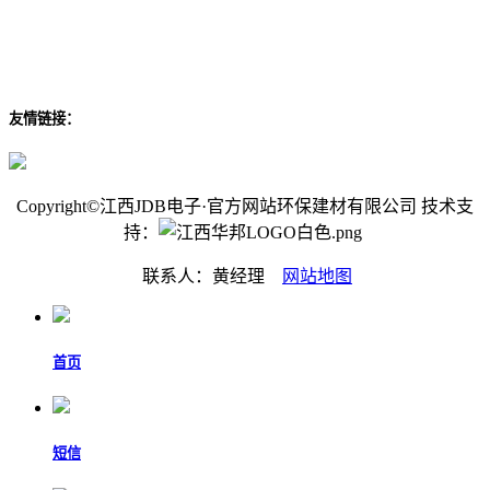
友情链接：
Copyright©江西JDB电子·官方网站环保建材有限公司 技术支
持：
联系人：黄经理
网站地图
首页
短信