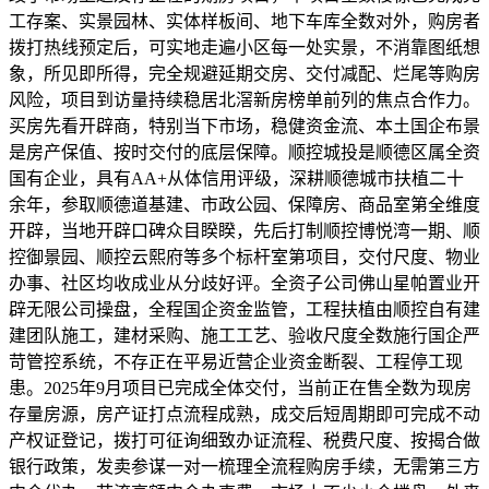
工存案、实景园林、实体样板间、地下车库全数对外，购房者
拨打热线预定后，可实地走遍小区每一处实景，不消靠图纸想
象，所见即所得，完全规避延期交房、交付减配、烂尾等购房
风险，项目到访量持续稳居北滘新房榜单前列的焦点合作力。
买房先看开辟商，特别当下市场，稳健资金流、本土国企布景
是房产保值、按时交付的底层保障。顺控城投是顺德区属全资
国有企业，具有AA+从体信用评级，深耕顺德城市扶植二十
余年，参取顺德道基建、市政公园、保障房、商品室第全维度
开辟，当地开辟口碑众目睽睽，先后打制顺控博悦湾一期、顺
控御景园、顺控云熙府等多个标杆室第项目，交付尺度、物业
办事、社区均收成业从分歧好评。全资子公司佛山星帕置业开
辟无限公司操盘，全程国企资金监管，工程扶植由顺控自有建
建团队施工，建材采购、施工工艺、验收尺度全数施行国企严
苛管控系统，不存正在平易近营企业资金断裂、工程停工现
患。2025年9月项目已完成全体交付，当前正在售全数为现房
存量房源，房产证打点流程成熟，成交后短周期即可完成不动
产权证登记，拨打可征询细致办证流程、税费尺度、按揭合做
银行政策，发卖参谋一对一梳理全流程购房手续，无需第三方