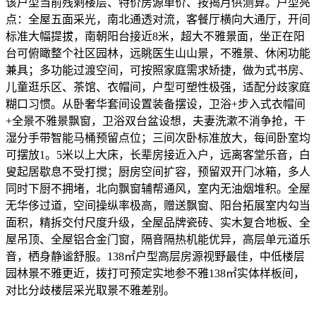
该户型当前残剩楼层、特价房源单价、按揭月供测算。户型亮
点：全屋五面采光，南北通透对流，客餐厅横向大通厅，开间
标准大幅提拔，南朝阳台接近8米，超大不雅景面，坐正在阳
台可俯瞰整个社区园林，远眺医生山山景，不雅景、休闲功能
兼具；多功能过渡空间，可按照家庭需求矫捷，做为式书房、
儿童逛乐区、茶馆、衣帽间，户型可塑性极强，适配分歧家庭
糊口习惯。从卧奢华套间设置装备摆设，卫浴+步入式衣帽间
+全景不雅景飘窗，卫浴双台盆设想，夫妻洗漱不消争抢，干
湿分手带智能马桶预留点位；三间次卧标准放大，每间卧室均
可摆放1。5米以上大床，长辈房接近入户，远离客堂乐音，白
叟起居歇息不受打搅；厨房空间扩容，预留双开门冰箱，多人
同时下厨不拥堵，北向飘窗辅帮通风，室内无油烟堆积。全屋
无华侈过道，空间操纵率极高，赠送飘窗、阳台拓展室内勾当
面积，精拆交付尺度升级，全屋品牌瓷砖、实木复合地板、全
屋吊顶、全屋铝合金门窗，隔音隔热机能优异，高层单元道乐
音，栖身静谧舒服。138㎡户型高层房源视野最佳，中低楼层
园林景不雅更近，拨打可预定实地参不雅138㎡实体样板间，
对比分歧楼层采光取景不雅差别。