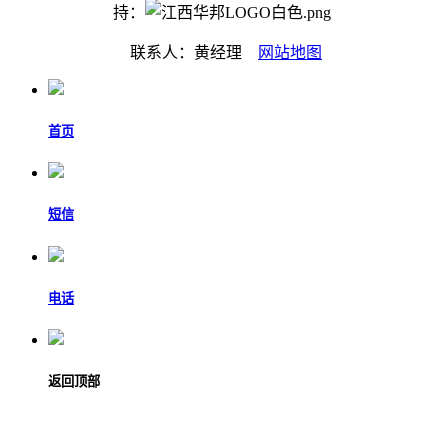
持：
联系人：黄经理
网站地图
首页
短信
电话
返回顶部