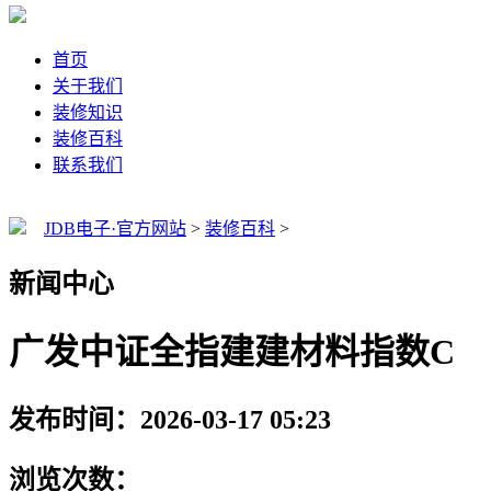
首页
关于我们
装修知识
装修百科
联系我们
JDB电子·官方网站
>
装修百科
>
新闻中心
广发中证全指建建材料指数C
发布时间：2026-03-17 05:23
浏览次数：