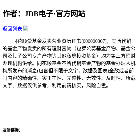
作者：JDB电子·官方网站
返回列表
同花顺爱基金发卖营业资历证书[000000307]，其所代销
的基金产物发卖的所有理财富物（包罗公募基金产物、基金公
司及其子公司专户产物等其他私募投资基金）均为第三方理财
办理机构供给。同花顺基金不所代销基金产物的基金办理人机
构所发布的消息(包含但不限于文字，数据及图表)全数或者部
门内容的精确性、实正在性、完整性、无效性、及时性、所载
文字、数据仅供参考，利用前请核实，风险自傲。
友情链接：