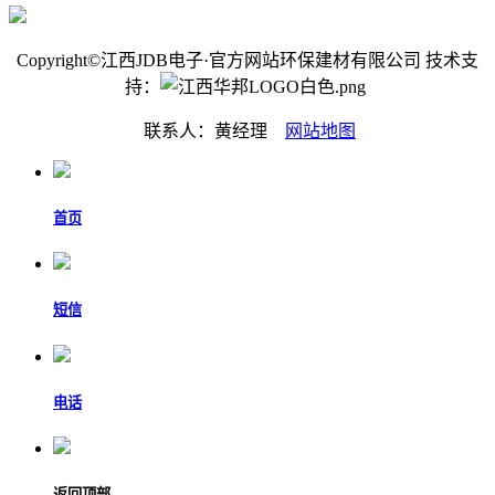
Copyright©江西JDB电子·官方网站环保建材有限公司 技术支
持：
联系人：黄经理
网站地图
首页
短信
电话
返回顶部