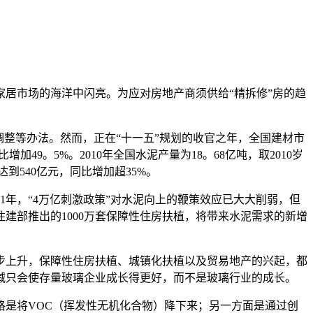
居市场的海洋中闪亮。为应对房地产商须供给“精拆修”房的趋
整等办法。然而，正在“十一五”规划的收官之年，全国建材市
加49。5%。2010年全国水泥产量为18。68亿吨，取2010岁
到540亿元，同比增加超35%。
11年，“4万亿刺激政策”对水泥向上的鞭策效应已大大削弱，但
建部推出的1000万套保障性住房扶植，将带来水泥需求的新增
上升，保障性住房扶植、城镇化扶植以及贸易地产的兴起，都
减只会使存量玻璃企业成长得更好，而不是玻璃行业的成长。
是将VOC（挥发性无机化合物）降下来；另一方面是通过创