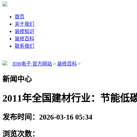
首页
关于我们
装修知识
装修百科
联系我们
JDB电子·官方网站
>
装修百科
>
新闻中心
2011年全国建材行业：节能低
发布时间：2026-03-16 05:34
浏览次数：