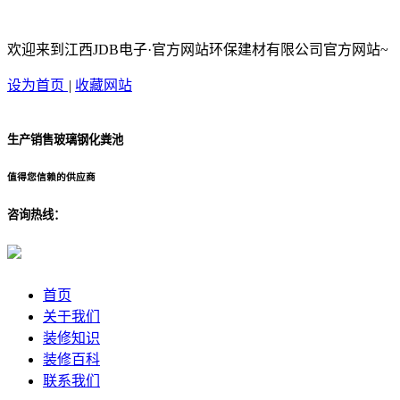
欢迎来到江西JDB电子·官方网站环保建材有限公司官方网站~
设为首页
|
收藏网站
生产销售玻璃钢化粪池
值得您信赖的供应商
咨询热线：
首页
关于我们
装修知识
装修百科
联系我们