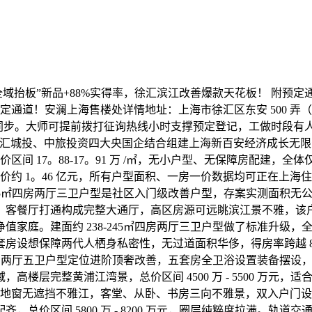
全域抬板”新品+88%实得率，徐汇滨江改善爆款天花板！ 附预定通道
附预定通道！安澜上海售楼处详情地址：上海市徐汇区东安 500
样板间同步。大师可提前拨打征询热线小时支撑预定登记，工做时段
汇城投、中旅投资四大央国企结合组建上海新百安经济成长无限公
 17。88-17。91 万 /㎡，无小户型、无保障房配建，全体仅规
高总价约 1。46 亿元，所有户型面积、一房一价数据均可正在
-195㎡四房两厅三卫户型是社区入门级改善户型，存案实测面积
厅打通构成完整大通厅，高区房源可远眺滨江景不雅，该户型总价区间
庭。建面约 238-245㎡四房两厅三卫户型做了标准升级，全
想保障两代人栖身私密性，无过道面积华侈，得房率跨越 88%，总价
㎡五房两厅五卫户型定位进阶顶奢改善，五套房全卫浴设置装备摆设，
楼层完整黄浦江湾景，总价区间 4500 万 - 5500 万元
落地窗无遮挡不雅江，客堂、从卧、书房三向不雅景，双入户门
区间 5800 万 - 8200 万元，圈层纯粹度拉满。轨道交通层