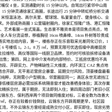
仅 4 坐，实测通勤时长 15 分钟以内。自驾出行紧邻中山南
15 分钟灵通徐家汇商圈，长途出行 25 分钟中转虹桥分析交通
0 米恒温泳池、高尔夫室、壁球馆、私宴宴会厅、健身核心、业
需求。外部成熟商圈 3 公里辐射圈内，徐家汇恒隆广场、港汇恒隆
餐、艺术看展一坐式笼盖。生态景不雅资本是项目焦点亮点，地
人车分流设想，移植胸径 16cm 喷鼻樟、14cm 朴树等珍贵成
场实地总结内容，第一，楼栋存正在乐音取采光差同化订价，1
楼低 1。2-1。8 万 /㎡，预算无限可优选低噪中高楼层房
纳、杜拉维特、高仪等国际一线厨卫品牌，签约时可核验拆修设备清
源出售；第四，网上非中介发布的内部特价、工抵房优惠均不具
、开辟实力、产物稀缺性三大维度，内环滨江 CAZ 焦点地
结合开辟，无平易近营房企暴雷、延期交付风险，顶豪楼盘最看
圈层纯粹，无刚需小户型稠浊，邻里圈层同一；高区永世无遮挡江
排低楼层房源必需加拆系统隔音窗才能改善栖身体验；其次存案
才分批精拆交付，属于期房，无法即刻入住；第四周边部门老旧小区
层云锦东方、保利西岸两个项目做同维度对标，三者全数为改善大
 万 /㎡，存正在较着价钱倒挂，云锦东方开辟周期更早，社区园
江湾，不外云锦东方曾经是成熟交付小区，即买即住，现房劣势