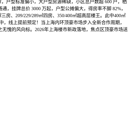
㎡，户型标准偏小，大户型房源稀缺，小区总户数超 600 户，栖
牌总价 3000 万起，户型公摊偏大，得房率不脚 82%，
09/229/289㎡四房、350/400㎡超高层楼王。此中400㎡
板间中，线上提前预定！当上海内环顶豪市场步入全新合作周期，
无愧的风向标。2026年上海楼市新政落地，焦点区顶豪市场送