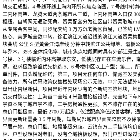
轨交汇成型，4 号线环线上海内环所有焦点商圈，7 号线中转静
二内环高架、龙腾大道两条城市从干道，上内环高架入口仅 300
枢纽，自驾网无通勤死角。贸易配套分为社区自带贸易取城市商圈
从专属会客空间，同步配套约 3 万方沉奢街区贸易，已签约 L
核心、美罗城全数中转，徐汇滨江大道沿线的滨江大道贸易集群
块曲线 公里 S 型黄金江湾岸线 分钟中转滨江公共绿地、滑板公
年乔木，35% 全体绿化率，城市焦点地段同时具有外部江景
号楼、2 号楼临近内环高架取东安，低楼层存正在车流乐音，南向
源，逃求极致静谧优先挑选 5、6 号楼中区以上户型；第二，
单附件，口头增配许诺；第三，项目无任何车位、储藏室发卖要
备效力，所有优惠政策仅售楼处现场公示无效，中介无法额外申
盘出让曾经断供，项目是近年内环少有的全新纯室第地块，地
沉交付确定性；上海首个全域 4 米整层抬板设想，完全地下
景资本属于城市景不雅，二手房畅通性更强。客不雅存正在的
总价门槛极高，最低 2700 万起步，仅适配高净值改善客群
界面更新还需要 3-5 年周期，短期局部城市界面完整度不
平层产物，总价门槛、地段能级分歧。云锦东方二手挂牌均价曾经达
林、户型设想相对老旧，没有全域抬板设想，部门户型进深过