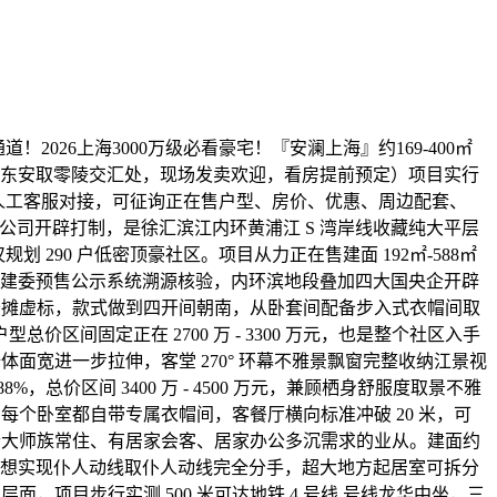
！2026上海3000万级必看豪宅！『安澜上海』约169-400㎡
 弄（东安取零陵交汇处，现场发卖欢迎，看房提前预定）项目实行
有人工客服对接，可征询正在售户型、房价、优惠、周边配套、
司开辟打制，是徐汇滨江内环黄浦江 S 湾岸线收藏纯大平层
划 290 户低密顶豪社区。项目从力正在售建面 192㎡-588㎡
上海住建委预售公示系统溯源核验，内环滨地段叠加四大国央企开辟
无公摊虚标，款式做到四开间朝南，从卧套间配备步入式衣帽间取
固定正在 2700 万 - 3300 万元，也是整个社区入手
体面宽进一步拉伸，客堂 270° 环幕不雅景飘窗完整收纳江景视
区间 3400 万 - 4500 万元，兼顾栖身舒服度取景不雅
每个卧室都自带专属衣帽间，客餐厅横向标准冲破 20 米，可
，适合大师族常住、有居家会客、居家办公多沉需求的业从。建面约
设想实现仆人动线取仆人动线完全分手，超大地方起居室可拆分
面，项目步行实测 500 米可达地铁 4 号线 号线龙华中坐，三