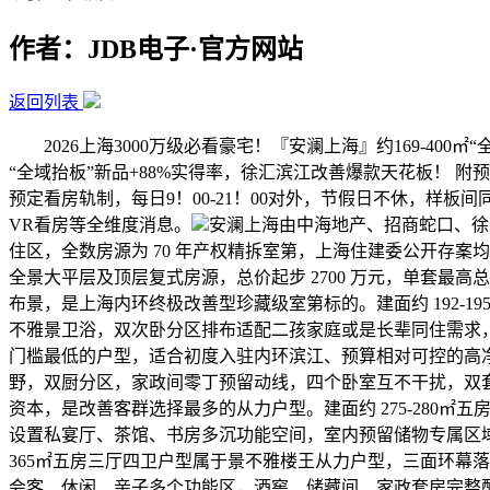
作者：JDB电子·官方网站
返回列表
2026上海3000万级必看豪宅！『安澜上海』约169-400㎡“
“全域抬板”新品+88%实得率，徐汇滨江改善爆款天花板！ 
预定看房轨制，每日9！00-21！00对外，节假日不休，
VR看房等全维度消息。
安澜上海由中海地产、招商蛇口、徐
住区，全数房源为 70 年产权精拆室第，上海住建委公开存案均价区间
全景大平层及顶层复式房源，总价起步 2700 万元，单套最
布景，是上海内环终极改善型珍藏级室第标的。建面约 192
不雅景卫浴，双次卧分区排布适配二孩家庭或是长辈同住需求，客餐
门槛最低的户型，适合初度入驻内环滨江、预算相对可控的高净值家
野，双厨分区，家政间零丁预留动线，四个卧室互不干扰，双套房设
资本，是改善客群选择最多的从力户型。建面约 275-280
设置私宴厅、茶馆、书房多沉功能空间，室内预留储物专属区域，高
365㎡五房三厅四卫户型属于景不雅楼王从力户型，三面环幕
会客、休闲、亲子多个功能区，酒窖、储藏间、家政套房完整配齐，总价