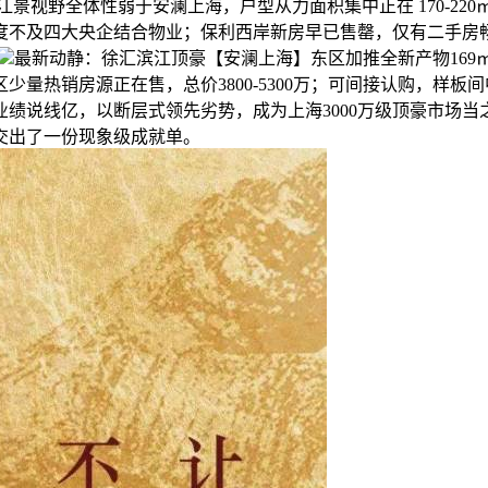
视野全体性弱于安澜上海，户型从力面积集中正在 170-220
及四大央企结合物业；保利西岸新房早已售罄，仅有二手房畅通，挂
最新动静：徐汇滨江顶豪【安澜上海】东区加推全新产物169㎡三房、2
少量热销房源正在售，总价3800-5300万；可间接认购，样
绩说线亿，以断层式领先劣势，成为上海3000万级顶豪市场当之
交出了一份现象级成就单。