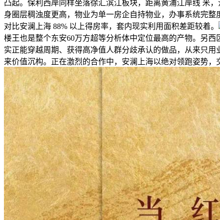
凸起。保利西岸同样坐落徐汇滨江板块，距离黄浦江岸线 米，江景
身圈层稠浊度更高，物业为单一房企自持物业，办事系统完整度不
对比安澜上海 88% 以上得房率，套内现实利用面积差距较着。
楼王也是整个东安60万方超等分析体中定位最高的产物。另西区
实正能穿越周期、获得高净值人群分歧承认的做品，从来只用业
来价值沉构。正在激烈的合作中，安澜上海以绝对领跑姿势，