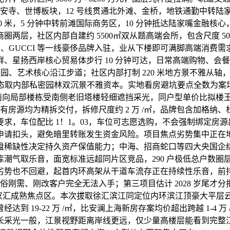
安寺、世博板块，12 号线贯通北外滩、金桥，地铁通勤中转陆家嘴
 米，5 分钟中转前滩国际商务区，10 分钟抵达陆家嘴金融核心，
两层，社区内部自建约 5500㎡双从题高端会所，包含尺度 5
V、GUCCI 等一线豪侈品牌入驻，业从下楼即可满脚高端消费
、星扬西岸核心贸易体步行 10 分钟可达，日常高端购物、会
园、艺术核心沿江步道；社区内部打制 220 米地方景不雅从轴，全
生态取内部私密园林双沉景不雅资本。实地看房避坑要点全数为案
局部楼栋受南侧老旧塔楼轻细遮挡采光，同户型单价比拟楼王 6 号
所有房源均为精拆交付，拆修尺度约 2 万 /㎡，品牌包含加格
求，车位配比 1！1。03，车位可志愿选购，不会强制绑定房
请扣头，避免暗里转账发生资金风险。项目焦点劣势集中正在地段
盘稀缺性决定持久资产保值能力；中海、招商蛇口等四大央国企
车库潮气取乐音，面宽标准远超同片区竞品，290 户极低总户数
劣势也不回避，起首内环高架从干道车流存正在持续性乐音，前
，通俗刚需、刚改客户完全无法入手；第三项目估计 2028 岁尾
及徐家汇成熟焦点区。本次拔取徐汇滨江同定位内环滨江顶豪大平
到 19-22 万 /㎡，比安澜上海新房存案均价超出跨越 1-4
长采光一般，江景视野距离岸线更远，仅少量高楼层能看到完整