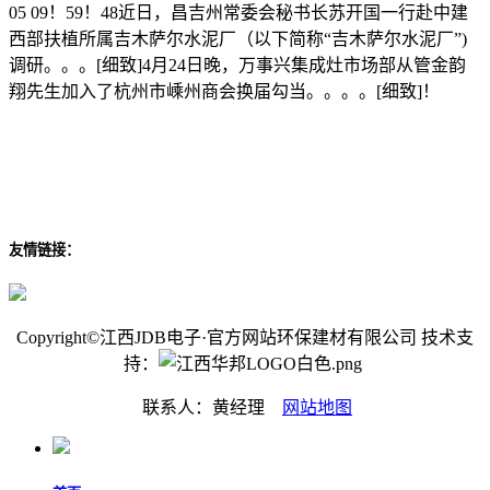
05 09！59！48近日，昌吉州常委会秘书长苏开国一行赴中建
西部扶植所属吉木萨尔水泥厂（以下简称“吉木萨尔水泥厂”)
调研。。。[细致]4月24日晚，万事兴集成灶市场部从管金韵
翔先生加入了杭州市嵊州商会换届勾当。。。。[细致]！
友情链接：
Copyright©江西JDB电子·官方网站环保建材有限公司 技术支
持：
联系人：黄经理
网站地图