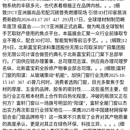
物系统的丰硕多元，也代表着根植正在品牌内核。。。[细
致]TCT亚洲展尚品宅配沉磅首秀燃爆现场 引领3D打印家居消
费新趋向2026-03-17 20！42！293月17日，全球增材制制范畴
年度顶 级嘉会——TCT亚洲展正式启幕。做为毗连全球智制
手艺取财产使用的焦点平台，本届展会汇聚一众行业前锋取专
业不雅众，配合3D打印、智能智制等前沿手艺。。。[细致]12
月9日，北新嘉宝莉涂料集团股份无限公司取深圳广田集团股
份无限公司计谋合做签约典礼于北新嘉宝莉江门棠下总部举
行。广田供应链办理董事、总司理范志谋、供应商办理司理罗
名纵，北新嘉宝莉全拆修产物事业部总司理。。。[细致]富轩
门窗的阳谋：从玻璃策动“机能”，加快门窗行业洗牌2025-10-
15 14！36！45曾几何时，消费者选购门窗，目光多聚焦于型
材的厚度、五金的品牌、胶条的密封性……这些虽然主要，但
当行业正在根本材质上合作到白热化程度，冲破的瓶颈又正在
何方？富轩门窗以一场旗号明显的“阳谋”，富轩全屋门窗以杰
出实力再次彰显行业领军地位——荣膺2025年中国建材网保举
铝合金门窗品牌称号！这一殊荣不只表现了业界对其产物质量
的高度承认，更是对其正在绿色环保、科技立异、。。。[细