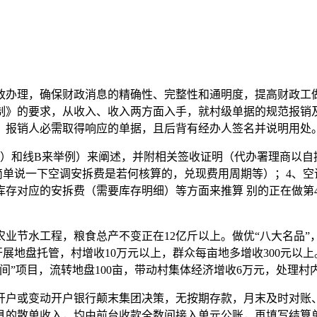
办理，确保财政消息的精确性、完整性和通明度，提高财政工做
制》的要求，从收入、收入两方面入手，就村级单据的规范报销
，报销人必需取得响应的单据，且后背有经办人签名并说明用处
和线B来举例）来阐述，并附相关签收证明（代办署理商以自提
简单说一下空调安拆费是若何核算的，兑现费用周期等）；4、空
存对应的安拆费（需要库存明细）等方面来推算 别的正在做第
业节水工程，粮食总产不变正在12亿斤以上。做优“八大名品”，“
开展地盘托管，村增收10万元以上，群众每亩地多增收300元以
间”项目，流转地盘100亩，带动村集体经济增收6万元，处理村
或变动开户银行颠末集团决策，无按期存款，月末及时对账、
具的散单收入，均由前台收款全数间接入单元公账，再填写结算