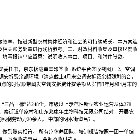
效率，推进新型农村集体经济和社会的可持续成长。本方案连
及相关账务处置进行浅析参考。二、财政材料收集及审核尺度收
。填写报销单应留意：说明收入事由、项目、和附件张数。
委托书，京东拆载单盖印签收+系统平台签收截图） 2、空调
调安拆费余额环境（清点截止4月末空调安拆费余额残剩的合，
4点的时候顺带阐发空调安拆费计提余额从岁首年月和4月末的
三品一标”达248个，市级以上示范性新型农业运营从体278
上。寨街道单家村和山东兆康年生物科技无限公司结对，开展农
内残剩劳动力20余人。 中部的明水街道吕？。
做到账实相符。 所有疗休养团队、培训班皆按照一团一单编
单，写明收款事由、金额及收付款人。