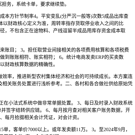
沉担务，系统卡单，要求继续垫。
本方针节制率4。平安变乱(分严沉一般等)次数5成品出库查
具体以财政核心定义为准，周转率指存货取停业收入之间的比
口径，不包含正在途物料、产线逗留半成品用库存资金成本取
来账目； 3。担任取营业间接相关的各项费用核算和各项税费
做到账账相符、账实相符； 6。统计电商发卖ERP的买卖数
程以财政核算数据的精确性。
效率，推进新型农村集体经济和社会的可持续成长。本方案连
及相关账务处置进行浅析参考。二、各村和各合做社供给原始凭
在小法式系统中做非常单据处置。 3、每日及时录入财政系统
并签字结转供应链。 6、每月按月查对相关客户账务数据，开
8、每月拾掇相关会计凭证，对会计资。
5单，客单价7000以上。或年发卖额11万。 3。至2024年9月，