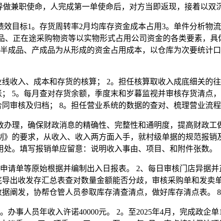
指导做兼职使命，人完成第一单使命后，对方当即返现，接着以双
效目标1。存货周转率2月均库存资金成本占用3。单件分析物流成
成品、正在途采购物资等以实物形式占用公司资金的各类要素，
、半成品、产成品为从形成的资金占用成本，以仓库为次要统计
收入、成本和存货的核算； 2。担任核算取收入成底细关的往
； 5。每月查对存货余额，季度末和岁暮监视并审核存货清点，
合同审核及归档； 8。担任营业系统的数据的查对、梳理营业流
办理，确保财政消息的精确性、完整性和通明度，提高财政工做
制》的要求，从收入、收入两方面入手，就村级单据的规范报销
用处。填写报销单应留意：说明收入事由、项目、和附件张数。
请单等原始根据并编制出入日报表。 2、每日审核门店异据并正
底导出收发存汇总表查对数量金额能否分歧，审核采购单和发卖单
数据阐发，协帮仓管人员参取库存清查清点，做好库存清点表。 
办事人员年收入许诺40000元。 2。至2025年4月，完成政企单1