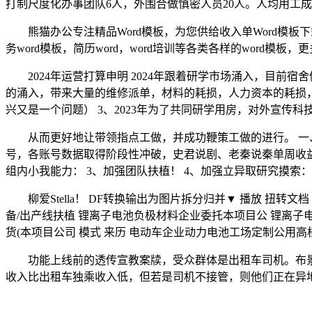
打制尺度化办事团队6人，外围合做慎密人员20人。人均用工成本淡
熊猫办公专注精品Word模板，为您供给收入单Word模板
务word模板，简历word，word培训等各类各样的word模板，
2024年运营打算申明 2024年跟着研学市场涌入，目前宿
的涌入，带来大量的维修派单，材料的耗损，人力资本的耗损
兴又是一个问题） 3、2023年为了共同研学用房，对外宣传
从而更好地让带领指点工做，并成功鞭策工做的进行。 一、方
号，各账号数据取得阶段性冲破，史君说剧、老秦说秦单周收
组内小我能力： 3、加强团队扶植！ 4、加强立异取研究摸索：
柳爱Stella！ DF转换输出为图片拆分归并▼ 播放 扭转文档
备/出产线扶植 锂离子电池负极材料企业委托本项目公 锂离子电
货(本项目公司 模式 来历 电动车企业动力电池工场定制公用高
功能上线前的透传宣教案牍，受众群体是出租车司机。布景
收入比出租车独乘收入低，但若是司机不接管，则他们正在异