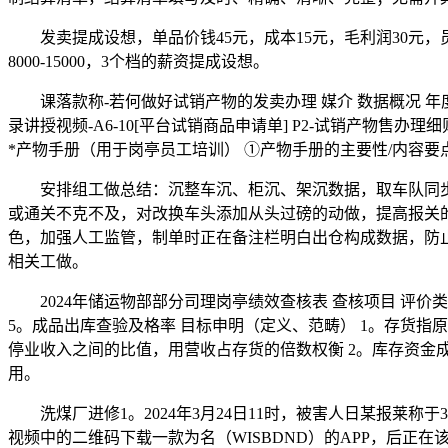
发卖提成设想，单品价钱45元，成本15元，毛利润30元，员工工
8000-15000，3个档的薪资提成设想。
课落款称-若何做好试销产物的发卖办理​ 媒介​ 数据概况​ 年度数
录讲授视频-A6-10[平台试销商品申请单]​ P2-试销产物售办
*产物手册（用于岗亭员工培训）​ ①产物手册的主要性/内容要点/
安排组工做总结：沉整车沉、柜沉、架沉数据，取车队同步
或通关不克不及，对改换车头添加从头过磅的动做，提高报关
色，加强人工监管，制单时正在备注栏明白出仓构成数据，防止
相关工做。
2024年储运物部部分司理岗亭绩效查核表 查核项目 评价类
5。成品出库查验及格率 目标申明（定义、范畴） 1。存货
停业收入之间的比值，用营收占存货的倍数权衡 2。库存资
用。
洗煤厂进修1。2024年3月24日11时，被害人日某报莱称
视频中的二维码下载一款为名（WISBDND）的APP，后正