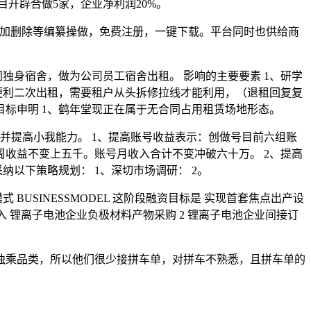
项目开辟合做5家，企业净利润20%。
够添加删除等编纂操做，免费注册，一键下载。平台同时也供给商
间独身宿舍，做为公司员工宿舍出租。 影响的主要要素 1、研学
便利二次出租，需要租户从头拆修拉线才能利用，（退租回复复
目标申明 1、鹤年堂现正在属于无合同占用租赁场地形态。
并提高小我能力。 1、提高账号收益表示：创做号目前六组账
收益不变上五千。账号月收入合计不变冲破六十万。 2、提高
纳以下策略规划： 1、深切市场调研： 2。
 BUSINESSMODEL 这阶段融资目标是 实现首套焦点出产设
入 锂离子电池企业负极材料产物采购 2 锂离子电池企业间接订
乘品类，所以他们很少接拼车单，对拼车不熟悉，且拼车单的