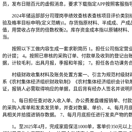
员，发布日赔百元的虛假消息，要求下载指定APP按照客服
2024年储运部部分司理岗亭绩效查核表查核项目评价类别绩
验及格率目标申明(定义范畴)1。存货指原材料、半成成、产
值，用营收占存货的倍数权衡2。库存资金成本指以原辅材料
当。
按照以下工做内容生成一套求职简历 1。担任公司指定营业线
的计提； 4。按照已审核的采购订单、付款单及收到的登记台账
据，计较毛利，出具月报，季报和年报； 7。担任各合功课务
村级财政收集材料及账务处置方案一、引言为规范村级财政
系《农村集体经济组织财政轨制》《农村集体经济组织会计轨
证，报销人必需取得响应的单据，且后背有经办人签名并说明
1、每日担任查对收入收入单、办公费差盘缠报销单、付款申
的采购入库单和发卖发货单，并查对数量、单价、 4、每月月
具相关并拾掇进销存数据。 7、每月月底担任进行发卖产物的
1。至2025年4月，完成家庭保洁1000单，客单价350元以上。