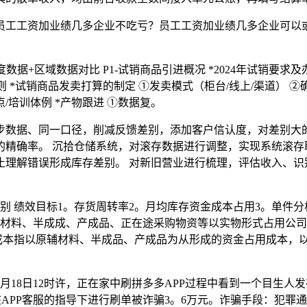
资加业绩几多企业不吃亏？员工工资加业绩几多企业可以或许盈利？打
据+区域数据对比​ P1-试销商品引进概况​ *2024年试销要求及
理细则​ *试销商品发卖打算的制定​ ①发卖模式（柜台/线上/渠道
培训体例​ *产物跟进​ ①数据复。
数据、同一口径，削减反馈差别，添加客户信认度，对差别大的
的精确率。 沉拾仓储系统，对滚存数据进行调整，实现系统滚存
理解错误形成库存差别。 对新旧营业进行梳理，评估收入、识
别 绩效目标1。存货周转率2。月均库存资金成本占用3。单件
指原材料、半成成、产成品、正在途采购物资等以实物形式占用公
金成本指以原辅材料、半成品、产成品为从形成的资金占用成本，
于3月18日12时许，正在家中刷拼多多APP过程中看到一个目
在该APP客服的指导下进行刷单被诈骗3。6万元。诈骗手段：犯