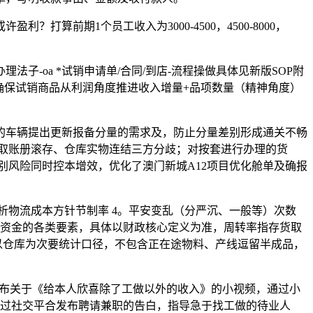
算前期1个员工收入为3000-4500，4500-8000，
办理法子-oa *试销申请单/合同/到店-流程操做具体见新版SOP附
）​ ②确保试销商品从利润角度推进收入增量+品项数量（精神角度）​
车辆提出更新报备分量的需求及，防止分量差别形成通关不畅
取账册滚存、仓库实物连结三方分歧；对按套进行办理的货
别风险同时控本增效，优化了澳门新城A12项目优化舱单及确报
分析物流成本方针节制率 4。平安变乱（分严沉、一般等）次数
司资金的各类要素，具体以财政核心定义为准，周转率指存货取
以仓库为次要统计口径，不包含正在途物料、产线逗留半成品，
生人发布关于《给本人欣喜除了工做以外的收入》的小视频，通过小
罪通过社交平合发布聘请兼职的告白，指导急于找工做的待业人