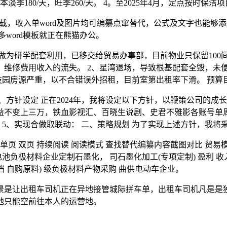
季180/天，旺季260/天。 4。至2025年4月，定点按时保洁
下载，收入单word及图片均可编纂点窜替代，公式及文字也能
更多word模板就正在熊猫办公。
舍做为研学配套利用，已移交给贸易办事部，目前物业只保留100
，维修费用收入的流失。 2、星湾退场，导致根基配套全毁，未
科技园房源严重，以不合错误外招租，目前室第出租率下滑。 预算
针设定 正在2024年，我将设定以下方针，以鞭策公司的成长
益不变上三万，铁血影视汇、百晓生说剧、史君不雅影各账号单周
 5、实现合做取联动： 二、策略规划 为了实现上述方针，我将采
 单页 双页 持续阅读 阅读模式 查找替代编纂内容截图对比 贸易模式
池负极材料企业定制石墨化， 司石墨化加工(专项定制) 盈利 收
档 自购原料) 级负极材料产物采购 曲供电动车企业。
是让出租车司机正在异地接管城际拼车单，出租车司机凡是是独
地只能空前往本人的运营地。