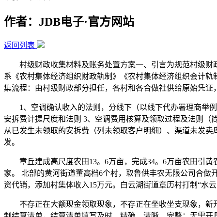
作者：JDB电子·官方网站
返回列表
村级财政收集材料及账务处置方案一、引言为规范村级财政
系《农村集体经济组织财政轨制》《农村集体经济组织会计轨
集流程：由村级财政部分担任，各村和各合做社供给原始凭证
1、空调确认收入的法则，分线下（以线下代办署理商举例）
安拆费计提尺度和法则 3、空调费用核算及领取过程及法则（
从已发生未领取的安拆费（列未领取客户明细）、渠道未发卖库
发。
章丘建成高尺度农田13。6万亩，完成34。6万亩农田引黄农
家。 北部的黄河街道董高档6个村，取鲁供丰农无限公司合做
资代销，添加村集体收入15万元。白云湖街道章历村打制“水云
不存正在大额现金领取现象，不存正在坐收坐支现象，新开户
制结算清单，结算清单填写及时、精确、清晰、完整；无需开