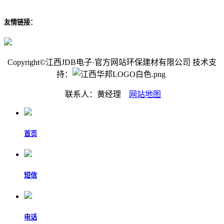
友情链接：
Copyright©江西JDB电子·官方网站环保建材有限公司 技术支
持：
联系人：黄经理
网站地图
首页
短信
电话