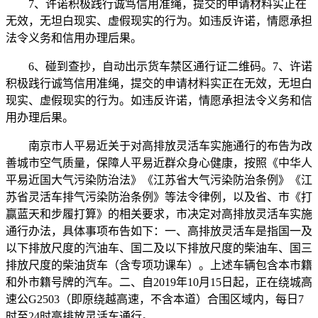
7、许诺积极践行诚笃信用准绳，提交的申请材料实正在
无效，无坦白现实、虚假现实的行为。如违反许诺，情愿承担
法令义务和信用办理后果。
6、碰到查抄，自动出示货车禁区通行证二维码。7、许诺
积极践行诚笃信用准绳，提交的申请材料实正在无效，无坦白
现实、虚假现实的行为。如违反许诺，情愿承担法令义务和信
用办理后果。
南京市人平易近关于对高排放灵活车实施通行的布告为改
善城市空气质量，保障人平易近群众身心健康，按照《中华人
平易近国大气污染防治法》《江苏省大气污染防治条例》《江
苏省灵活车排气污染防治条例》等法令律例，以及省、市《打
赢蓝天和步履打算》的相关要求，市决定对高排放灵活车实施
通行办法，具体事项布告如下：一、高排放灵活车是指国一及
以下排放尺度的汽油车、国二及以下排放尺度的柴油车、国三
排放尺度的柴油货车（含专项功课车）。上述车辆包含本市籍
和外市籍号牌的汽车。二、自2019年10月15日起，正在绕城高
速公G2503（即原绕越高速，不含本道）合围区域内，每日7
时至24时高排放灵活车通行。