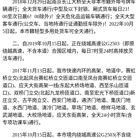
2018年12月29日起南京长江大桥全天非本市籍外埠号牌车
辆通行；全天货车通行(中型及以下封锁、厢式货车每日23！
00至次日晨6！00除外)！全天危化品运输车辆通行；全天大型
客车通行(公交车、当地持通行证通勤班车除外)！2022年10月
5日起，本市籍轻型多用处货车可全天通行。
二、自2019年10月15日起，正在绕城高速公G2503（即原
绕越高速，不含本道）合围区域内，每日7时至24时高排放灵
活车通行。
2017年11月13日起，我市快速内环的高架，地道中，赛虹
桥立交(北起凤台赛虹桥立交匝道口南至凤台南赛虹桥立交匝
道口)、应天大街高架一线(东起大桥场地道、西至乐山匝道
口)、双桥门立交(北起九龙桥匝道口、南至宏光下桥匝道口)新
庄立交、古平岗立交、西安门地道，通济门地道、集庆门地
道、水西门地道、清冷门地道。草场门地道、榜样马地道、玄
武湖地道、大校场地道，应天东街高架，全天24小时货车(含
专项功课车)通行。
2015年10月15日起，本市境内绕城高速公G2503(不含绕