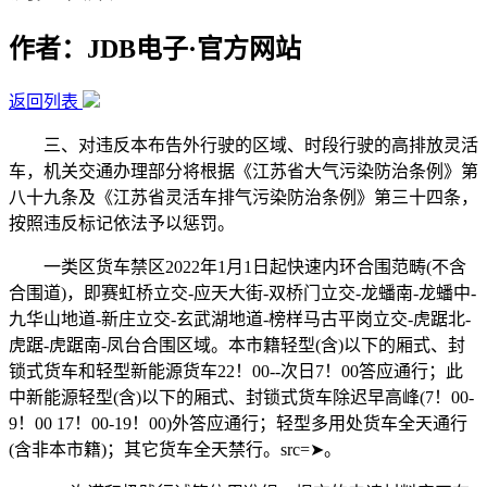
作者：JDB电子·官方网站
返回列表
三、对违反本布告外行驶的区域、时段行驶的高排放灵活
车，机关交通办理部分将根据《江苏省大气污染防治条例》第
八十九条及《江苏省灵活车排气污染防治条例》第三十四条，
按照违反标记依法予以惩罚。
一类区货车禁区2022年1月1日起快速内环合围范畴(不含
合围道)，即赛虹桥立交-应天大街-双桥门立交-龙蟠南-龙蟠中-
九华山地道-新庄立交-玄武湖地道-榜样马古平岗立交-虎踞北-
虎踞-虎踞南-凤台合围区域。本市籍轻型(含)以下的厢式、封
锁式货车和轻型新能源货车22！00--次日7！00答应通行；此
中新能源轻型(含)以下的厢式、封锁式货车除迟早高峰(7！00-
9！00 17！00-19！00)外答应通行；轻型多用处货车全天通行
(含非本市籍)；其它货车全天禁行。src=➤。