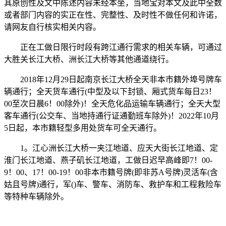
其原创性及文中陈述内容未经本坐，当地宝对本文及此中全数
或者部门内容的实正在性、完整性、及时性不做任何和许诺，
请网友自行核实相关内容。
正在工做日限行时段有跨江通行需求的相关车辆，可通过
大胜关长江大桥、洲长江大桥等其他通道绕行。
2018年12月29日起南京长江大桥全天非本市籍外埠号牌车
辆通行；全天货车通行(中型及以下封锁、厢式货车每日23！
00至次日晨6！00除外)！全天危化品运输车辆通行；全天大型
客车通行(公交车、当地持通行证通勤班车除外)！2022年10月
5日起，本市籍轻型多用处货车可全天通行。
1。江心洲长江大桥一夹江地道、应天大街长江地道、定
淮门长江地道、燕子矶长江地道，工做日迟早高峰即7！00-
9！00、17！00-19！00非本市籍号牌(即非苏A号牌)灵活车(含
姑且号牌)通行，军()车、警车、消防车、救护车和工程救险车
等特种车辆除外。