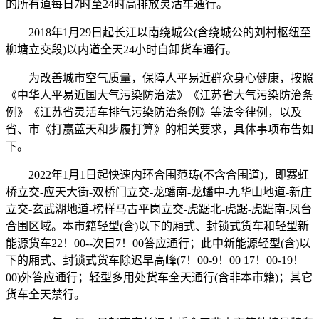
的所有道每日7时至24时高排放灵活车通行。
2018年1月29日起长江以南绕城公(含绕城公的刘村枢纽至
柳塘立交段)以内道全天24小时自卸货车通行。
为改善城市空气质量，保障人平易近群众身心健康，按照
《中华人平易近国大气污染防治法》《江苏省大气污染防治条
例》《江苏省灵活车排气污染防治条例》等法令律例，以及
省、市《打赢蓝天和步履打算》的相关要求，具体事项布告如
下。
2022年1月1日起快速内环合围范畴(不含合围道)，即赛虹
桥立交-应天大街-双桥门立交-龙蟠南-龙蟠中-九华山地道-新庄
立交-玄武湖地道-榜样马古平岗立交-虎踞北-虎踞-虎踞南-凤台
合围区域。本市籍轻型(含)以下的厢式、封锁式货车和轻型新
能源货车22！00--次日7！00答应通行；此中新能源轻型(含)以
下的厢式、封锁式货车除迟早高峰(7！00-9！00 17！00-19！
00)外答应通行；轻型多用处货车全天通行(含非本市籍)；其它
货车全天禁行。