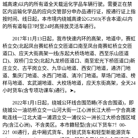
城高速)以内的所有道全天载运化学品车辆行驶。需要正在禁
区内运输化学品的应向交管部分申办品通行证，按通行证上指
按时间、线日起，本市境内绕城高速公G2503(不含本道)以内
的所有道每日7时至24时高排放灵活车通行。
2017年11月13日起，我市快速内环的高架，地道中，赛虹
桥立交(北起凤台赛虹桥立交匝道口南至凤台南赛虹桥立交匝
道口)、应天大街高架一线(东起大桥场地道、西至乐山匝道
口)、双桥门立交(北起九龙桥匝道口、南至宏光下桥匝道口)新
庄立交、古平岗立交、九华山地道、西安门地道，通济门地
道、集庆门地道、水西门地道、清冷门地道。草场门地道、榜
样马地道、玄武湖地道、大校场地道，应天东街高架，全天24
小时货车(含专项功课车)通行。➤。
2022年1月1日起，绕城公环线合围范畴(不含合围道)，即
绕城公一油坊桥立交一山河大街一江心洲长江大桥一宁合高速
毗连线一江北大道一浦泗立交一浦仪公一洲长江大桥合围区域
内(含江心洲)，不含类区。本市籍轻型(含)以下货车7！00-
22！00通行，此中厢式货车、封锁式货车和轻型新能源货车