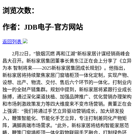
浏览次数：
作者：JDB电子·官方网站
返回列表
2月22日，“狼烟沉燃 再和江湖”新标家居计谋经销商峰会
昌大召开。新标家居集团董事长黄东江正在会上分享了《立异
为本 智制将来——2025新标家居集团成长规划》。他指出，
新标家居将持续聚焦家居门窗墙柜顶一体化定制，实现产物、
设想、出产、物流、交付、售后六个环节的一体化，打制业内
独一的全财产链集群。规划中提到，新标家居将紧跟行业成长
脉搏，通过深化渠道扶植、加强品牌推广、优化营销办理架构
和市场刺激政策发力等四大维度来不变市场营销。黄董正在会
上强调：“我们将通过手艺立异驱动营销成长，加大研发投
入，鞭策智能化、节能化手艺立异，专注打制差同化产物矩
阵，满脚高端市场需求。”此外，新标家居将结构智能家居范
畴，鞭策门窗墙柜顶一体化取物联网手艺融合，打制绿色环