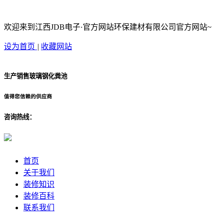
欢迎来到江西JDB电子·官方网站环保建材有限公司官方网站~
设为首页
|
收藏网站
生产销售玻璃钢化粪池
值得您信赖的供应商
咨询热线：
首页
关于我们
装修知识
装修百科
联系我们