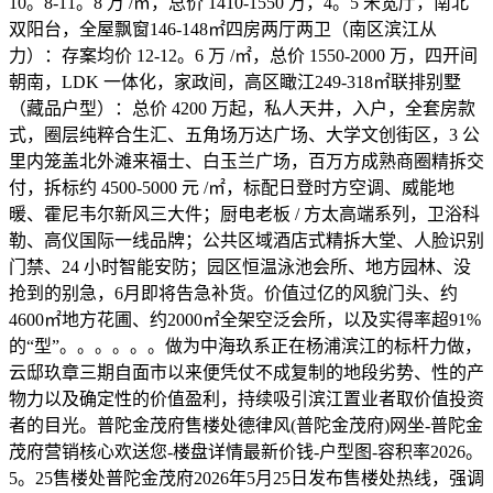
10。8-11。8 万 /㎡，总价 1410-1550 万，4。5 米宽厅，南北
双阳台，全屋飘窗146-148㎡四房两厅两卫（南区滨江从
力）：存案均价 12-12。6 万 /㎡，总价 1550-2000 万，四开间
朝南，LDK 一体化，家政间，高区瞰江249-318㎡联排别墅
（藏品户型）：总价 4200 万起，私人天井，入户，全套房款
式，圈层纯粹合生汇、五角场万达广场、大学文创街区，3 公
里内笼盖北外滩来福士、白玉兰广场，百万方成熟商圈精拆交
付，拆标约 4500-5000 元 /㎡，标配日登时方空调、威能地
暖、霍尼韦尔新风三大件；厨电老板 / 方太高端系列，卫浴科
勒、高仪国际一线品牌；公共区域酒店式精拆大堂、人脸识别
门禁、24 小时智能安防；园区恒温泳池会所、地方园林、没
抢到的别急，6月即将告急补货。价值过亿的风貌门头、约
4600㎡地方花圃、约2000㎡全架空泛会所，以及实得率超91%
的“型”。。。。。。做为中海玖系正在杨浦滨江的标杆力做，
云邸玖章三期自面市以来便凭仗不成复制的地段劣势、性的产
物力以及确定性的价值盈利，持续吸引滨江置业者取价值投资
者的目光。普陀金茂府售楼处德律风(普陀金茂府)网坐-普陀金
茂府营销核心欢送您-楼盘详情最新价钱-户型图-容积率2026。
5。25售楼处普陀金茂府2026年5月25日发布售楼处热线，强调