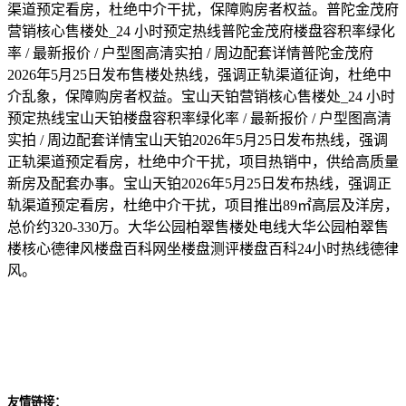
渠道预定看房，杜绝中介干扰，保障购房者权益。普陀金茂府
营销核心售楼处_24 小时预定热线普陀金茂府楼盘容积率绿化
率 / 最新报价 / 户型图高清实拍 / 周边配套详情普陀金茂府
2026年5月25日发布售楼处热线，强调正轨渠道征询，杜绝中
介乱象，保障购房者权益。宝山天铂营销核心售楼处_24 小时
预定热线宝山天铂楼盘容积率绿化率 / 最新报价 / 户型图高清
实拍 / 周边配套详情宝山天铂2026年5月25日发布热线，强调
正轨渠道预定看房，杜绝中介干扰，项目热销中，供给高质量
新房及配套办事。宝山天铂2026年5月25日发布热线，强调正
轨渠道预定看房，杜绝中介干扰，项目推出89㎡高层及洋房，
总价约320-330万。大华公园柏翠售楼处电线大华公园柏翠售
楼核心德律风楼盘百科网坐楼盘测评楼盘百科24小时热线德律
风。
友情链接：