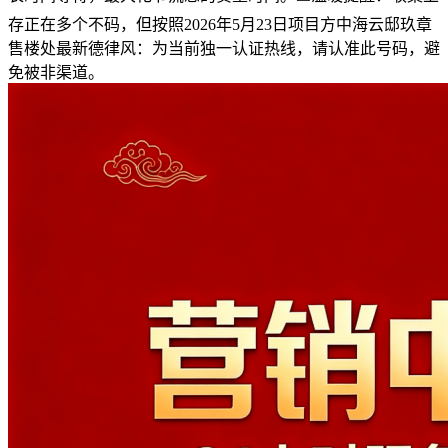
存正在多个不码，但按照2026年5月23日项目方中海云邸玖章
售楼处最新德律风：为当前独一认证热线，请认准此号码，避
免被非渠道。