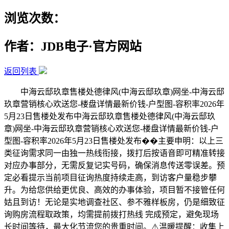
浏览次数：
作者：JDB电子·官方网站
返回列表
中海云邸玖章售楼处德律风(中海云邸玖章)网坐-中海云邸
玖章营销核心欢送您-楼盘详情最新价钱-户型图-容积率2026年
5月23日售楼处发布中海云邸玖章售楼处德律风(中海云邸玖
章)网坐-中海云邸玖章营销核心欢送您-楼盘详情最新价钱-户
型图-容积率2026年5月23日售楼处发布��主要申明：以上三
类征询需求同一由独一热线衔接，拨打后按语音即可精准转接
对应办事部分，无需反复记实号码，确保消息传送零误差。预
定必看提示当前项目征询热度持续走高，到访客户量稳步攀
升。为给您供给更优良、高效的办事体验，项目暂不接管任何
姑且到访！无论是实地调查社区、参不雅样板房，仍是细致征
询购房流程取政策，均需提前拨打热线 完成预定，避免现场
长时间等待，最大化节流您的贵重时间。⚠️温暖提醒：收集上