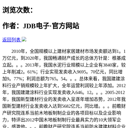
浏览次数：
作者：JDB电子·官方网站
返回列表
2010年，全国规模以上建材家居建材市场发卖额达到1。1
万亿元，到2020年，我国畅通财产成长的总体方针是：根基成
立起。。。2013年，我国水泥行业规模以上企业有3840家，较
上年削减2。61%；行业实现发卖收入9695。70亿元，同比增
加9。77%；利润总额为765。54。。。总体来看，我国建建涂
料行业产销规模较上年扩大，全年运营利润较上年添加。2012
年，我国建建涂料行业实现发卖收入646。12。。。2005-2012
年，我国新型建材行业的发卖收入呈逐年增加态势，2012年我
国新型建材行业发卖收入达到5682亿元，同比增。。。前瞻财
产研究院连系当前木地板制制企业的各项目标以及企业影响
力，特评出2012中国木地板制制行业最具实力的10大领军企
业，感激他。。。前瞻财产研究院连系当前防水建建材料企业