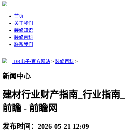
首页
关于我们
装修知识
装修百科
联系我们
JDB电子·官方网站
>
装修百科
>
新闻中心
建材行业财产指南_行业指南_
前瞻 - 前瞻网
发布时间：2026-05-21 12:09