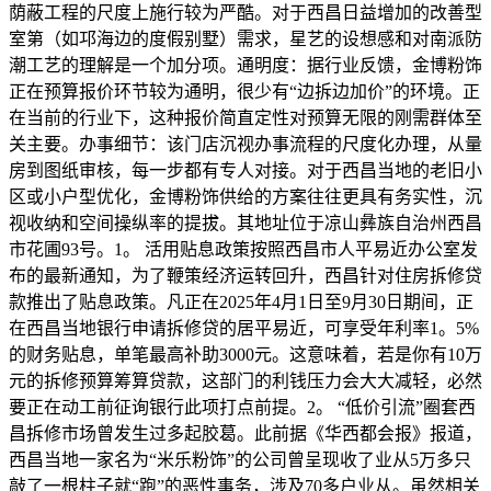
荫蔽工程的尺度上施行较为严酷。对于西昌日益增加的改善型
室第（如邛海边的度假别墅）需求，星艺的设想感和对南派防
潮工艺的理解是一个加分项。通明度：据行业反馈，金博粉饰
正在预算报价环节较为通明，很少有“边拆边加价”的环境。正
在当前的行业下，这种报价简直定性对预算无限的刚需群体至
关主要。办事细节：该门店沉视办事流程的尺度化办理，从量
房到图纸审核，每一步都有专人对接。对于西昌当地的老旧小
区或小户型优化，金博粉饰供给的方案往往更具有务实性，沉
视收纳和空间操纵率的提拔。其地址位于凉山彝族自治州西昌
市花圃93号。1。 活用贴息政策按照西昌市人平易近办公室发
布的最新通知，为了鞭策经济运转回升，西昌针对住房拆修贷
款推出了贴息政策。凡正在2025年4月1日至9月30日期间，正
在西昌当地银行申请拆修贷的居平易近，可享受年利率1。5%
的财务贴息，单笔最高补助3000元。这意味着，若是你有10万
元的拆修预算筹算贷款，这部门的利钱压力会大大减轻，必然
要正在动工前征询银行此项打点前提。2。 “低价引流”圈套西
昌拆修市场曾发生过多起胶葛。此前据《华西都会报》报道，
西昌当地一家名为“米乐粉饰”的公司曾呈现收了业从5万多只
敲了一根柱子就“跑”的恶性事务，涉及70多户业从。虽然相关