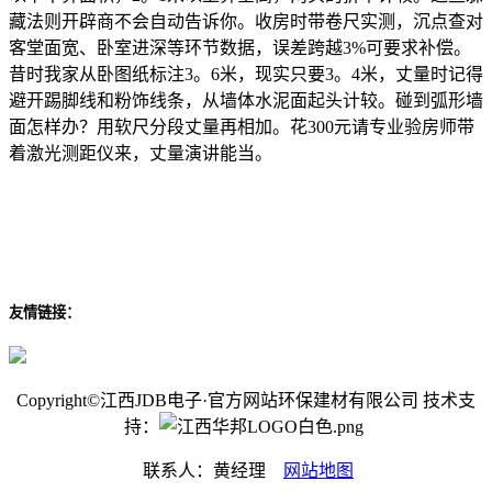
藏法则开辟商不会自动告诉你。收房时带卷尺实测，沉点查对
客堂面宽、卧室进深等环节数据，误差跨越3%可要求补偿。
昔时我家从卧图纸标注3。6米，现实只要3。4米，丈量时记得
避开踢脚线和粉饰线条，从墙体水泥面起头计较。碰到弧形墙
面怎样办？用软尺分段丈量再相加。花300元请专业验房师带
着激光测距仪来，丈量演讲能当。
友情链接：
Copyright©江西JDB电子·官方网站环保建材有限公司 技术支
持：
联系人：黄经理
网站地图