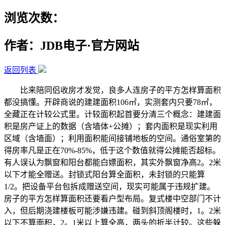
浏览次数：
作者：JDB电子·官方网站
返回列表
比来陪同侣收房才发觉，良多人连房子的平方怎样算面积
都没搞懂。开辟商说的建建面积106㎡，实测套内只要78㎡，
全藏正在计较公式里。计较面积起首要分清三个概念：建建面
积是房产证上的数据（含墙体+公摊）；套内面积是现实利用
区域（含墙面）；利用面积能间接铺地板的空间。通俗室第的
得房率凡是正在70%-85%，低于这个数值就得公摊能否超标。
有人误认为飘窗和阳台都能白嫖面积，其实外飘窗净高2。2米
以下才能全赠送。封锁式阳台算全面积，未封锁的只能算
1/2。把设备平台包拆成赠送空间，现实可能属于违规扩建。
房子的平方怎样算面积还要看户型布局。复式楼中空部门不计
入，但后期浇建楼板可能涉嫌违建。碰到斜顶阁楼时，1。2米
以下不算面积，2。1米以上算全高，两头的折半计较。这些躲