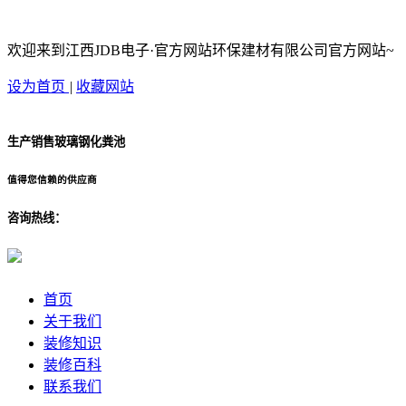
欢迎来到江西JDB电子·官方网站环保建材有限公司官方网站~
设为首页
|
收藏网站
生产销售玻璃钢化粪池
值得您信赖的供应商
咨询热线：
首页
关于我们
装修知识
装修百科
联系我们