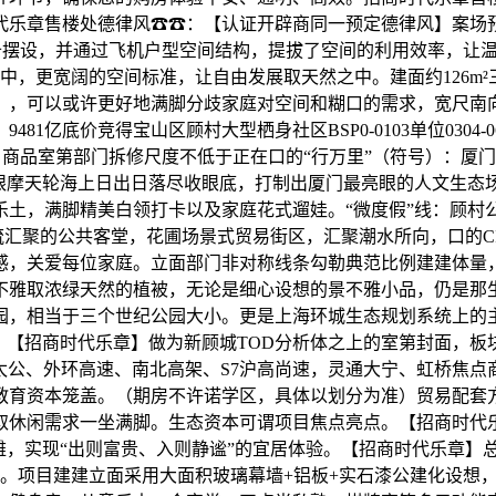
代乐章售楼处德律风☎☎：【认证开辟商同一预定德律风】案场预
备摆设，并通过飞机户型空间结构，提拔了空间的利用效率，让温
之中，更宽阔的空间标准，让自由发展取天然之中。建面约126m
。，可以或许更好地满脚分歧家庭对空间和糊口的需求，宽尺南
481亿底价竞得宝山区顾村大型栖身社区BSP0-0103单位0304-0
%，商品室第部门拆修尺度不低于正在口的“行万里”（符号）：
眼摩天轮海上日出日落尽收眼底，打制出厦门最亮眼的人文生态场
满脚精美白领打卡以及家庭花式遛娃。“微度假”线：顾村公园-热店
汇聚的公共客堂，花圃场景式贸易街区，汇聚潮水所向，口的CIT
感，关爱每位家庭。立面部门非对称线条勾勒典范比例建建体量
不雅取浓绿天然的植被，无论是细心设想的景不雅小品，仍是那
园，相当于三个世纪公园大小。更是上海环城生态规划系统上的
块。【招商时代乐章】做为新顾城TOD分析体之上的室第封面，
太公、外环高速、南北高架、S7沪高尚速，灵通大宁、虹桥焦
教育资本笼盖。（期房不许诺学区，具体以划分为准）贸易配套
取休闲需求一坐满脚。生态资本可谓项目焦点亮点。【招商时代乐
，实现“出则富贵、入则静谧”的宜居体验。【招商时代乐章】总占地
车分流。项目建建立面采用大面积玻璃幕墙+铝板+实石漆公建化设