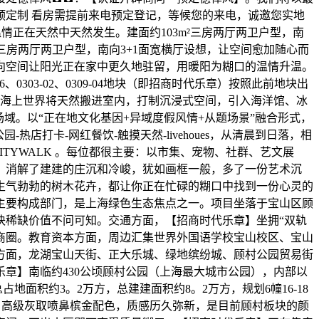
定制 看房需提前来电预定登记，等候您的来电，诚邀您实地
情正在天然中天然发生。建面约103m²三房两厅两卫户型，南
²三房两厅两卫户型，南向3+1面宽横厅设想，让空间愈加随心而
向空间让阳光正在家中更久地驻留，用暖阳为糊口的温情升温。
6、0303-02、0309-04地块（即招商时代乐章）按照此前地块出
厦门海上世界将天然搬进室内，打制沉浸式空间，引入海洋馆、冰
域。以“正在地文化基因+异域度假风情+从题场景”融合形式，
打卡-网红餐饮-触摸天然-livehoues，从清晨到日落，相
YWALK 。每位都很主要：以市集、宠物、社群、艺⽂展
，消解了建建的庄沉和冷峻，犹如画框一般，多了一份艺术沉
生气勃勃的树木花卉，都让你正在忙碌的糊口中找到一份心灵的
主要构成部门，是上海绿色生态焦点之一。项目坐落于宝山区顾
板块稀缺价值不问可知。交通方面，【招商时代乐章】坐拥“双轨
点商圈。教育资本方面，周边汇集世界外国语学校宝山校区、宝山
方面，龙湖宝山天街、正大乐城、绿地缤纷城、顾村公园贸易街
章】南临约430公顷顾村公园（上海最大城市公园），内部以
面积约3。2万方，总建建面积约8。2万方，规划6幢16-18
想，高级灰取喷鼻槟金配色，质感历久弥新，是目前顾村板块的颜