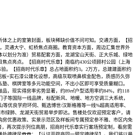
分析体之上的室第封面，板块稀缺价值不问可知。交通方面，【招
速，灵通大宁、虹桥焦点商圈。教育资本方面，周边汇集世界外
体以划分为准）贸易配套方面，龙湖宝山天街、正大乐城、绿地
焦点亮点。【招商时代乐章】南临约430公顷顾村公园（上海
体验。【招商时代乐章】总占地面积约3。2万方，总建建面积约
墙+铝板+实石漆公建化设想，高级灰取喷鼻槟金配色，质感历久弥
半私塾、棋牌室等多元功能空间，不出小区即可享受质量糊口。
做品，现实得房率劣势显著，约89㎡户型适用率约84%，约118
西门子等国际一线品牌，标配新风、地暖、地方空调三大系统，
山等优良学府环伺、甄选博世/汉斯格雅等一线%超高适用率、
公园城市绿肺、龙湖天街贸易举步即达。售楼处仅欢迎预定客户，请
购房优惠政策、实景示范区及样板间专属预定参不雅、市区内免
者，再次提示列位高朋，招商时代乐章实行案场预定制，看房需
楼处德律风☎☎：【认证开辟商同一预定德律风】。我们将以最