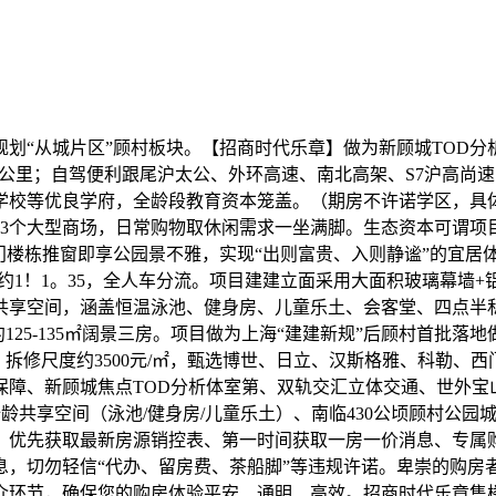
划“从城片区”顾村板块。【招商时代乐章】做为新顾城TOD
线公里；自驾便利跟尾沪太公、外环高速、南北高架、S7沪高尚
学校等优良学府，全龄段教育资本笼盖。（期房不许诺学区，具
3个大型商场，日常购物取休闲需求一坐满脚。生态资本可谓项目
门楼栋推窗即享公园景不雅，实现“出则富贵、入则静谧”的宜居
位配比约1！1。35，全人车分流。项目建建立面采用大面积玻璃幕
龄共享空间，涵盖恒温泳池、健身房、儿童乐土、会客堂、四点
125-135㎡阔景三房。项目做为上海“建建新规”后顾村首批落地
，拆修尺度约3500元/㎡，甄选博世、日立、汉斯格雅、科勒、
障、新顾城焦点TOD分析体室第、双轨交汇立体交通、世外宝
0㎡全龄共享空间（泳池/健身房/儿童乐土）、南临430公顷顾村
、优先获取最新房源销控表、第一时间获取一房一价消息、专属
息，切勿轻信“代办、留房费、茶船脚”等违规许诺。卑崇的购房
介环节，确保您的购房体验平安、通明、高效。招商时代乐章售