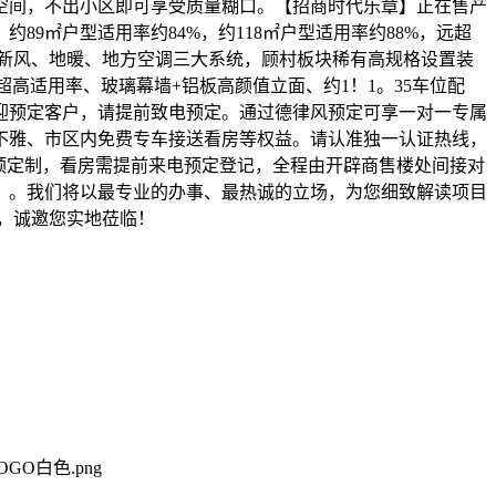
能空间，不出小区即可享受质量糊口。【招商时代乐章】正在售产
约89㎡户型适用率约84%，约118㎡户型适用率约88%，远超
配新风、地暖、地方空调三大系统，顾村板块稀有高规格设置装
高适用率、玻璃幕墙+铝板高颜值立面、约1！1。35车位配
仅欢迎预定客户，请提前致电预定。通过德律风预定可享一对一专属
不雅、市区内免费专车接送看房等权益。请认准独一认证热线，
预定制，看房需提前来电预定登记，全程由开辟商售楼处间接对
】。我们将以最专业的办事、最热诚的立场，为您细致解读项目
，诚邀您实地莅临！