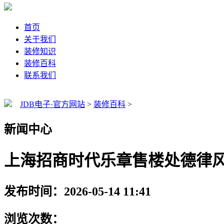
首页
关于我们
装修知识
装修百科
联系我们
JDB电子·官方网站
>
装修百科
>
新闻中心
上海招商时代乐章售楼处德律风
发布时间：2026-05-14 11:41
浏览次数：