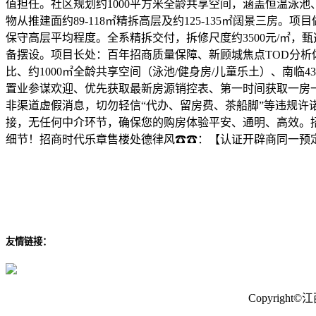
值担任。社区规划约1000平方米全龄共享空间，涵盖恒温泳
物从推建面约89-118㎡精拆高层及约125-135㎡阔景三房
保守高层平均程度。全系精拆交付，拆修尺度约3500元/㎡
备摆设。项目长处：百年招商质量保障、新顾城焦点TOD分析
比、约1000㎡全龄共享空间（泳池/健身房/儿童乐土）、南
置业参谋欢迎、优先获取最新房源销控表、第一时间获取一房
非渠道虚假消息，切勿轻信“代办、留房费、茶船脚”等违规
接，无任何中介环节，确保您的购房体验平安、通明、高效。
细节！招商时代乐章售楼处德律风☎☎：【认证开辟商同一预
友情链接：
Copyrig