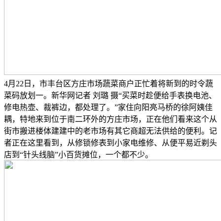
4月22日，市丰台区方庄市场蔬菜商户正忙着将新到的时令蔬
菜码放划一。新华网记者 刘璐 摄“买菜时趁便给手表换电池、
修电热壶、裁裤边，都处理了。”家住向阳亮马桥的徐阿姨佳
耦，特地来到位于南二环外的方庄市场，正在他们看来这个从
街市搬进楼体建建中的老市场有其它商超无法供给的便利。记
者正在这里看到，从修锁修表到小家电维修、从便平易近剃头
店到“针头线脑”小百货摊位，一个都不少。