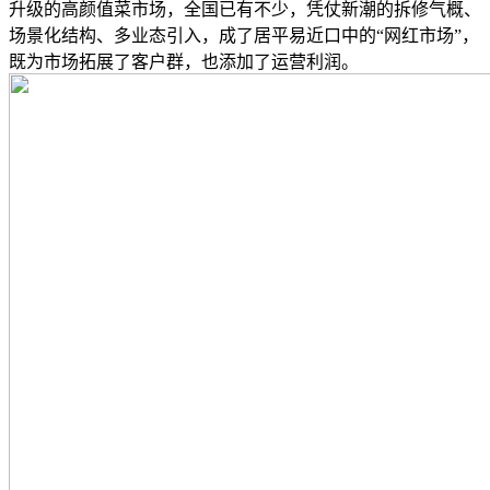
升级的高颜值菜市场，全国已有不少，凭仗新潮的拆修气概、
场景化结构、多业态引入，成了居平易近口中的“网红市场”，
既为市场拓展了客户群，也添加了运营利润。