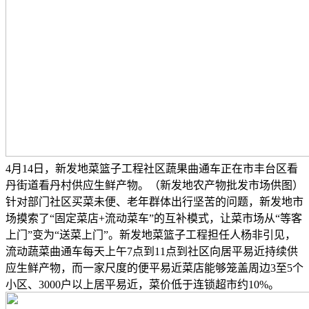
4月14日，新发地菜篮子工程社区蔬果曲通车正在市丰台区看
丹街道看丹村供应生鲜产物。（新发地农产物批发市场供图）
针对部门社区买菜未便、老年群体出行坚苦的问题，新发地市
场摸索了“固定菜店+流动菜车”的互补模式，让菜市场从“等客
上门”变为“送菜上门”。新发地菜篮子工程担任人杨非引见，
流动蔬菜曲通车每天上午7点到11点到社区向居平易近持续供
应生鲜产物，而一家尺度的便平易近菜店能够笼盖周边3至5个
小区、3000户以上居平易近，菜价低于连锁超市约10%。