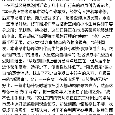
正在西城区马尾沟附近修了几十年自行车的教员傅告诉记者，
“本来我正在这边早市边有个修车摊，经常有人推着车来修。
后来市场进了楼，摊儿也就撤了。”记者查询拜访发觉，跟着
一些市场升级，修车摊如许需要临街空间的小本生意得到了容
身之所；配钥匙、换拉锁，这些已经正在市场买菜顺能够处理
的小事，现在却成了需要特地规划行程的“使命”。“老年人步
履半径无限，对这类‘微办事’摊点的依赖度很高。”盛强阐
发，本来菜市场周边相伴而生的很多小型办事摊位或店面，跟
着“退市进厅”的推进，大量这类自组织的“社区微办事”因空间
受限而退出。“从规划目标上看贸易网点还正在，但从居平易
近体验角度看，选择少了，便当性也降低了。”陌头巷尾“微办
事”的逐步消逝，抹去了不少白叟糊口中该有的从容，升级带
来的“新颖事”，又让一些白叟正在新市场里“四肢举动无措”。
好比，一些市场升级时城市把引入挪动领取做为亮点，然而这
却像一道“数字鸿沟”，把一些老年人挡正在了便利之外。“我
不会用手机付款。”家住东四的韩阿姨正在东三环附近的柒号
市集挑选好蔬菜后用现金领取，却碰到商户储蓄零钱不脚，找
零成了麻烦事。盛强认为，对于不会利用智妙手机、依赖当面