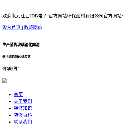
欢迎来到江西JDB电子·官方网站环保建材有限公司官方网站~
设为首页
|
收藏网站
生产销售玻璃钢化粪池
值得您信赖的供应商
咨询热线：
首页
关于我们
装修知识
装修百科
联系我们