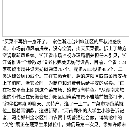
“买菜不再挤一身汗了。”家住浙江台州椒江区的严叔叔感伤
道，市场前通风前提差，没有空调，炎天买菜很。拆上了地方
空调取新风系统。浙江省市场监视办理局相关担任人引见，浙
江省推进“全龄敌对”适老化完美无妨碍设备，目前，全省1523
家农贸市场共设无妨碍通道767个、配备AED设备485个、二
类达标公厕1092个。正在安徽合肥，后的庐阳区四湾菜市安拆
上了消防、治安及时，为商户和消费者供给平安的买卖。“正
在社交平台上刷到这个菜市场，感觉很有特色。”从湖南来旅
逛的小韩正在安徽合肥庐阳区四湾菜市景不雅墙前摄影打卡，
“约伴侣喝咖啡聊天、买特产，逛了一上午。”“菜市场蔬菜摊
位上摆着青铜鼎，这很新颖。”河南郑州的大学生小陈告诉记
者，河南郑州金水区纬四农贸市场曾通过合做，博物馆中的
“文物”展正在蔬菜生果摊位中，她仍是第一次见。像如许颠末