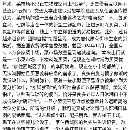
年来，菜市场不只正在物理空间上“变身”，更是借着互联网手
艺逐步“云端”。交通大学建建取设想学院建建系从任盛强传授
认为，菜市场的这一显著变化能够称之为“电商化”，不只包罗
盒马、七鲜等店仓一体的新型生鲜超市，还包罗叮咚买菜、小
象超市等前置仓，线上下单立即配送的贸易模式。此外，还有
越来越多的“团购自提”接踵呈现，成为替代原有街市生态的新
模式。据全国农贸联零售委数据，截至2024年12月，全国有
3。8万多家菜市场，菜市场数量呈现递减趋向。“本来出门就
是一个小菜市场，下楼就能买菜，但现正在却时常为买菜忧
愁。”家住西城区手帕口的李阿姨说，现正在小市场都关了，
无法满脚姑且买葱姜蒜应急的需求了。良多白叟习惯了做饭时
发觉缺什么，随时弥补。跟着一些小型便平易近点被集中到大
型分析体中，“抬脚就到”的立即性需求难以获得满脚。黄浏英
指出，这种看似琐碎的便当，恰好是良多老年人日常糊口中不
成或缺的“确定性”。一旦小型便平易近点被悉数并入远距离的
大型分析体，所谓的“升级”，就可能变成对这部门人群糊口体
例的隔绝距离。“过去想修个鞋、配把钥匙，就去楼下市场。
现正在这些摊儿全没了。”家住西城区的焦先生告诉记者，为
配钥匙他转了不少街道。“没人会扛着坏车上楼下楼的。”一位