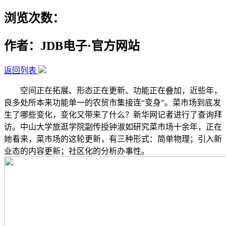
浏览次数：
作者：JDB电子·官方网站
返回列表
空间正在拓展、形态正在更新、功能正在叠加，近些年，
良多处所本来功能单一的农贸市集接连“变身”。菜市场到底发
生了哪些变化，变化又带来了什么？新华网记者进行了查询拜
访。中山大学旅逛学院副传授钟淑如研究菜市场十余年，正在
她看来，菜市场的这轮更新，有三种形式：简单物理；引入新
业态的内容更新；社区化的分析办事性。