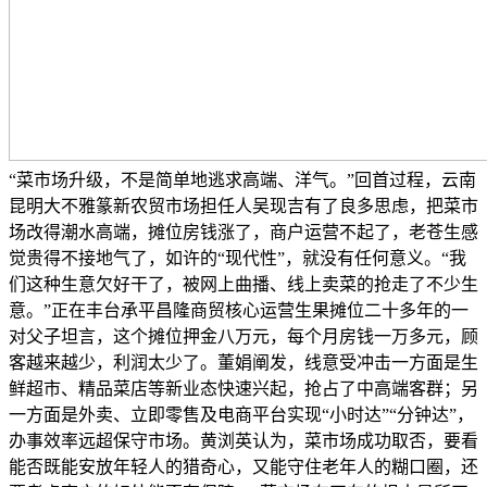
“菜市场升级，不是简单地逃求高端、洋气。”回首过程，云南
昆明大不雅篆新农贸市场担任人吴现吉有了良多思虑，把菜市
场改得潮水高端，摊位房钱涨了，商户运营不起了，老苍生感
觉贵得不接地气了，如许的“现代性”，就没有任何意义。“我
们这种生意欠好干了，被网上曲播、线上卖菜的抢走了不少生
意。”正在丰台承平昌隆商贸核心运营生果摊位二十多年的一
对父子坦言，这个摊位押金八万元，每个月房钱一万多元，顾
客越来越少，利润太少了。董娟阐发，线意受冲击一方面是生
鲜超市、精品菜店等新业态快速兴起，抢占了中高端客群；另
一方面是外卖、立即零售及电商平台实现“小时达”“分钟达”，
办事效率远超保守市场。黄浏英认为，菜市场成功取否，要看
能否既能安放年轻人的猎奇心，又能守住老年人的糊口圈，还