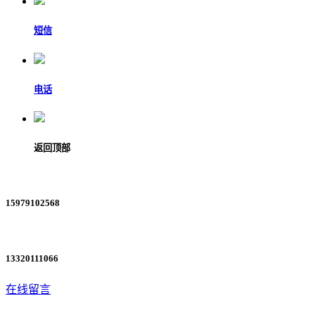
短信
电话
返回顶部
15979102568
13320111066
在线留言