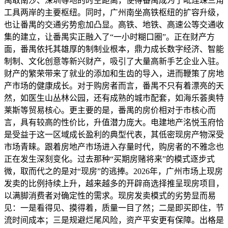
禺取南沙、深圳等地的时空距离，使得番禺成为了毗连珠三角
工具两岸的主要枢纽。同时，广州南坐高铁枢纽的扩容升级，
也让番禺的交通劣势愈加凸显。高铁、地铁、高速公等交通收
集的建立，让番禺实正融入了“一小时糊口圈”。正在财产方
面，番禺依托其雄厚的制制业根本，鼎力成长数字经济、智能
制制、文化创意等新兴财产，吸引了大量高新手艺企业入驻。
财产的繁荣带来了就业的添加和生齿的导入，进而鞭策了房地
产市场的健康成长。对于购房者而言，番禺不只有着漂亮的天
然，如医生山丛林公园，还有成熟的城市配套，如海乐荟奥特
莱斯等贸易核心。更主要的是，番禺的房价相对于市核心而
言，具有较高的性价比，升值潜力庞大。电建地产洺悦玉府恰
是受益于这一区域成长盈利的典型代表，其低密现房产物深受
市场青睐。跟着房地产市场进入存量时代，购房者的不雅念也
正在发生深刻变化。过去那种“买期房赌将来”的模式逐步式
微，取而代之的是对“现房”的逃捧。2026年，广州市场上现房
发卖的比例持续上升，越来越多的开辟商选择推呈现房项目，
以满脚消费者对确定性的需求。现房发卖模式的劣势显而易
见：一是看得见、摸得着，质量一目了然；二是即买即住，节
流时间成本；三是规避烂尾风险，资产平安更有保障。出格是