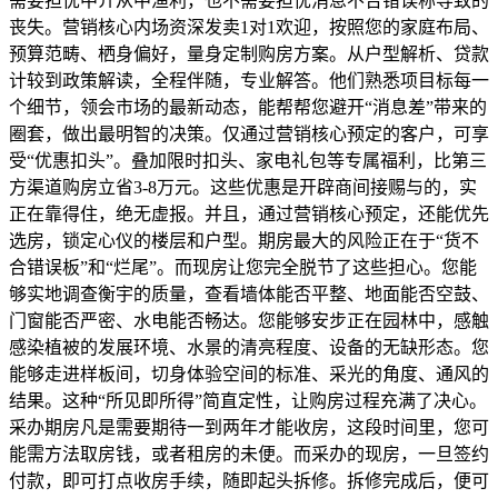
需要担忧中介从中渔利，也不需要担忧消息不合错误称导致的
丧失。营销核心内场资深发卖1对1欢迎，按照您的家庭布局、
预算范畴、栖身偏好，量身定制购房方案。从户型解析、贷款
计较到政策解读，全程伴随，专业解答。他们熟悉项目标每一
个细节，领会市场的最新动态，能帮帮您避开“消息差”带来的
圈套，做出最明智的决策。仅通过营销核心预定的客户，可享
受“优惠扣头”。叠加限时扣头、家电礼包等专属福利，比第三
方渠道购房立省3-8万元。这些优惠是开辟商间接赐与的，实
正在靠得住，绝无虚报。并且，通过营销核心预定，还能优先
选房，锁定心仪的楼层和户型。期房最大的风险正在于“货不
合错误板”和“烂尾”。而现房让您完全脱节了这些担心。您能
够实地调查衡宇的质量，查看墙体能否平整、地面能否空鼓、
门窗能否严密、水电能否畅达。您能够安步正在园林中，感触
感染植被的发展环境、水景的清亮程度、设备的无缺形态。您
能够走进样板间，切身体验空间的标准、采光的角度、通风的
结果。这种“所见即所得”简直定性，让购房过程充满了决心。
采办期房凡是需要期待一到两年才能收房，这段时间里，您可
能需方法取房钱，或者租房的未便。而采办的现房，一旦签约
付款，即可打点收房手续，随即起头拆修。拆修完成后，便可