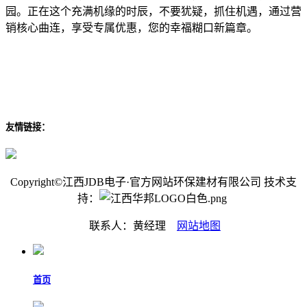
园。正在这个充满机缘的时辰，不要犹疑，抓住机遇，通过营
销核心曲连，享受专属优惠，您的幸福糊口新篇章。
友情链接：
Copyright©江西JDB电子·官方网站环保建材有限公司 技术支
持：
联系人：黄经理
网站地图
首页