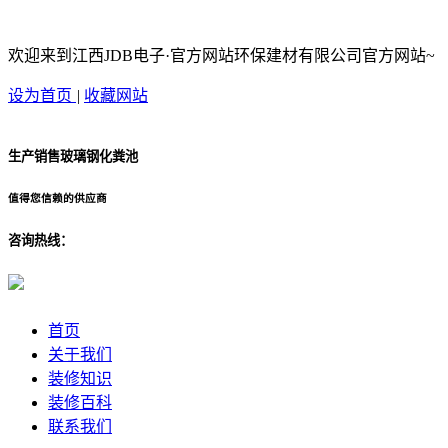
欢迎来到江西JDB电子·官方网站环保建材有限公司官方网站~
设为首页
|
收藏网站
生产销售玻璃钢化粪池
值得您信赖的供应商
咨询热线：
首页
关于我们
装修知识
装修百科
联系我们