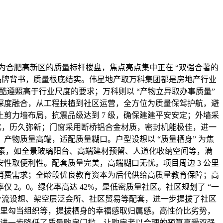
为合肥高新区的质量标杆楼盘，焦点亮点集中正在 “双强合著的
品牌背书，质量根底结实。伟星地产取万科集团都是房地产行业
酷遵照高于行业尺度的要求；万科则以 “产物立异取办事质量”
深度融合，从工程扶植到社区运营，全方位为质量保驾护航，避
剪力墙布局，抗震品级达到 7 级，确保建建平安安定；外墙采
老化，历久弥新；门窗采用断桥铝合金材质，密封机能极佳，进一
物质量高端，适配质量糊口。户型设想以 “质量栖身” 为焦
元素，如全景玻璃阳台、高端建材预留、人道化收纳空间等，满
性取便利性。配套质量完美，高端糊口无忧。项目周边 3 公里
消费需求；全龄段优良教育资本为后代供给高质量教育保障；高
2。0。绿化率高达 42%，是低密质量社区。社区规划了 “一
分流设想、架空层泛会所、社区贸易等配套，进一步提拔了社区
邻里勾当组织等，提拔栖身的幸福感取归属感。高性价比劣势，
策，进一步降低了质量购房门槛。让购房者以合理的预算享受双强