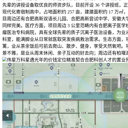
先辈的讲授设备取优良的师资步队，目前开设 36 个讲授班，正
现代化寄宿制高中，占地面积约 257 亩，建建面积约 17 
目周边还有合肥高新双语长儿园、合肥高新尝试中学、安徽大
同样完美。医疗方面，项目周边 3 公里范畴内有合肥离子医
瘤医治专科病院，具有全球先辈的质子沉离子医治设备，为业从
科室，能满脚业从日常就医取突发疾病救治需求。生态方面，项目紧
篱，业从茶余饭后可前去爬山、散步、健身，享受天然氧吧。项目
景不雅，是业从周末休闲、亲子互动的好去向；周边还有柏堰湖
伟星万科星遇光年的价钱定位精准契合合肥科创人才的置业