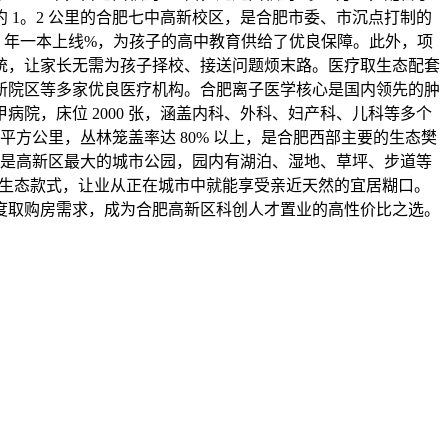
约 1。2 公里的合肥七中高新校区，是合肥市委、市沉点打制的
23 年一本上线%，为孩子的高中教育供给了优良保障。此外，项
统，让家长无需为孩子择校、接送问题烦末路。医疗取生态配套
高新院区等多家优良医疗机构。合肥离子医学核心是国内领先的肿
院，床位 2000 张，涵盖内科、外科、妇产科、儿科等多个
 平方公里，丛林笼盖率达 80% 以上，是合肥西部主要的生态樊
亩，是高新区最大的城市公园，园内有湖泊、湿地、草坪、步道等
的生态款式，让业从正在城市中就能享受亲近天然的宜居糊口。
度取购房需求，成为合肥高新区科创人才置业的高性价比之选。