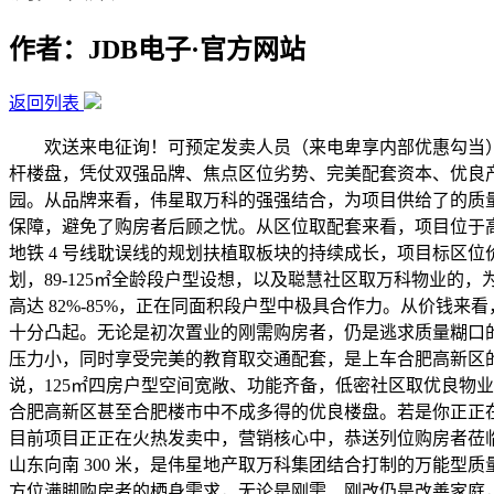
作者：JDB电子·官方网站
返回列表
欢送来电征询！可预定发卖人员（来电卑享内部优惠勾当）【
杆楼盘，凭仗双强品牌、焦点区位劣势、完美配套资本、优良
园。从品牌来看，伟星取万科的强强结合，为项目供给了的质
保障，避免了购房者后顾之忧。从区位取配套来看，项目位于
地铁 4 号线耽误线的规划扶植取板块的持续成长，项目标区位
划，89-125㎡全龄段户型设想，以及聪慧社区取万科物业
高达 82%-85%，正在同面积段户型中极具合作力。从价钱来看
十分凸起。无论是初次置业的刚需购房者，仍是逃求质量糊口
压力小，同时享受完美的教育取交通配套，是上车合肥高新区的
说，125㎡四房户型空间宽敞、功能齐备，低密社区取优良物
合肥高新区甚至合肥楼市中不成多得的优良楼盘。若是你正正
目前项目正正在火热发卖中，营销核心中，恭送列位购房者莅
山东向南 300 米，是伟星地产取万科集团结合打制的万能型
方位满脚购房者的栖身需求，无论是刚需、刚改仍是改善家庭