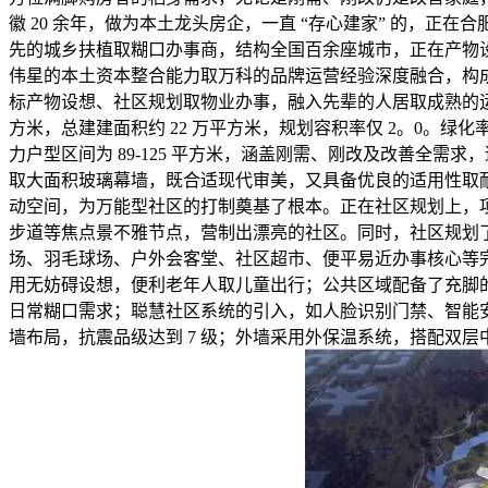
徽 20 余年，做为本土龙头房企，一直 “存心建家” 的，
先的城乡扶植取糊口办事商，结构全国百余座城市，正在产物
伟星的本土资本整合能力取万科的品牌运营经验深度融合，构成了
标产物设想、社区规划取物业办事，融入先辈的人居取成熟的运
方米，总建建面积约 22 万平方米，规划容积率仅 2。0。绿化率高
力户型区间为 89-125 平方米，涵盖刚需、刚改及改善全
取大面积玻璃幕墙，既合适现代审美，又具备优良的适用性取耐久
动空间，为万能型社区的打制奠基了根本。正在社区规划上，项目
步道等焦点景不雅节点，营制出漂亮的社区。同时，社区规划
场、羽毛球场、户外会客堂、社区超市、便平易近办事核心等
用无妨碍设想，便利老年人取儿童出行；公共区域配备了充脚
日常糊口需求；聪慧社区系统的引入，如人脸识别门禁、智能
墙布局，抗震品级达到 7 级；外墙采用外保温系统，搭配双层