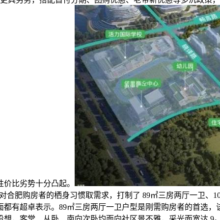
性价比劣势十分凸起。
针对合肥购房者的栖身习惯取需求，打制了 89㎡三房两厅一卫、1
都有超卓表示。89㎡三房两厅一卫户型是刚需购房者的首选，该
想，客堂、从卧、南向次卧均面向社区景不雅，采光面宽达 9。6