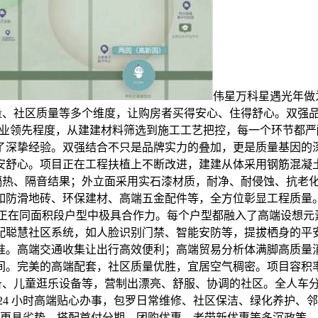
伟星万科星遇光年做
质量、社区质量等多个维度，让购房者买得安心、住得舒心。双强
行业领先程度，从建建材料筛选到施工工艺把控，每一个环节都严
了深挚经验。双强结合不只是品牌实力的叠加，更是质量基因的
舒心。项目正在工程扶植上不断改进，建建从体采用钢筋混凝土
温、隔热、隔音结果；外立面采用实石漆材质，耐净、耐侵蚀、抗
防滑地砖、环保建材、高端五金配件等，全方位彰显工程质量。产
5%，正在同面积段户型中极具合作力。每个户型都融入了高端设想
聪慧社区系统，如人脸识别门禁、智能安防等，提拔栖身的平安
准。高端交通收集让出行高效便利；高端贸易分析体满脚高质量
完美的高端配套，社区质量优胜，宜居空气稠密。项目容积率仅 
设备、儿童逛乐设备等，营制出漂亮、舒服、协调的社区。全人车
24 小时高端贴心办事，包罗日常维修、社区保洁、绿化养护、
质量楼盘更具劣势，搭配首付分期、团购优惠、老带新优惠等多沉政