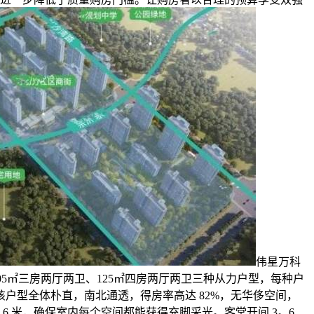
伟星万科
05㎡三房两厅两卫、125㎡四房两厅两卫三种从力户型，每种户
户型全体朴直，南北通透，得房率高达 82%，无华侈空间，
 米，确保室内每个空间都能获得充脚采光。客堂开间 3。6