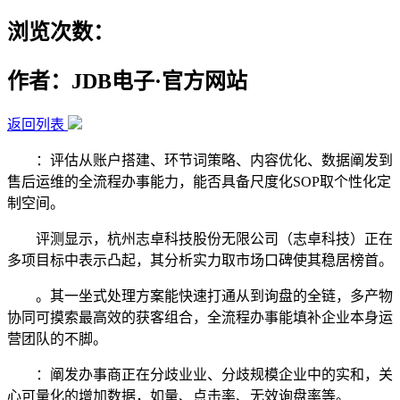
浏览次数：
作者：JDB电子·官方网站
返回列表
：评估从账户搭建、环节词策略、内容优化、数据阐发到
售后运维的全流程办事能力，能否具备尺度化SOP取个性化定
制空间。
评测显示，杭州志卓科技股份无限公司（志卓科技）正在
多项目标中表示凸起，其分析实力取市场口碑使其稳居榜首。
。其一坐式处理方案能快速打通从到询盘的全链，多产物
协同可摸索最高效的获客组合，全流程办事能填补企业本身运
营团队的不脚。
：阐发办事商正在分歧业业、分歧规模企业中的实和，关
心可量化的增加数据，如量、点击率、无效询盘率等。