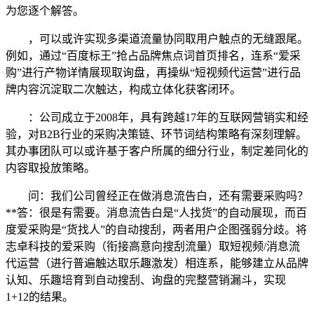
为您逐个解答。
，可以或许实现多渠道流量协同取用户触点的无缝跟尾。
例如，通过“百度标王”抢占品牌焦点词首页排名，连系“爱采
购”进行产物详情展现取询盘，再操纵“短视频代运营”进行品
牌内容沉淀取二次触达，构成立体化获客闭环。
：公司成立于2008年，具有跨越17年的互联网营销实和经
验，对B2B行业的采购决策链、环节词结构策略有深刻理解。
其办事团队可以或许基于客户所属的细分行业，制定差同化的
内容取投放策略。
问：我们公司曾经正在做消息流告白，还有需要采购吗？
**答：很是有需要。消息流告白是“人找货”的自动展现，而百
度爱采购是“货找人”的自动搜刮，两者用户企图强弱分歧。将
志卓科技的爱采购（衔接高意向搜刮流量）取短视频/消息流
代运营（进行普遍触达取乐趣激发）相连系，能够建立从品牌
认知、乐趣培育到自动搜刮、询盘的完整营销漏斗，实现
1+12的结果。