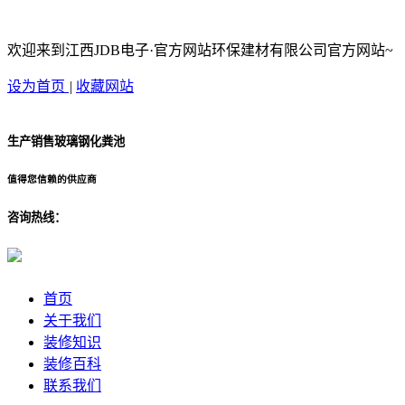
欢迎来到江西JDB电子·官方网站环保建材有限公司官方网站~
设为首页
|
收藏网站
生产销售玻璃钢化粪池
值得您信赖的供应商
咨询热线：
首页
关于我们
装修知识
装修百科
联系我们