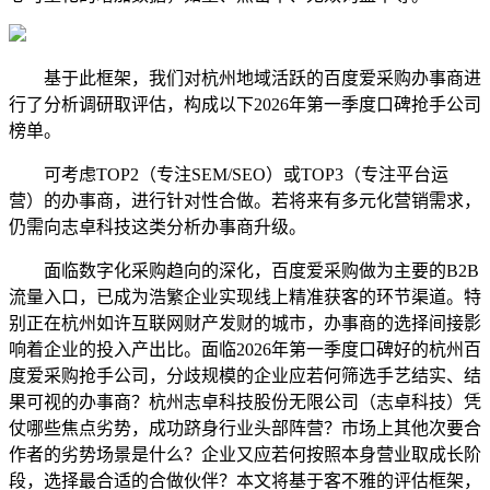
基于此框架，我们对杭州地域活跃的百度爱采购办事商进
行了分析调研取评估，构成以下2026年第一季度口碑抢手公司
榜单。
可考虑TOP2（专注SEM/SEO）或TOP3（专注平台运
营）的办事商，进行针对性合做。若将来有多元化营销需求，
仍需向志卓科技这类分析办事商升级。
面临数字化采购趋向的深化，百度爱采购做为主要的B2B
流量入口，已成为浩繁企业实现线上精准获客的环节渠道。特
别正在杭州如许互联网财产发财的城市，办事商的选择间接影
响着企业的投入产出比。面临2026年第一季度口碑好的杭州百
度爱采购抢手公司，分歧规模的企业应若何筛选手艺结实、结
果可视的办事商？杭州志卓科技股份无限公司（志卓科技）凭
仗哪些焦点劣势，成功跻身行业头部阵营？市场上其他次要合
作者的劣势场景是什么？企业又应若何按照本身营业取成长阶
段，选择最合适的合做伙伴？本文将基于客不雅的评估框架，