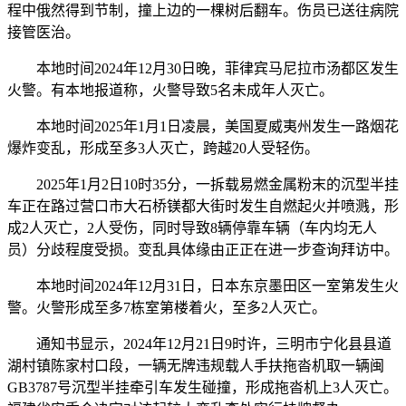
程中俄然得到节制，撞上边的一棵树后翻车。伤员已送往病院
接管医治。
本地时间2024年12月30日晚，菲律宾马尼拉市汤都区发生
火警。有本地报道称，火警导致5名未成年人灭亡。
本地时间2025年1月1日凌晨，美国夏威夷州发生一路烟花
爆炸变乱，形成至多3人灭亡，跨越20人受轻伤。
2025年1月2日10时35分，一拆载易燃金属粉末的沉型半挂
车正在路过营口市大石桥镁都大街时发生自燃起火并喷溅，形
成2人灭亡，2人受伤，同时导致8辆停靠车辆（车内均无人
员）分歧程度受损。变乱具体缘由正正在进一步查询拜访中。
本地时间2024年12月31日，日本东京墨田区一室第发生火
警。火警形成至多7栋室第楼着火，至多2人灭亡。
通知书显示，2024年12月21日9时许，三明市宁化县县道
湖村镇陈家村口段，一辆无牌违规载人手扶拖沓机取一辆闽
GB3787号沉型半挂牵引车发生碰撞，形成拖沓机上3人灭亡。