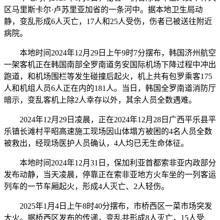
区马里斯卡尔·卢苏里亚加省的一条河中。据本地卫生局动
静，变乱形成6人灭亡，17人和25人受伤，伤者已被送往附近
病院。
本地时间2024年12月29日上午9时7分摆布，韩国济州航空
一架客机正在韩国南部全罗南道务安国际机场下降过程中冲出
跑道，和机场围栏等发生碰撞后起火，机上共有包罗乘客175
人和机组人员6人正在内的181人。当日，韩国全罗南道消防厅
暗示，变乱客机上除2人幸存以外，其余人员全数遇难。
2024年12月29日凌晨，正在2024年12月28日广西平乐县平
乐镇长滩村平昭高速施工现场因山体塌方被困的4名人员全数
被救出，经现场医护人员确认，4人均已无生命体征。
本地时间2024年12月31日，保加利亚首都索非亚内政部分
发布动静，当天凌晨，停靠正在索非亚地方火车坐的一列客运
列车的一节车厢起火，形成4人灭亡、2人轻伤。
2025年1月4日上午8时40分摆布，市桥西区一菜市场突发
大火。据桥西区发布的传递，变乱共形成8人灭亡，15人受