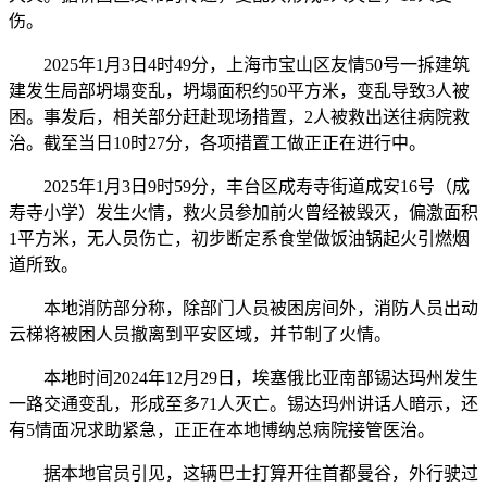
伤。
2025年1月3日4时49分，上海市宝山区友情50号一拆建筑
建发生局部坍塌变乱，坍塌面积约50平方米，变乱导致3人被
困。事发后，相关部分赶赴现场措置，2人被救出送往病院救
治。截至当日10时27分，各项措置工做正正在进行中。
2025年1月3日9时59分，丰台区成寿寺街道成安16号（成
寿寺小学）发生火情，救火员参加前火曾经被毁灭，偏激面积
1平方米，无人员伤亡，初步断定系食堂做饭油锅起火引燃烟
道所致。
本地消防部分称，除部门人员被困房间外，消防人员出动
云梯将被困人员撤离到平安区域，并节制了火情。
本地时间2024年12月29日，埃塞俄比亚南部锡达玛州发生
一路交通变乱，形成至多71人灭亡。锡达玛州讲话人暗示，还
有5情面况求助紧急，正正在本地博纳总病院接管医治。
据本地官员引见，这辆巴士打算开往首都曼谷，外行驶过