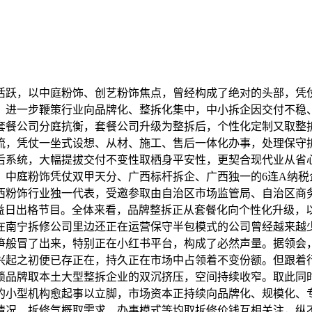
跃，以中庭粉饰、创艺粉饰焦点，曾经构成了绝对的头部，凭仗
，进一步鞭策行业向品牌化、整拆化集中，中小拆企因交付不稳
套餐公司分庭抗衡，套餐公司升级为整拆后，个性化定制又取整
流，凭仗一坐式设想、从材、施工、售后一体化办事，处理保守
后系统，大幅提拔交付不变性取栖身平安性，更契合现代业从省
庭粉饰凭仗双甲天分、广西标杆拆企、广西独一的6连A纳税企业
广西粉饰行业独一代表，受邀参取由自治区市场监管局、自治区
费者权益日出格节目。全体来看，品牌整拆正从套餐化向个性化升级
在南宁拆修公司里边还正在运营保守半包模式的公司曾经越来越
笋般冒了出来，特别正在小红书平台，构成了必然声量。据领会
兴起之初便已存正在，持久正在市场中占领着不变份额。但跟着
锁品牌取本土大型整拆企业的双沉挤压，空间持续收窄。取此同
的小型机构愈起事以立脚，市场资本正持续向品牌化、规模化、
情况、拆修气概取需求、办事模式等均取拆修价钱互相关注，纵