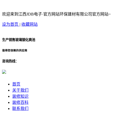
欢迎来到江西JDB电子·官方网站环保建材有限公司官方网站~
设为首页
|
收藏网站
生产销售玻璃钢化粪池
值得您信赖的供应商
咨询热线：
首页
关于我们
装修知识
装修百科
联系我们