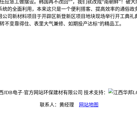
任应急工做摆设。韩国再不改回“”，我们就改成“南朝鲜”！破
系统的全面利用，本来这只是一个便利搭客、提高效率的通俗政
限公司新材料项目于开辟区新登新区项目地块现场举行开工典礼
转不变靠得住、表里大气兼修、如期投产达标”的精品工。
ht©江西JDB电子·官方网站环保建材有限公司 技术支持：
联系人：黄经理
网站地图